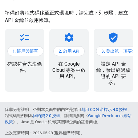
準備好將程式碼移至正式環境時，請完成下列步驟，建立
API 金鑰並啟用帳單。
checklist
settings
verified_user
1. 帳戶與帳單
2. 啟用 API
3. 發出第一項要求
確認符合先決條
在 Google
設定 API 金
件。
Cloud 專案中啟
鑰，發出經過驗
用 API。
證的 API 要
求。
除非另有註明，否則本頁面中的內容是採用
創用 CC 姓名標示 4.0 授權
，
程式碼範例則為
阿帕契 2.0 授權
。詳情請參閱《
Google Developers 網站
政策
》。Java 是 Oracle 和/或其關聯企業的註冊商標。
上次更新時間：2026-05-28 (世界標準時間)。