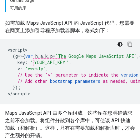
On this page
可用的库
如需加载 Maps JavaScript API 的 JavaScript 代码，您需要
在网页上添加引导程序加载器脚本，格式如下：
<
script
(
g
=>{
var
h
,
a
,
k
,
p
=
"The Google Maps JavaScript API"
,
key
:
"
YOUR_API_KEY
"
,
v
:
"weekly"
,
// Use the 'v' parameter to indicate the 
version
// Add other 
bootstrap parameters
 as needed, usi
});
<
/script
>
Maps JavaScript API 由多个库组成，这些库在您明确请求
之前不会加载。
将组件分散到各个库中，可使该 API 快速
加载（和解析）。这样，只有在需要加载和解析库时，才会
产生额外的开销。