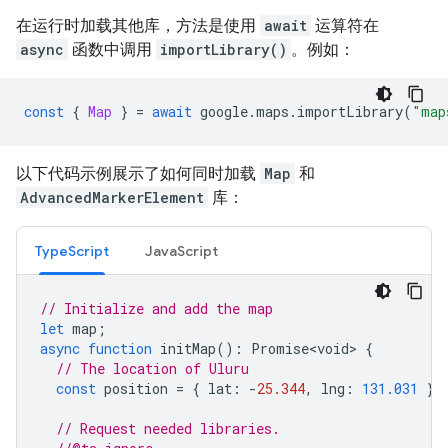
在运行时加载其他库，方法是使用
await
运算符在
async
函数中调用
importLibrary()
。例如：
const
{
Map
}
=
await
google
.
maps
.
importLibrary
(
"map
以下代码示例展示了如何同时加载
Map
和
AdvancedMarkerElement
库：
TypeScript
JavaScript
// Initialize and add the map
let
map
;
async
function
initMap
()
:
Promise<void>
{
// The location of Uluru
const
position
=
{
lat
:
-
25.344
,
lng
:
131.031
};
// Request needed libraries.