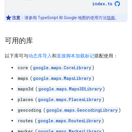
index
.
ts
注意
：请参阅 TypeScript 和 Google 地图的使用方法
指南
。
可用的库
以下库可与
动态库导入
和
直接脚本加载标记
搭配使用：
core
(
google.maps.CoreLibrary
)
maps
(
google.maps.MapsLibrary
)
maps3d
(
google.maps.Maps3DLibrary
)
places
(
google.maps.PlacesLibrary
)
geocoding
(
google.maps.GeocodingLibrary
)
routes
(
google.maps.RoutesLibrary
)
marker
(
google.maps.MarkerLibrary
)