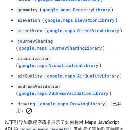
geometry
(
google.maps.GeometryLibrary
)
elevation
(
google.maps.ElevationLibrary
)
streetView
(
google.maps.StreetViewLibrary
)
journeySharing
(
google.maps.JourneySharingLibrary
)
visualization
(
google.maps.VisualizationLibrary
)
airQuality
(
google.maps.AirQualityLibrary
)
addressValidation
(
google.maps.AddressValidationLibrary
)
drawing
(
google.maps.DrawingLibrary
)（已弃
block
用）
以下引导加载程序请求展示了如何将对 Maps JavaScript
API 的
google.maps.geometry
库的请求添加到直接脚本