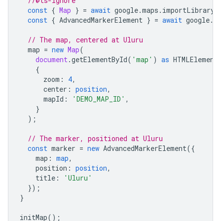
//@ts-ignore
const
{
Map
}
=
await
google
.
maps
.
importLibrary
(
const
{
AdvancedMarkerElement
}
=
await
google
.
m
// The map, centered at Uluru
map
=
new
Map
(
document
.
getElementById
(
'map'
)
as
HTMLElement
{
zoom
:
4
,
center
:
position
,
mapId
:
'DEMO_MAP_ID'
,
}
);
// The marker, positioned at Uluru
const
marker
=
new
AdvancedMarkerElement
({
map
:
map
,
position
:
position
,
title
:
'Uluru'
});
}
initMap
();