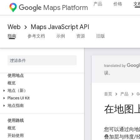
向地图添加标记
产品
价格
文
Maps Platform
自定义基本标记
创建带有图形的标记
使用 HTML 和 CSS 创建标记
Web
Maps JavaScript API
控制冲突行为、海拔高度和可见性
指南
参考文档
示例
资源
旧版
使标记可点击且可访问
使标记可拖动
迁移到高级标记
标记（旧版）
误。
使用地点
概览
地点（新）
首页
产品
G
Places UI Kit
在地图
地点指南
使用路线
概览
您可以通过向地图
开始使用
叠加层与纬度/