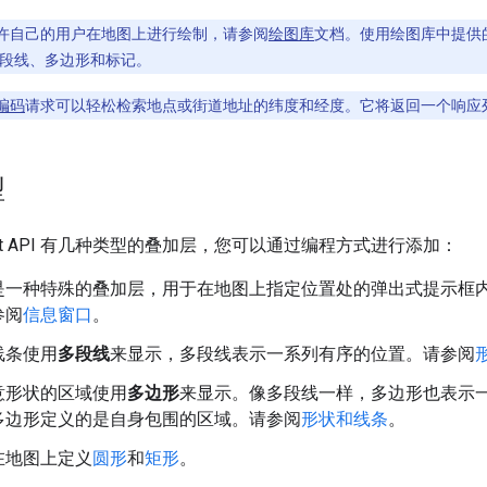
许自己的用户在地图上进行绘制，请参阅
绘图库
文档。使用绘图库中提供
段线、多边形和标记。
编码
请求可以轻松检索地点或街道地址的纬度和经度。它将返回一个响应
型
Script API 有几种类型的叠加层，您可以通过编程方式进行添加：
是一种特殊的叠加层，用于在地图上指定位置处的弹出式提示框
参阅
信息窗口
。
线条使用
多段线
来显示，多段线表示一系列有序的位置。请参阅
意形状的区域使用
多边形
来显示。像多段线一样，多边形也表示
多边形定义的是自身包围的区域。请参阅
形状和线条
。
在地图上定义
圆形
和
矩形
。