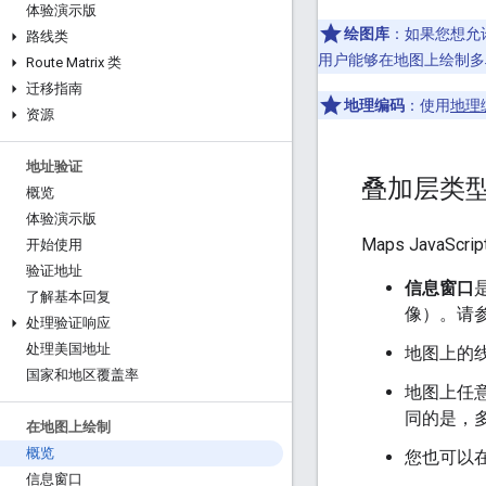
体验演示版
绘图库
：如果您想允
路线类
用户能够在地图上绘制多
Route Matrix 类
迁移指南
地理编码
：使用
地理
资源
地址验证
叠加层类
概览
体验演示版
Maps Java
开始使用
验证地址
信息窗口
了解基本回复
像）。请
处理验证响应
处理美国地址
地图上的
国家和地区覆盖率
地图上任
同的是，
在地图上绘制
概览
您也可以
信息窗口