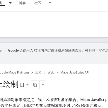
档
博客
社区
Google 会使用 AI 技术将内容翻译成您偏好的语言。AI 翻译可能包
oogle Maps Platform
文档
Web
Maps JavaScript API
上绘制
bookmark_border
添加对象来指定点、线、区域或对象的集合。Maps JavaScript
经度坐标绑定，因此当您拖动或缩放地图时，它们会随之移动。