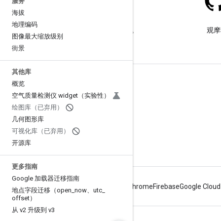
服务
海拔
Stack Overflow
地理编码
在 google-maps 标签下提问。
观摩
图像最大缩放级别
街景
其他库
了解详情
概览
空气质量检测仪 widget（实验性）
常见问题解答
绘图库（已弃用）
功能探索器
几何图形库
教程
可视化库（已弃用）
开源库
更多指南
Google 加载器迁移指南
Android
Chrome
Firebase
Google Cloud
地点字段迁移（open
_
now、utc
_
offset）
从 v2 升级到 v3