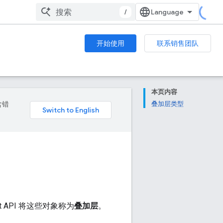
/
开始使用
联系销售团队
本页内容
含错
叠加层类型
 API 将这些对象称为
叠加层
。