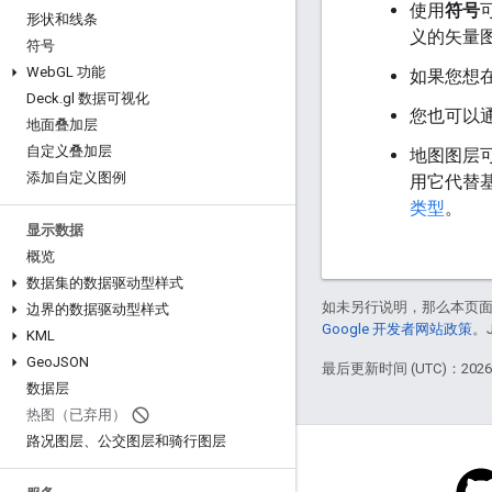
使用
符号
形状和线条
义的矢量图
符号
Web
GL 功能
如果您想
Deck
.
gl 数据可视化
您也可以
地面叠加层
自定义叠加层
地图图层
添加自定义图例
用它代替
类型
。
显示数据
概览
数据集的数据驱动型样式
如未另行说明，那么本页
边界的数据驱动型样式
Google 开发者网站政策
。
KML
Geo
JSON
最后更新时间 (UTC)：2026-
数据层
热图（已弃用）
路况图层、公交图层和骑行图层