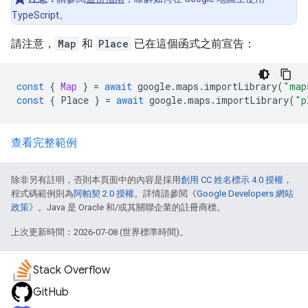
TypeScript。
請注意，
Map
和
Place
已在這個函式之前宣告：
const
{
Map
}
=
await
google
.
maps
.
importLibrary
(
"map
const
{
Place
}
=
await
google
.
maps
.
importLibrary
(
"p
查看完整範例
除非另有註明，否則本頁面中的內容是採用
創用 CC 姓名標示 4.0 授權
，
程式碼範例則為
阿帕契 2.0 授權
。詳情請參閱《
Google Developers 網站
政策
》。Java 是 Oracle 和/或其關聯企業的註冊商標。
上次更新時間：2026-07-08 (世界標準時間)。
Stack Overflow
GitHub