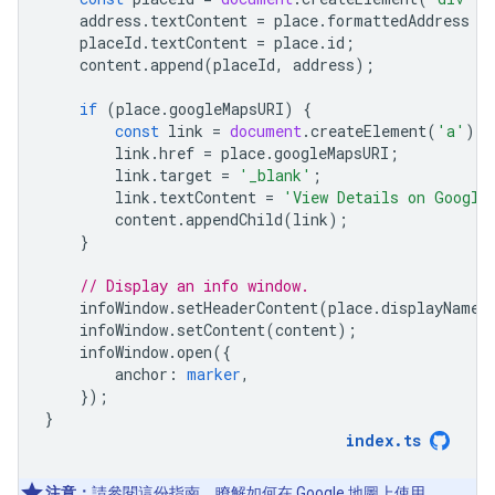
address
.
textContent
=
place
.
formattedAddress
|
placeId
.
textContent
=
place
.
id
;
content
.
append
(
placeId
,
address
);
if
(
place
.
googleMapsURI
)
{
const
link
=
document
.
createElement
(
'a'
);
link
.
href
=
place
.
googleMapsURI
;
link
.
target
=
'_blank'
;
link
.
textContent
=
'View Details on Google
content
.
appendChild
(
link
);
}
// Display an info window.
infoWindow
.
setHeaderContent
(
place
.
displayName
)
infoWindow
.
setContent
(
content
);
infoWindow
.
open
({
anchor
:
marker
,
});
}
index
.
ts
注意：
請參閱
這份指南
，瞭解如何在 Google 地圖上使用