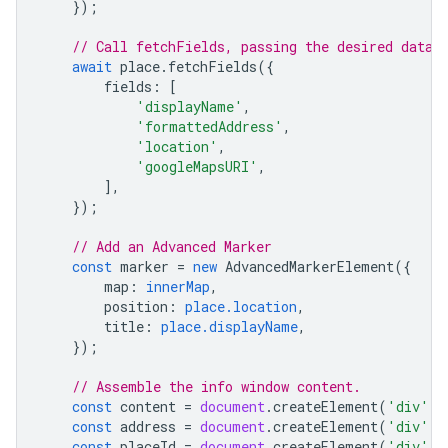
});
// Call fetchFields, passing the desired data 
await
place
.
fetchFields
({
fields
:
[
'displayName'
,
'formattedAddress'
,
'location'
,
'googleMapsURI'
,
],
});
// Add an Advanced Marker
const
marker
=
new
AdvancedMarkerElement
({
map
:
innerMap
,
position
:
place.location
,
title
:
place.displayName
,
});
// Assemble the info window content.
const
content
=
document
.
createElement
(
'div'
);
const
address
=
document
.
createElement
(
'div'
);
const
placeId
=
document
.
createElement
(
'div'
);