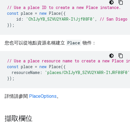
// Use a place ID to create a new Place instance.
const
place
=
new
Place
({
id
:
'ChIJyYB_SZVU2YARR-I1Jjf08F0'
,
// San Diego 
});
您也可以從地點資源名稱建立
Place
物件：
// Use a place resource name to create a new Place i
const
place
=
new
Place
({
resourceName
:
'places/ChIJyYB_SZVU2YARR-I1JRF08F0'
});
詳情請參閱
PlaceOptions
。
擷取欄位