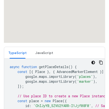
TypeScript
JavaScript
async
function
getPlaceDetails
()
{
const
[{
Place
},
{
AdvancedMarkerElement
}]
=
google
.
maps
.
importLibrary
(
'places'
),
google
.
maps
.
importLibrary
(
'marker'
),
]);
// Use place ID to create a new Place instance
const
place
=
new
Place
({
id
:
'ChIJyYB_SZVU2YARR-I1Jjf08F0'
,
// San 