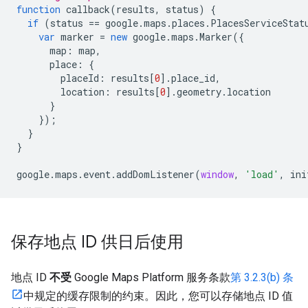
function
callback
(
results
,
status
)
{
if
(
status
==
google
.
maps
.
places
.
PlacesServiceStat
var
marker
=
new
google
.
maps
.
Marker
({
map
:
map
,
place
:
{
placeId
:
results
[
0
].
place_id
,
location
:
results
[
0
].
geometry
.
location
}
});
}
}
google
.
maps
.
event
.
addDomListener
(
window
,
'load'
,
ini
保存地点 ID 供日后使用
地点 ID
不受
Google Maps Platform 服务条款
第 3.2.3(b) 条
中规定的缓存限制的约束。因此，您可以存储地点 ID 值