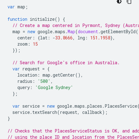
var
map
;
function
initialize
()
{
// Create a map centered in Pyrmont, Sydney (Austr
map
=
new
google
.
maps
.
Map
(
document
.
getElementById
(
center
:
{
lat
:
-
33.8666
,
lng
:
151.1958
},
zoom
:
15
});
// Search for Google's office in Australia.
var
request
=
{
location
:
map
.
getCenter
(),
radius
:
'500'
,
query
:
'Google Sydney'
};
var
service
=
new
google
.
maps
.
places
.
PlacesService
service
.
textSearch
(
request
,
callback
);
}
// Checks that the PlacesServiceStatus is OK, and ad
// using the place ID and location from the PlacesSe