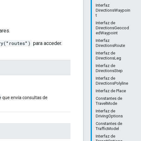
Interfaz
DirectionsWaypoin
t
Interfaz de
DirectionsGeocod
ares.
edWaypoint
Interfaz
ry("routes")
para acceder.
DirectionsRoute
Interfaz de
DirectionsLeg
Interfaz de
DirectionsStep
Interfaz de
DirectionsPolyline
Interfaz de Place
e
que envía consultas de
Constantes de
TravelMode
Interfaz de
DrivingOptions
Constantes de
TrafficModel
Interfaz de