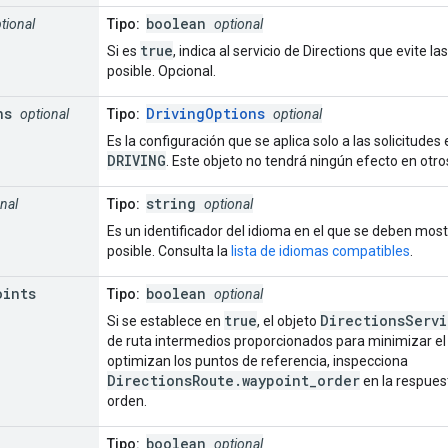
boolean
tional
Tipo:
optional
true
Si es
, indica al servicio de Directions que evite 
posible. Opcional.
ns
DrivingOptions
optional
Tipo:
optional
Es la configuración que se aplica solo a las solicitudes
DRIVING
. Este objeto no tendrá ningún efecto en otro
string
nal
Tipo:
optional
Es un identificador del idioma en el que se deben most
posible. Consulta la
lista de idiomas compatibles
.
oints
boolean
Tipo:
optional
true
DirectionsServi
Si se establece en
, el objeto
de ruta intermedios proporcionados para minimizar el c
optimizan los puntos de referencia, inspecciona
DirectionsRoute.waypoint_order
en la respues
orden.
boolean
Tipo:
optional