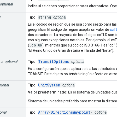
optional
Indica si se deben proporcionar rutas alternativas. Opc
string
l
Tipo:
optional
Es el código de región que se usa como sesgo para las 
geográfica. El código de región acepta un valor de
ccTL
dos caracteres. La mayoría de los códigos ccTLD son i
con algunas excepciones notables. Por ejemplo, el ccT
.co.uk
(
), mientras que su código ISO 3166-1 es "gb"
"El Reino Unido de Gran Bretaña e Irlanda del Norte").
ns
TransitOptions
optional
Tipo:
optional
Es la configuración que se aplica solo a las solicitudes
TRANSIT. Este objeto no tendrá ningún efecto en otro
UnitSystem
tional
Tipo:
optional
Valor predeterminado:
Es el sistema de unidades que 
Sistema de unidades preferido para mostrar la distanc
Array
<
DirectionsWaypoint
>
ional
Tipo:
optional