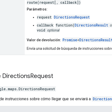
route(request[, callback])
Parámetros:
request
DirectionsRequest
:
callback
function(
DirectionsResult
:
o
void
optional
Promise
<
DirectionsResul
Valor de devolución:
Envía una solicitud de búsqueda de instrucciones sobr
e
Directions
Request
gle.maps
.
DirectionsRequest
 de instrucciones sobre cómo llegar que se enviará a
Directio