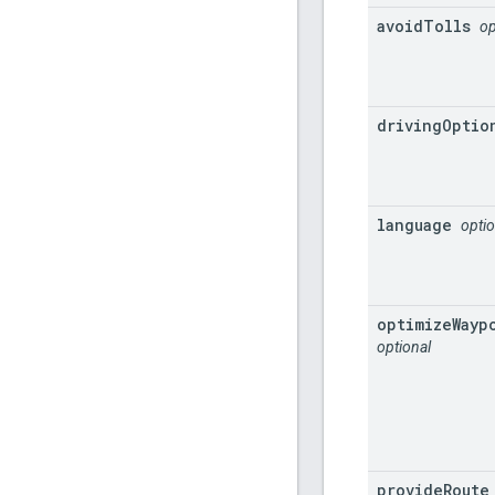
avoid
Tolls
op
driving
Optio
language
optio
optimize
Wayp
optional
provide
Route