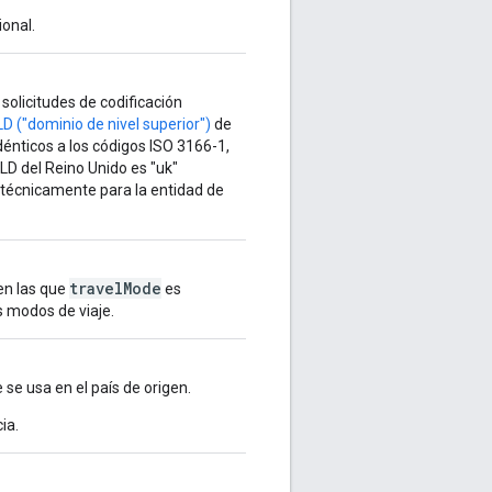
ional.
solicitudes de codificación
D ("dominio de nivel superior")
de
dénticos a los códigos ISO 3166-1,
LD del Reino Unido es "uk"
 (técnicamente para la entidad de
travelMode
 en las que
es
s modos de viaje.
se usa en el país de origen.
ia.