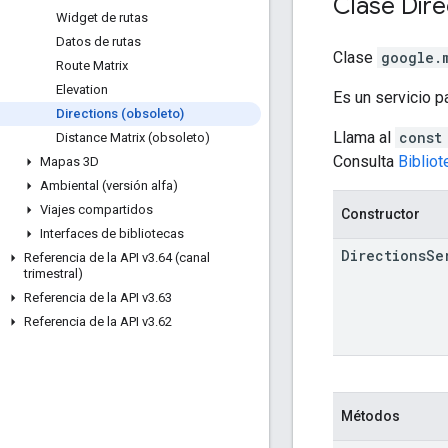
Clase
Dire
Widget de rutas
Datos de rutas
Clase
google.
Route Matrix
Elevation
Es un servicio p
Directions (obsoleto)
Llama al
const
Distance Matrix (obsoleto)
Consulta
Biblio
Mapas 3D
Ambiental (versión alfa)
Viajes compartidos
Constructor
Interfaces de bibliotecas
Directions
Se
Referencia de la API v3
.
64 (canal
trimestral)
Referencia de la API v3
.
63
Referencia de la API v3
.
62
Métodos