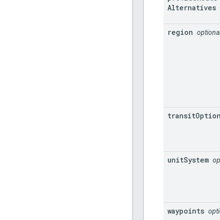
Alternatives
region
optiona
transit
Optio
unit
System
op
waypoints
opt