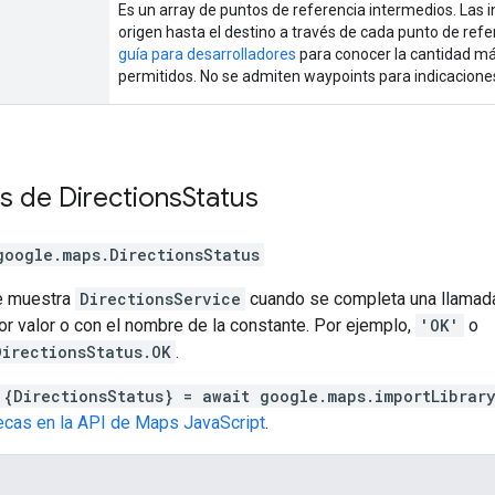
Es un array de puntos de referencia intermedios. Las i
origen hasta el destino a través de cada punto de refer
guía para desarrolladores
para conocer la cantidad m
permitidos. No se admiten waypoints para indicaciones
es de
Directions
Status
google.maps
.
DirectionsStatus
e muestra
DirectionsService
cuando se completa una llamad
or valor o con el nombre de la constante. Por ejemplo,
'OK'
o
DirectionsStatus.OK
.
 {DirectionsStatus} = await google.maps.importLibrar
tecas en la API de Maps JavaScript
.