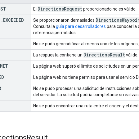
EST
Directions
Request
El
proporcionado no es válido.
S
_
EXCEEDED
Directions
Waypoi
Se proporcionaron demasiados
Consulta la
guía para desarrolladores
para conocer la
referencia permitidos.
No se pudo geocodificar al menos uno de los orígenes,
Directions
Result
La respuesta contiene un
válido.
IMIT
La página web superó el límite de solicitudes en un p
ED
La página web no tiene permiso para usar el servicio D
R
No se pudo procesar una solicitud de instrucciones sob
del servidor. La solicitud podría completarse si realiza
No se pudo encontrar una ruta entre el origen y el dest
rections
Result