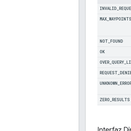
INVALID
_
REQU
MAX
_
WAYPOINT
NOT
_
FOUND
OK
OVER
_
QUERY
_
L
REQUEST
_
DENI
UNKNOWN
_
ERRO
ZERO
_
RESULTS
Interfaz
Di