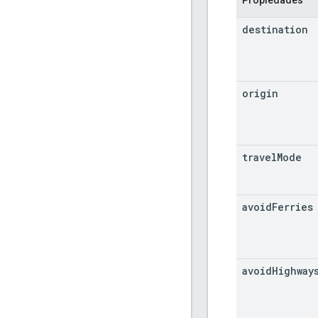
destination
origin
travel
Mode
avoid
Ferries
avoid
Highway