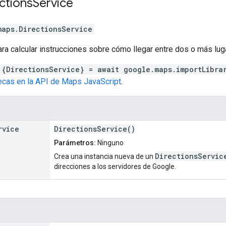
ctions
Service
maps
.
DirectionsService
ara calcular instrucciones sobre cómo llegar entre dos o más lug
 {DirectionsService} = await google.maps.importLibra
tecas en la API de Maps JavaScript
.
rvice
DirectionsService()
Parámetros:
Ninguno
DirectionsServic
Crea una instancia nueva de un
direcciones a los servidores de Google.