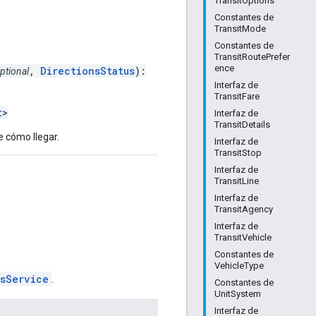
TransitOptions
Constantes de
TransitMode
Constantes de
TransitRoutePrefer
ence
,
DirectionsStatus
):
ptional
Interfaz de
TransitFare
t
>
Interfaz de
TransitDetails
e cómo llegar.
Interfaz de
TransitStop
Interfaz de
TransitLine
Interfaz de
TransitAgency
Interfaz de
TransitVehicle
Constantes de
VehicleType
nsService
.
Constantes de
UnitSystem
Interfaz de