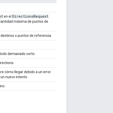
nt
Directions
Request
en el
.
 cantidad máxima de puntos de
 destinos o puntos de referencia.
eríodo demasiado corto.
irections.
re cómo llegar debido a un error
s un nuevo intento.
ino.