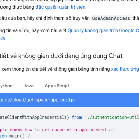
phương thức bằng
đặc quyền quản trị viên
.
cầu của bạn, hãy chỉ định tham số truy vấn
useAdminAccess
th
ng tin và ví dụ, hãy xem bài viết
Quản lý không gian trên Google Ch
ace
.
 tiết về không gian dưới dạng ứng dụng Chat
 xem thông tin chi tiết về không gian bằng tính năng
xác thực ứn
Python
Java
Apps Script
braries/cloud/get-space-app-cred.js
ateClientWithAppCredentials
}
from
'./authentication-uti
ple shows how to get space with app credential
ion
main
()
{