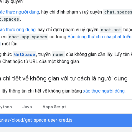
i uỷ quyền:
ác thực người dùng
, hãy chỉ định phạm vi uỷ quyền
chat.space
t.spaces
.
ác thực ứng dụng
, hãy chỉ định phạm vi uỷ quyền
chat.bot
hoặ
 vi
chat.app.spaces
có trong
Bản dùng thử cho nhà phát triển
t
một lần.
g thức
GetSpace
, truyền
name
của không gian cần lấy. Lấy tên 
 Chat hoặc từ URL của một không gian.
 chi tiết về không gian với tư cách là người dùng
 lấy thông tin chi tiết về không gian bằng
xác thực người dùng
:
Python
Java
Apps Script
braries/cloud/get-space-user-cred.js