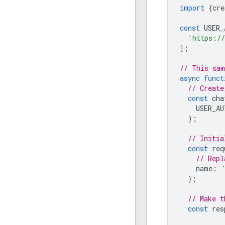
import
{
cre
const
USER_
'https://
];
// This sam
async
funct
// Create
const
cha
USER_AU
);
// Initia
const
req
// Repl
name
:
};
// Make t
const
res