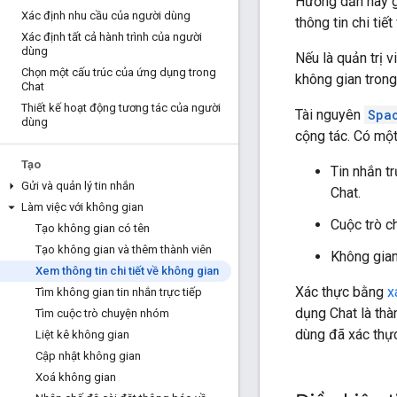
Hướng dẫn này g
Xác định nhu cầu của người dùng
thông tin chi ti
Xác định tất cả hành trình của người
dùng
Nếu là quản trị
Chọn một cấu trúc của ứng dụng trong
không gian tron
Chat
Thiết kế hoạt động tương tác của người
Tài nguyên
Spa
dùng
cộng tác. Có một
Tạo
Tin nhắn t
Gửi và quản lý tin nhắn
Chat.
Làm việc với không gian
Cuộc trò c
Tạo không gian có tên
Tạo không gian và thêm thành viên
Không gian
Xem thông tin chi tiết về không gian
Xác thực bằng
x
Tìm không gian tin nhắn trực tiếp
dụng Chat là thà
Tìm cuộc trò chuyện nhóm
dùng đã xác thực
Liệt kê không gian
Cập nhật không gian
Xoá không gian