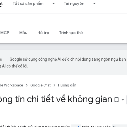
at
Tất cả sản phẩm
Tài nguyên
 MCP
Mẫu
Hỗ trợ
Trình tạo thẻ
Google sử dụng công nghệ AI để dịch nội dung sang ngôn ngữ bạn
 AI có thể có lỗi.
le Workspace
Google Chat
Hướng dẫn
g tin chi tiết về không gian
bookmark_border