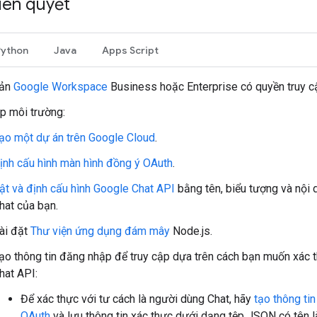
tiên quyết
Python
Java
Apps Script
oản
Google Workspace
Business hoặc Enterprise có quyền truy 
ập môi trường:
ạo một dự án trên Google Cloud
.
ịnh cấu hình màn hình đồng ý OAuth
.
ật và định cấu hình Google Chat API
bằng tên, biểu tượng và nội
hat của bạn.
ài đặt
Thư viện ứng dụng đám mây
Node.js.
ạo thông tin đăng nhập để truy cập dựa trên cách bạn muốn xác 
hat API:
Để xác thực với tư cách là người dùng Chat, hãy
tạo thông ti
OAuth
và lưu thông tin xác thực dưới dạng tệp JSON có tên 