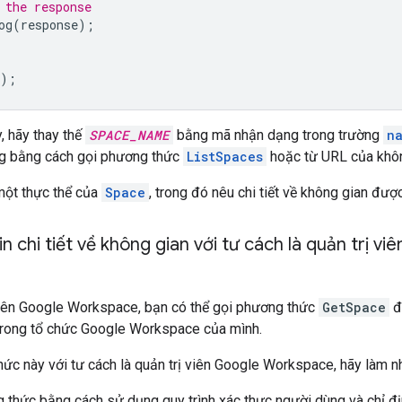
 the response
og
(
response
);
);
, hãy thay thế
SPACE_NAME
bằng mã nhận dạng trong trường
n
g bằng cách gọi phương thức
ListSpaces
hoặc từ URL của khôn
một thực thể của
Space
, trong đó nêu chi tiết về không gian được
n chi tiết về không gian với tư cách là quản trị 
 viên Google Workspace, bạn có thể gọi phương thức
GetSpace
để
trong tổ chức Google Workspace của mình.
ức này với tư cách là quản trị viên Google Workspace, hãy làm n
 thức bằng cách sử dụng quy trình xác thực người dùng và chỉ đ