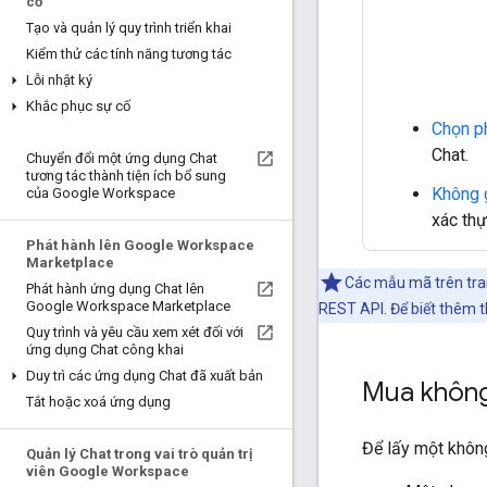
cố
Tạo và quản lý quy trình triển khai
Kiểm thử các tính năng tương tác
Lỗi nhật ký
Khắc phục sự cố
Chọn p
Chat.
Chuyển đổi một ứng dụng Chat
tương tác thành tiện ích bổ sung
Không 
của Google Workspace
xác th
Phát hành lên Google Workspace
Marketplace
Các mẫu mã trên tran
Phát hành ứng dụng Chat lên
Google Workspace Marketplace
REST API. Để biết thêm t
Quy trình và yêu cầu xem xét đối với
ứng dụng Chat công khai
Duy trì các ứng dụng Chat đã xuất bản
Mua không
Tắt hoặc xoá ứng dụng
Để lấy một không
Quản lý Chat trong vai trò quản trị
viên Google Workspace