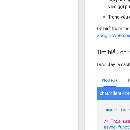
việc gọi 
Trong yêu 
Để biết thêm thô
Google Worksp
Tìm hiểu chi
Dưới đây là cách
Node.js
chat/client-li
import
{
cre
// This sam
async
funct