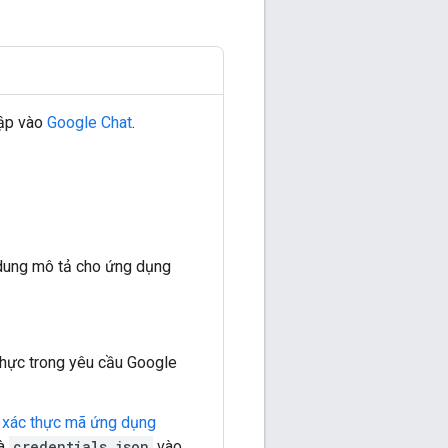
cập vào
Google Chat
.
 dung mô tả cho ứng dụng
thực trong yêu cầu Google
n xác thực mã ứng dụng
là
credentials.json
vào