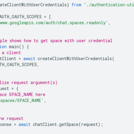
ateClientWithUserCredentials
}
from
'./authentication-ut
AUTH_OAUTH_SCOPES
=
[
www.googleapis.com/auth/chat.spaces.readonly'
,
ple shows how to get space with user credential
ion
main
()
{
 a client
tClient
=
await
createClientWithUserCredentials
(
TH_OAUTH_SCOPES
,
lize request argument(s)
uest
=
{
ace SPACE_NAME here
'spaces/SPACE_NAME'
,
he request
ponse
=
await
chatClient
.
getSpace
(
request
);