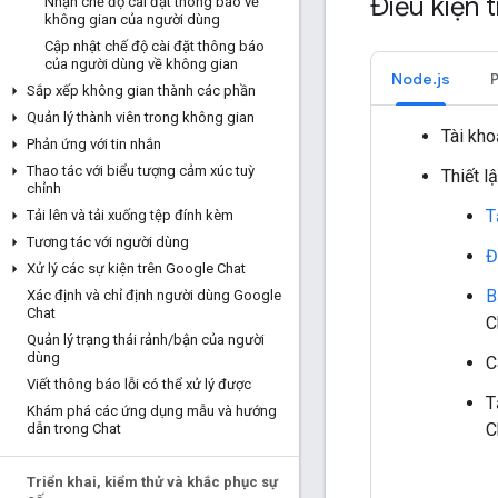
Điều kiện 
Nhận chế độ cài đặt thông báo về
không gian của người dùng
Cập nhật chế độ cài đặt thông báo
của người dùng về không gian
Node.js
Sắp xếp không gian thành các phần
Quản lý thành viên trong không gian
Tài kh
Phản ứng với tin nhắn
Thao tác với biểu tượng cảm xúc tuỳ
Thiết l
chỉnh
T
Tải lên và tải xuống tệp đính kèm
Tương tác với người dùng
Đ
Xử lý các sự kiện trên Google Chat
B
Xác định và chỉ định người dùng Google
Chat
C
Quản lý trạng thái rảnh
/
bận của người
dùng
C
Viết thông báo lỗi có thể xử lý được
T
Khám phá các ứng dụng mẫu và hướng
C
dẫn trong Chat
Triển khai
,
kiểm thử và khắc phục sự