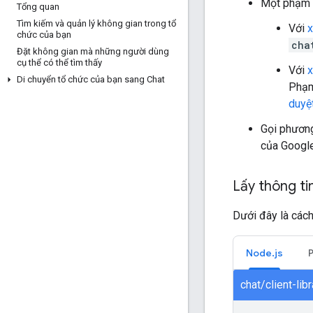
Một phạm v
Tổng quan
Tìm kiếm và quản lý không gian trong tổ
Với
x
chức của bạn
cha
Đặt không gian mà những người dùng
cụ thể có thể tìm thấy
Với
x
Di chuyển tổ chức của bạn sang Chat
Phạm
duyệ
Gọi phươn
của Google
Lấy thông tin
Dưới đây là cách
Node.js
chat/client-li