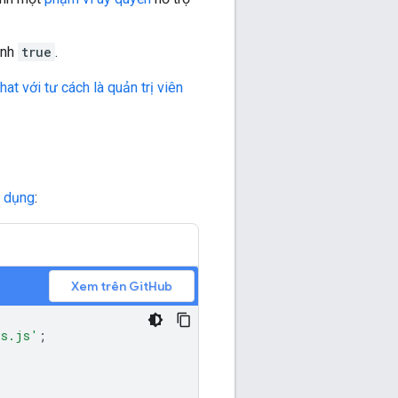
ành
true
.
at với tư cách là quản trị viên
g dụng
:
Xem trên GitHub
ls.js'
;