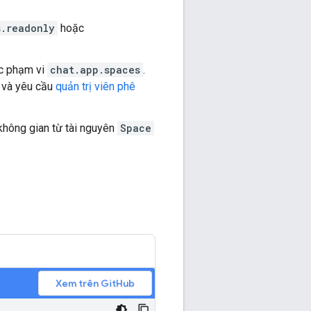
s.readonly
hoặc
c phạm vi
chat.app.spaces
.
và yêu cầu
quản trị viên phê
không gian từ tài nguyên
Space
Xem trên GitHub