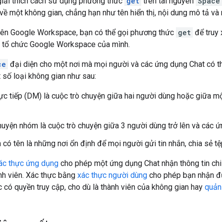
iải thích cách sử dụng phương thức
get
trên tài nguyên
Space
ết về một không gian, chẳng hạn như tên hiển thị, nội dung mô tả v
 viên Google Workspace, bạn có thể gọi phương thức
get
để truy 
g tổ chức Google Workspace của mình.
ce
đại diện cho một nơi mà mọi người và các ứng dụng Chat có thể
 số loại không gian như sau:
rực tiếp (DM) là cuộc trò chuyện giữa hai người dùng hoặc giữa 
huyện nhóm là cuộc trò chuyện giữa 3 người dùng trở lên và các ứ
 có tên là những nơi ổn định để mọi người gửi tin nhắn, chia sẻ tệ
ác thực ứng dụng
cho phép một ứng dụng Chat nhận thông tin chi
nh viên. Xác thực bằng
xác thực người dùng
cho phép bạn nhận đ
 có quyền truy cập, cho dù là thành viên của không gian hay
quản