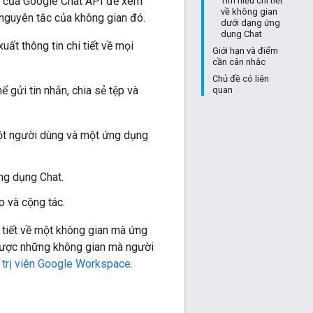
của Google Chat API để xem
Tìm hiểu chi tiết
về không gian
à nguyên tắc của không gian đó.
dưới dạng ứng
dụng Chat
xuất thông tin chi tiết về mọi
Giới hạn và điểm
cần cân nhắc
Chủ đề có liên
 gửi tin nhắn, chia sẻ tệp và
quan
một người dùng và một ứng dụng
ng dụng Chat.
p và cộng tác.
 tiết về một không gian mà ứng
ược những không gian mà người
 trị viên Google Workspace
.