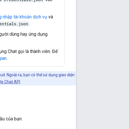
g nhập tài khoản dịch vụ
và
entials.json
.
người dùng hay ứng dụng
ng Chat gọi là thành viên. Để
gian
.
d. Ngoài ra, bạn có thể sử dụng giao diện
le Chat API
.
cầu của bạn: