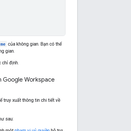
ame
của không gian. Bạn có thể
g gian.
 chỉ định.
viên Google Workspace
 truy xuất thông tin chi tiết về
hư sau:
ịnh một
phạm vi uỷ quyền
hỗ trợ