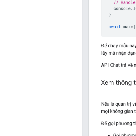
// Handle
console
.
l
}
await
main
(
Để chạy mẫu này
lấy mã nhận dạn
API Chat trả về 
Xem thông ti
Nếu là quản trị
mọi không gian 
Để gọi phương th
Gọi phương