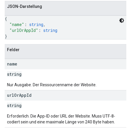
JSON-Darstellung
{
"name"
: 
string
,
"urlOrAppId"
: 
string
}
Felder
name
string
Nur Ausgabe. Der Ressourcenname der Website.
url
Or
App
Id
string
Erforderlich. Die App-ID oder URL der Website. Muss UTF-8-
codiert sein und eine maximale Länge von 240 Byte haben.