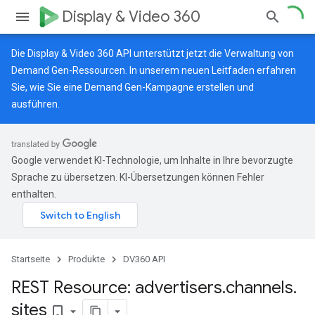
Display & Video 360
Die Display & Video 360 API unterstützt jetzt die Verwaltung von
Demand Gen-Ressourcen.
In unserem neuen Leitfaden
erfahren
Sie, wie Sie eine Demand Gen-Kampagne erstellen und
ausführen.
Google verwendet KI-Technologie, um Inhalte in Ihre bevorzugte
Sprache zu übersetzen. KI-Übersetzungen können Fehler
enthalten.
Startseite
Produkte
DV360 API
REST Resource: advertisers
.
channels
.
sites
bookmark_border