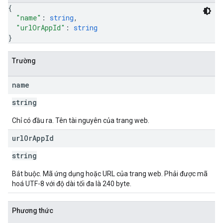
{
"name"
: 
string
,
"urlOrAppId"
: 
string
}
Trường
name
string
Chỉ có đầu ra. Tên tài nguyên của trang web.
url
Or
App
Id
string
Bắt buộc. Mã ứng dụng hoặc URL của trang web. Phải được mã
hoá UTF-8 với độ dài tối đa là 240 byte.
Phương thức