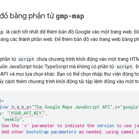
đồ bằng phần tử
gmp-map
ap
là cách tốt nhất để thêm bản đồ Google vào một trang web. Đ
bằng các thành phần web. Để thêm bản đồ vào trang web bằng p
phần tử
script
chứa chương trình khởi động vào một trang HT
uồn JavaScript hoặc TypeScript mà không có phần tử
script
. 
API và mọi lựa chọn khác. Bạn có thể chọn nhập thư viện động hoặc
ấy cách thêm chương trình khởi động tải tập lệnh động vào một 
t
{
var
h
,
a
,
k
,
p
=
"The Google Maps JavaScript API"
,
c
=
"google
y
:
"
YOUR_API_KEY
"
,
"weekly"
,
 Use the 'v' parameter to indicate the 
version
 to use (
 Add other 
bootstrap parameters
 as needed, using camel c