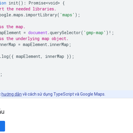
ion
init
()
:
Promise<void>
{
rt the needed libraries.
oogle
.
maps
.
importLibrary
(
'maps'
);
ss the map.
apElement
=
document
.
querySelector
(
'gmp-map'
)
!
;
ss the underlying map object.
nnerMap
=
mapElement
.
innerMap
;
.
log
({
mapElement
,
innerMap
});
;
c
hướng dẫn
về cách sử dụng TypeScript và Google Maps.
ẫu