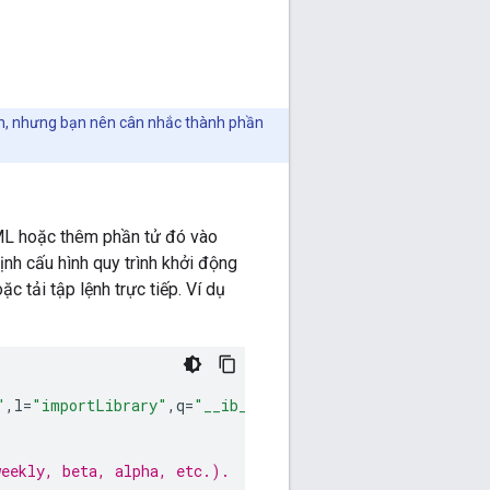
ên, nhưng bạn nên cân nhắc thành phần
ML hoặc thêm phần tử đó vào
Định cấu hình quy trình khởi động
 tải tập lệnh trực tiếp. Ví dụ
"
,
l
=
"importLibrary"
,
q
=
"__ib__"
,
m
=
document
,
b
=
window
;
b
=
b
[
weekly, beta, alpha, etc.).