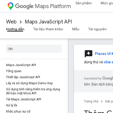
Sản phẩm
Mức gi
Maps Platform
Web
Maps JavaScript API
Hướng dẫn
Tài liệu tham khảo
Mẫu
Tài nguyên
reviews
Places UI K
dùng thử và
chia 
Maps Java
Script API
Tổng quan
Thiết lập Java
Script API
Lấy và sử dụng Maps Demo Key
tiên. Bản dịch bằng
Sử dụng tính năng Kiểm tra ứng dụng
để bảo mật khoá API
Tải Maps Java
Script API
Trang chủ
Sản 
Xử lý lỗi
Khắc phục sự cố