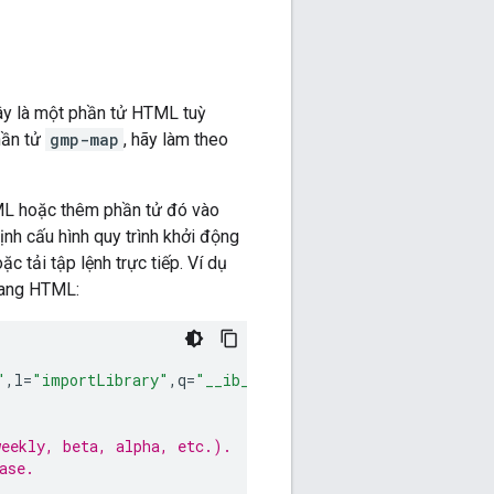
ây là một phần tử HTML tuỳ
hần tử
gmp-map
, hãy làm theo
ML hoặc thêm phần tử đó vào
Định cấu hình quy trình khởi động
 tải tập lệnh trực tiếp. Ví dụ
trang HTML:
"
,
l
=
"importLibrary"
,
q
=
"__ib__"
,
m
=
document
,
b
=
window
;
b
=
b
[
weekly, beta, alpha, etc.).
ase.