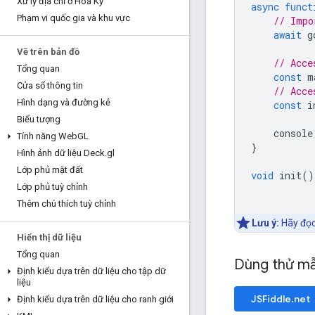
Xử lý địa chỉ ở Hoa Kỳ
async
funct
Phạm vi quốc gia và khu vực
// Impo
await
g
Vẽ trên bản đồ
// Acce
Tổng quan
const
m
Cửa sổ thông tin
// Acce
Hình dạng và đường kẻ
const
i
Biểu tượng
console
Tính năng Web
GL
}
Hình ảnh dữ liệu Deck
.
gl
Lớp phủ mặt đất
void
init
()
Lớp phủ tuỳ chỉnh
Thêm chú thích tuỳ chỉnh
Lưu ý:
Hãy đọ
Hiển thị dữ liệu
Tổng quan
Dùng thử m
Định kiểu dựa trên dữ liệu cho tập dữ
liệu
JSFiddle.net
Định kiểu dựa trên dữ liệu cho ranh giới