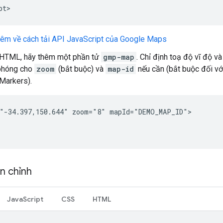
pt
>
hêm về cách tải API JavaScript của Google Maps
g HTML, hãy thêm một phần tử
gmp-map
. Chỉ định toạ độ vĩ độ v
u phóng cho
zoom
(bắt buộc) và
map-id
nếu cần (bắt buộc đối vớ
Markers).
"-34.397,150.644" zoom="8" mapId="DEMO_MAP_ID">

n chỉnh
JavaScript
CSS
HTML