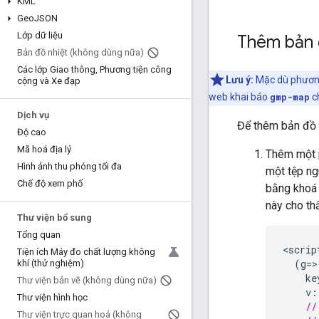
KML
Geo
JSON
Lớp dữ liệu
Thêm bản 
Bản đồ nhiệt (không dùng nữa)
Các lớp Giao thông
,
Phương tiện công
Lưu ý:
Mặc dù phương
cộng và Xe đạp
web khai báo
gmp-map
ch
Dịch vụ
Để thêm bản đồ 
Độ cao
Mã hoá địa lý
Thêm một 
Hình ảnh thu phóng tối đa
một tệp ng
Chế độ xem phố
bằng khoá 
này cho th
Thư viện bổ sung
Tổng quan
<
scrip
Tiện ích Máy đo chất lượng không
(
g
=>
khí (thử nghiệm)
ke
Thư viện bản vẽ (không dùng nữa)
v
:
Thư viện hình học
//
Thư viện trực quan hoá (không