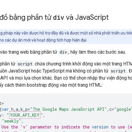
đồ bằng phần tử
div
và Java
Script
 pháp này vẫn được hỗ trợ đầy đủ và được một số nhà phát triển ưu ti
o các dự án mới và hoạt động tích hợp hiện đại.
vào trang web bằng phần tử
div
, hãy làm theo các bước sau.
phần tử
script
chứa chương trình khởi động vào một trang HT
uồn JavaScript hoặc TypeScript mà không có phần tử
script
. 
API và mọi lựa chọn khác. Bạn có thể chọn nhập thư viện động hoặc
ấy cách thêm bootstrap động vào một trang HTML:
t
{
var
h
,
a
,
k
,
p
=
"The Google Maps JavaScript API"
,
c
=
"google
y
:
"
YOUR_API_KEY
"
,
"weekly"
,
 Use the 'v' parameter to indicate the 
version
 to use (