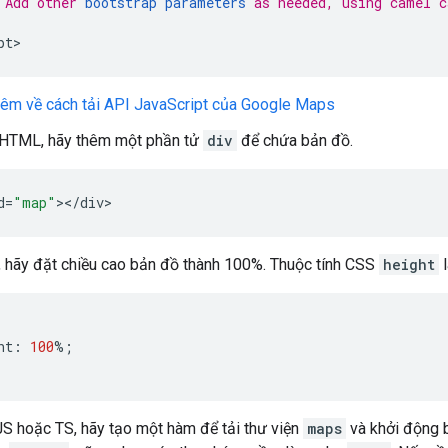
 Add other 
bootstrap parameters
 as needed, using camel c
pt
>
hêm về cách tải API JavaScript của Google Maps
g HTML, hãy thêm một phần tử
div
để chứa bản đồ.
d
=
"map"
><
/
div
>
 hãy đặt chiều cao bản đồ thành 100%. Thuộc tính CSS
height
l
ht
:
100
%
;
JS hoặc TS, hãy tạo một hàm để tải thư viện
maps
và khởi động b