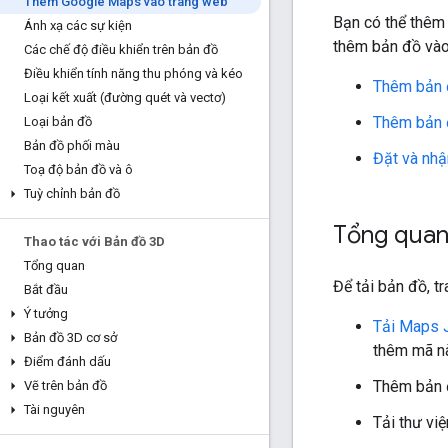
Thêm Google Maps vào trang web
Bạn có thể thêm
Ánh xạ các sự kiện
thêm bản đồ vào 
Các chế độ điều khiển trên bản đồ
Điều khiển tính năng thu phóng và kéo
Thêm bản 
Loại kết xuất (đường quét và vectơ)
Thêm bản 
Loại bản đồ
Bản đồ phối màu
Đặt và nhậ
Toạ độ bản đồ và ô
Tuỳ chỉnh bản đồ
Tổng qua
Thao tác với Bản đồ 3D
Tổng quan
Để tải bản đồ, t
Bắt đầu
Ý tưởng
Tải Maps 
Bản đồ 3D cơ sở
thêm mã n
Điểm đánh dấu
Thêm bản đ
Vẽ trên bản đồ
Tài nguyên
Tải thư vi