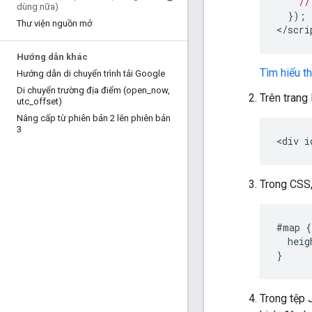
//
dùng nữa)
});
Thư viện nguồn mở
<
/scri
Hướng dẫn khác
Tìm hiểu t
Hướng dẫn di chuyển trình tải Google
Di chuyển trường địa điểm (open
_
now
,
Trên tran
utc
_
offset)
Nâng cấp từ phiên bản 2 lên phiên bản
3
<
div
i
Trong CSS,
#map
{
heig
}
Trong tệp 