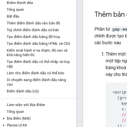
Điểm đánh dấu
Tổng quan
Thêm bản 
Bắt đầu
Thêm điểm đánh dấu vào bản đồ
Phần tử
gmp-m
Tuỳ chỉnh điểm đánh dấu cơ bản
chỉnh được tạo 
Tạo điểm đánh dấu bằng đồ hoạ
các bước sau.
Tạo điểm đánh dấu bằng HTML và CSS
Kiểm soát hành vi va chạm
,
độ cao và
Thêm một 
khả năng hiển thị
một tệp ng
Tạo điểm đánh dấu có thể nhấp và truy
cập
bằng khoá 
Làm cho điểm đánh dấu có thể kéo
này cho th
Di chuyển sang điểm đánh dấu nâng
cao
Điểm đánh dấu (cũ)
<
scrip
(
g
=>
ke
Làm việc với Địa điểm
v
:
Tổng quan
//
Địa điểm (Mới)
//
Places UI Kit
});