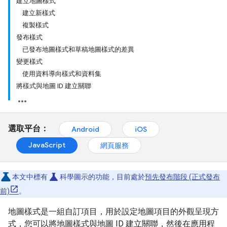
建立地圖樣式
建立新樣式
複製樣式
發布樣式
已發布地圖樣式和草稿地圖樣式的差異
變更樣式
使用資料導向樣式和資料集
將樣式與地圖 ID 建立關聯
選取平台：
Android
iOS
JavaScript
網頁服務
science
本文中標有
科學圖示的功能，目前處於
預先發布階段 (正式發布
前)
。
地圖樣式是一組自訂項目，用於設定地圖項目的外觀呈現方
式，您可以將地圖樣式與地圖 ID 建立關聯，然後在應用程