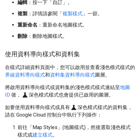
編輯
：按一下「自訂」
。
複製
：詳情請參閱「
複製樣式
」一節。
重新命名
：重新命名地圖樣式。
刪除
：刪除地圖樣式。
使用資料導向樣式和資料集
在樣式詳細資料頁面中，您可以啟用並查看淺色模式樣式的
界線資料導向樣式
和
資料集資料導向樣式
圖層。
將啟用資料導向樣式或資料集的淺色模式樣式連結至
地圖
science
ID
後，
深色模式樣式也會提供已啟用的圖層。
science
如要使用資料導向樣式或具有
深色模式樣式的資料集，
請在 Google Cloud 控制台中執行下列操作：
前往「Map Styles」(地圖樣式)
，然後選取淺色模式
樣式或
建立樣式
。