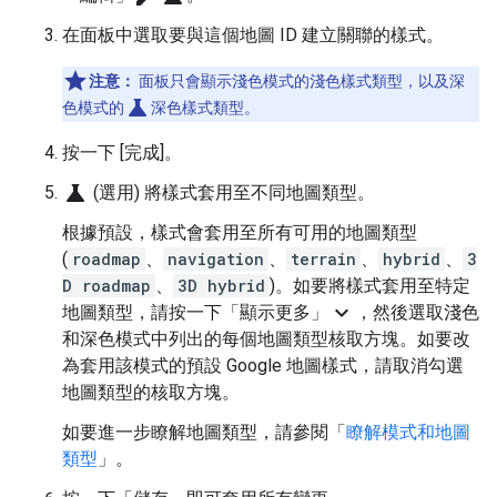
在面板中選取要與這個地圖 ID 建立關聯的樣式。
注意：
面板只會顯示淺色模式的淺色樣式類型，以及深
science
色模式的
深色樣式類型。
按一下 [完成]。
science
(選用) 將樣式套用至不同地圖類型。
根據預設，樣式會套用至所有可用的地圖類型
(
roadmap
、
navigation
、
terrain
、
hybrid
、
3
D roadmap
、
3D hybrid
)。如要將樣式套用至特定
expand_more
地圖類型，請按一下「顯示更多」
，然後選取淺色
和深色模式中列出的每個地圖類型核取方塊。如要改
為套用該模式的預設 Google 地圖樣式，請取消勾選
地圖類型的核取方塊。
如要進一步瞭解地圖類型，請參閱「
瞭解模式和地圖
類型
」。