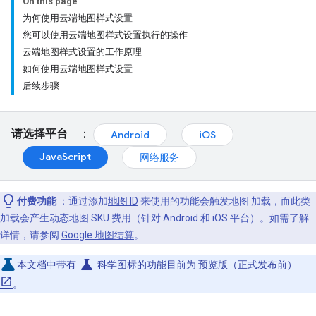
On this page
为何使用云端地图样式设置
您可以使用云端地图样式设置执行的操作
云端地图样式设置的工作原理
如何使用云端地图样式设置
后续步骤
请选择平台
：
Android
iOS
JavaScript
网络服务
付费功能
：通过添加
地图 ID
来使用的功能会触发地图 加载，而此类
加载会产生动态地图 SKU 费用（针对 Android 和 iOS 平台）。如需了解
详情，请参阅
Google 地图结算
。
science
本文档中带有
科学图标的功能目前为
预览版（正式发布前）
。