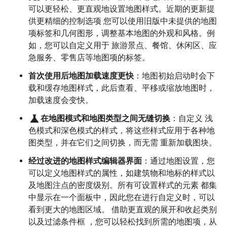
可以更轻松、更直观地设置地图样式。近期的更新提
供更精细的控制选项 您可以使用旧版中未提供的地图
项标签和几何图形，调整基本地图的外观和风格。例
如，您可以自定义用于 旅游景点、餐馆、休闲区、应
急服务、零售店等地图项的标签。
首次使用后地图加载速度更快
：地图初始启动时会下
载和缓存地图样式，此后查看、平移或缩放地图时，
加载速度会变快。
science
在地图模式和地图类型之间无缝切换
：自定义 浅
色模式和深色模式的样式，将这些样式应用于各种地
图类型，并在它们之间切换，而无需 重新加载图块。
经过改进的地图样式编辑器界面
：通过地图设置，您
可以定义地图样式的属性，如建筑物和地标的样式以
及地图注点的密度级别。所有可设置样式的元素 都集
中显示在一个面板中，因此您在进行自定义时，可以
看到更大的地图区域。 借助更直观的展开和收起类别
以及过滤条件框 ，您可以轻松找到所需的地图项，从