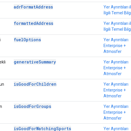
adrFormatAddress
Yer Ayrıntıları i
İlgili Temel Bilg
formattedAddress
Yer Ayrıntıları i
İlgili Temel Bilg
fuelOptions
i
Yer Ayrıntıları
Enterprise +
Atmosfer
generativeSummary
kli
Yer Ayrıntıları
Enterprise +
Atmosfer
isGoodForChildren
gun
Yer Ayrıntıları
Enterprise +
Atmosfer
isGoodForGroups
un
Yer Ayrıntıları
Enterprise +
Atmosfer
isGoodForWatchingSports
Yer Ayrıntıları