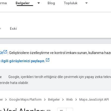
ırma
Belgeler
Blog
Topluluk
r
Eski
it
:
Geliştiricilere özelleştirme ve kontrol imkanı sunan, kullanıma hazır
 ilgili görüşlerinizi paylaşın.
Google, içerikleri tercih ettiğiniz dile çevirmek için yapay zeka teknol
rinde hata olabilir.
er
Google Maps Platform
Belgeler
Web
Maps JavaScript API