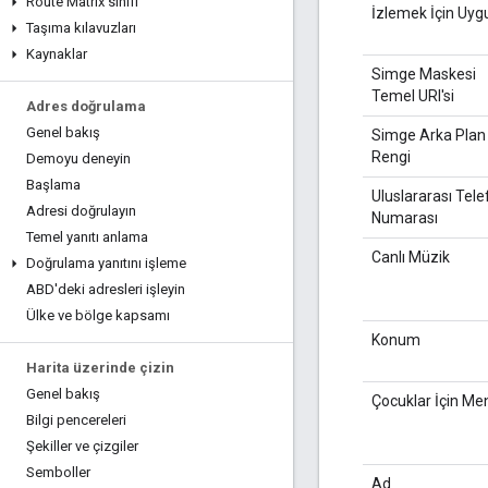
Route Matrix sınıfı
İzlemek İçin Uyg
Taşıma kılavuzları
Kaynaklar
Simge Maskesi
Temel URI'si
Adres doğrulama
Genel bakış
Simge Arka Plan
Rengi
Demoyu deneyin
Başlama
Uluslararası Tel
Adresi doğrulayın
Numarası
Temel yanıtı anlama
Canlı Müzik
Doğrulama yanıtını işleme
ABD'deki adresleri işleyin
Ülke ve bölge kapsamı
Konum
Harita üzerinde çizin
Genel bakış
Çocuklar İçin Me
Bilgi pencereleri
Şekiller ve çizgiler
Semboller
Ad