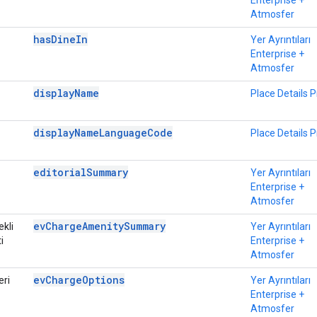
Enterprise +
Atmosfer
hasDineIn
Yer Ayrıntıları
Enterprise +
Atmosfer
displayName
Place Details P
displayNameLanguageCode
Place Details P
editorialSummary
Yer Ayrıntıları
Enterprise +
Atmosfer
evChargeAmenitySummary
kli
Yer Ayrıntıları
i
Enterprise +
Atmosfer
evChargeOptions
eri
Yer Ayrıntıları
Enterprise +
Atmosfer