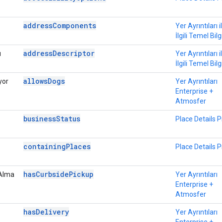
addressComponents
Yer Ayrıntıları i
İlgili Temel Bilg
addressDescriptor
ı
Yer Ayrıntıları i
İlgili Temel Bilg
allowsDogs
yor
Yer Ayrıntıları
Enterprise +
Atmosfer
businessStatus
Place Details P
containingPlaces
Place Details P
hasCurbsidePickup
 Alma
Yer Ayrıntıları
Enterprise +
Atmosfer
hasDelivery
Yer Ayrıntıları