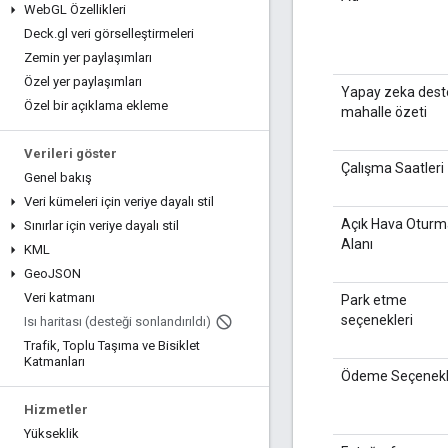
Web
GL Özellikleri
Deck
.
gl veri görselleştirmeleri
Zemin yer paylaşımları
Özel yer paylaşımları
Yapay zeka deste
Özel bir açıklama ekleme
mahalle özeti
Verileri göster
Çalışma Saatleri
Genel bakış
Veri kümeleri için veriye dayalı stil
Açık Hava Oturm
Sınırlar için veriye dayalı stil
Alanı
KML
Geo
JSON
Veri katmanı
Park etme
seçenekleri
Isı haritası (desteği sonlandırıldı)
Trafik
,
Toplu Taşıma ve Bisiklet
Katmanları
Ödeme Seçenekl
Hizmetler
Yükseklik