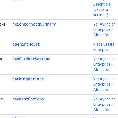
Essentials
(yalnızca
kimlikler)
neighborhoodSummary
kli
Yer Ayrıntıları
Enterprise +
Atmosfer
openingHours
Place Details
Enterprise
hasOutdoorSeating
a
Yer Ayrıntıları
Enterprise +
Atmosfer
parkingOptions
Yer Ayrıntıları
Enterprise +
Atmosfer
paymentOptions
eri
Yer Ayrıntıları
Enterprise +
Atmosfer