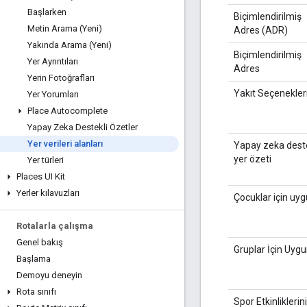
Başlarken
Biçimlendirilmiş
Metin Arama (Yeni)
Adres (ADR)
Yakında Arama (Yeni)
Biçimlendirilmiş
Yer Ayrıntıları
Adres
Yerin Fotoğrafları
Yakıt Seçenekler
Yer Yorumları
Place Autocomplete
Yapay Zeka Destekli Özetler
Yer verileri alanları
Yapay zeka deste
yer özeti
Yer türleri
Places UI Kit
Yerler kılavuzları
Çocuklar için uy
Rotalarla çalışma
Genel bakış
Gruplar İçin Uyg
Başlama
Demoyu deneyin
Rota sınıfı
Spor Etkinliklerini