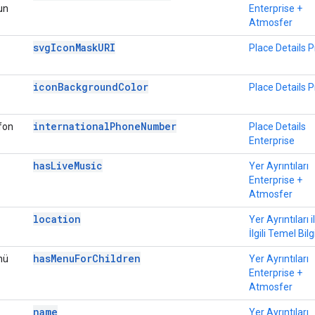
un
Enterprise +
Atmosfer
svgIconMaskURI
Place Details P
iconBackgroundColor
Place Details P
internationalPhoneNumber
efon
Place Details
Enterprise
hasLiveMusic
Yer Ayrıntıları
Enterprise +
Atmosfer
location
Yer Ayrıntıları i
İlgili Temel Bilg
hasMenuForChildren
nü
Yer Ayrıntıları
Enterprise +
Atmosfer
name
Yer Ayrıntıları