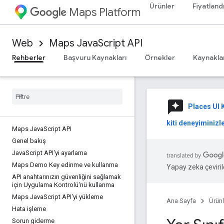
Ürünler
Fiyatland
Maps Platform
Web
Maps JavaScript API
Rehberler
Başvuru Kaynakları
Örnekler
Kaynakla
reviews
Places UI K
kiti deneyiminizle
Maps Java
Script API
Genel bakış
Java
Script API'yi ayarlama
Maps Demo Key edinme ve kullanma
Yapay zeka çevirile
API anahtarınızın güvenliğini sağlamak
için Uygulama Kontrolü'nü kullanma
Maps Java
Script API'yi yükleme
Ana Sayfa
Ürünl
Hata işleme
Sorun giderme