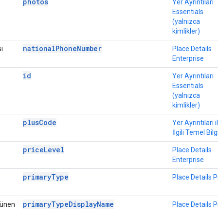
photos
Yer Ayrıntıları
Essentials
(yalnızca
kimlikler)
nationalPhoneNumber
ı
Place Details
Enterprise
id
Yer Ayrıntıları
Essentials
(yalnızca
kimlikler)
plusCode
Yer Ayrıntıları i
İlgili Temel Bilg
priceLevel
Place Details
Enterprise
primaryType
Place Details P
primaryTypeDisplayName
rünen
Place Details P