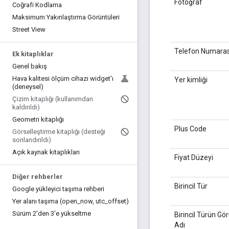
Fotoğraf
Coğrafi Kodlama
Maksimum Yakınlaştırma Görüntüleri
Street View
Telefon Numaras
Ek kitaplıklar
Genel bakış
Hava kalitesi ölçüm cihazı widget'ı
Yer kimliği
(deneysel)
Çizim kitaplığı (kullanımdan
kaldırıldı)
Geometri kitaplığı
Plus Code
Görselleştirme kitaplığı (desteği
sonlandırıldı)
Açık kaynak kitaplıkları
Fiyat Düzeyi
Diğer rehberler
Birincil Tür
Google yükleyici taşıma rehberi
Yer alanı taşıma (open
_
now
,
utc
_
offset)
Sürüm 2'den 3'e yükseltme
Birincil Türün Gö
Adı