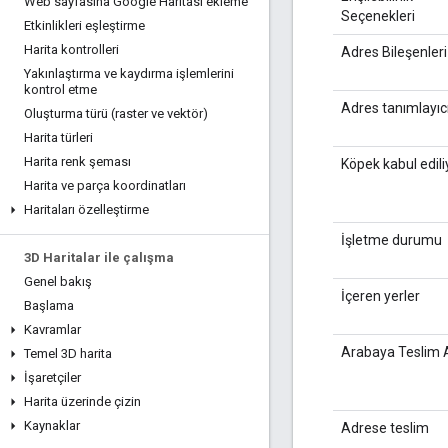
Web sayfasına Google Haritası ekleme
Seçenekleri
Etkinlikleri eşleştirme
Harita kontrolleri
Adres Bileşenleri
Yakınlaştırma ve kaydırma işlemlerini
kontrol etme
Adres tanımlayıc
Oluşturma türü (raster ve vektör)
Harita türleri
Harita renk şeması
Köpek kabul edili
Harita ve parça koordinatları
Haritaları özelleştirme
İşletme durumu
3D Haritalar ile çalışma
Genel bakış
İçeren yerler
Başlama
Kavramlar
Arabaya Teslim
Temel 3D harita
İşaretçiler
Harita üzerinde çizin
Kaynaklar
Adrese teslim