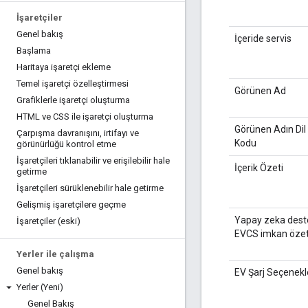
İşaretçiler
Genel bakış
İçeride servis
Başlama
Haritaya işaretçi ekleme
Temel işaretçi özelleştirmesi
Görünen Ad
Grafiklerle işaretçi oluşturma
HTML ve CSS ile işaretçi oluşturma
Görünen Adın Dil
Çarpışma davranışını
,
irtifayı ve
Kodu
görünürlüğü kontrol etme
İşaretçileri tıklanabilir ve erişilebilir hale
İçerik Özeti
getirme
İşaretçileri sürüklenebilir hale getirme
Gelişmiş işaretçilere geçme
Yapay zeka deste
İşaretçiler (eski)
EVCS imkan özet
Yerler ile çalışma
Genel bakış
EV Şarj Seçenekl
Yerler (Yeni)
Genel Bakış