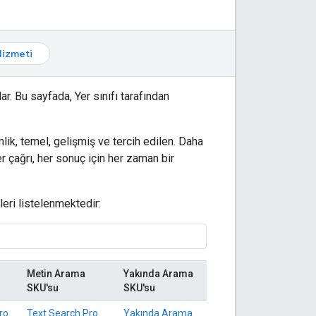
izmeti
lar. Bu sayfada, Yer sınıfı tarafından
imlik, temel, gelişmiş ve tercih edilen. Daha
r çağrı, her sonuç için her zaman bir
leri listelenmektedir:
Metin Arama
Yakında Arama
SKU'su
SKU'su
ro
Text Search Pro
Yakında Arama