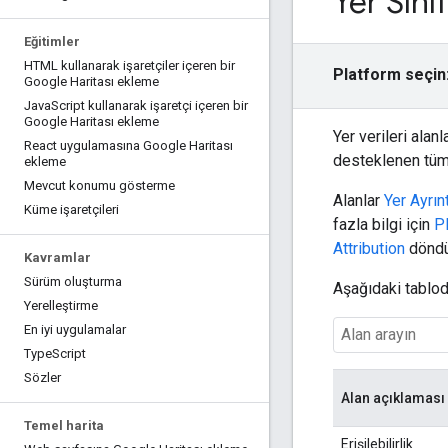
Yer Sınıf
Eğitimler
HTML kullanarak işaretçiler içeren bir
Platform seçin
Google Haritası ekleme
Java
Script kullanarak işaretçi içeren bir
Google Haritası ekleme
Yer verileri alanl
React uygulamasına Google Haritası
desteklenen tüm y
ekleme
Mevcut konumu gösterme
Alanlar
Yer Ayrın
Küme işaretçileri
fazla bilgi için
P
Attribution
döndür
Kavramlar
Sürüm oluşturma
Aşağıdaki tabloda
Yerelleştirme
En iyi uygulamalar
Type
Script
Sözler
Alan açıklaması
Temel harita
Erişilebilirlik