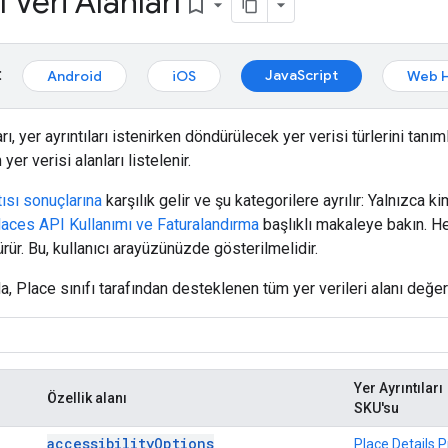
ı Veri Alanları
bookmark_border
:
JavaScript
Android
iOS
Web H
arı, yer ayrıntıları istenirken döndürülecek yer verisi türlerini tanım
er verisi alanları listelenir.
tısı sonuçlarına
karşılık gelir ve şu kategorilere ayrılır: Yalnızca k
laces API Kullanımı ve Faturalandırma
başlıklı makaleye bakın. He
ür. Bu, kullanıcı arayüzünüzde gösterilmelidir.
, Place sınıfı tarafından desteklenen tüm yer verileri alanı değer
Yer Ayrıntıları
Özellik alanı
SKU'su
accessibilityOptions
Place Details P