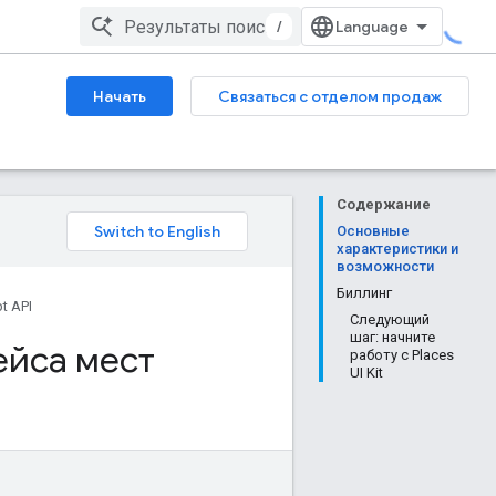
/
Начать
Связаться с отделом продаж
Содержание
Основные
характеристики и
возможности
Биллинг
t API
Следующий
шаг: начните
ейса мест
работу с Places
UI Kit