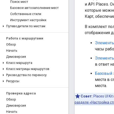
Поиск мест
и API Places. 
Базовое автозаполнение мест
которые можно
Собственные стили
Карт, обеспеч
Инструмент настройки
Путеводители по местам
В комплект по
отображения д
Работа с маршрутами
Элементы 
Обзор
часы рабо
Начать
Демоверсия
Элементы
Класс маршрута
в ответ н
Класс матрицы маршрутов
Базовый 
Руководства по переносу
места в 
Ресурсы
места.
Проверка адреса
Совет:
Places UI K
Обзор
разделе «Настройка сти
Демоверсия
Начать