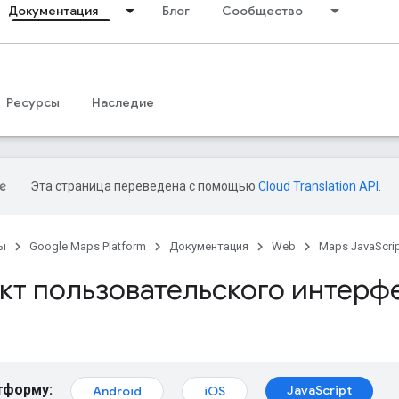
Документация
Блог
Сообщество
Ресурсы
Наследие
Эта страница переведена с помощью
Cloud Translation API
.
ы
Google Maps Platform
Документация
Web
Maps JavaScrip
кт пользовательского интерф
тформу:
JavaScript
Android
iOS