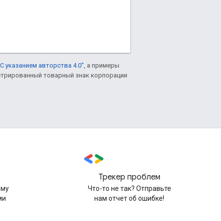
С указанием авторства 4.0"
, а примеры
гистрированный товарный знак корпорации
Трекер проблем
рму
Что-то не так? Отправьте
ми
нам отчет об ошибке!