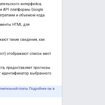
ательского интерфейса,
ми API платформы Google
атратами и объемом кода.
ементы HTML для
ажают такие сведения, как
ест) отображают список мест
ста, предоставляет прогнозы
т идентификатор выбранного
лнительной платы. Подробнее см. в