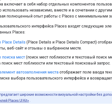
Она включает в себя набор отдельных компонентов пользов
 использовать независимо, вместе и в сочетании с други
ивая полноценный опыт работы с Places с минимальными з
льзовательского интерфейса Places входят следующие эл
анных Places:
Place Details
(Place Details и Place Details Compact) отобр
ты, веб-сайт и отзывы о выбранном месте.
 поиска мест
(поиск мест поблизости и текстовый поиск м
а поиск мест поблизости или текстовый поисковый запрос.
элемент автозаполнения места
отображает поле ввода тек
списке выбора пользовательского интерфейса и возвращае
it предлагает широкие возможности визуальной настройки без допо
лей Places UI Kit»
.