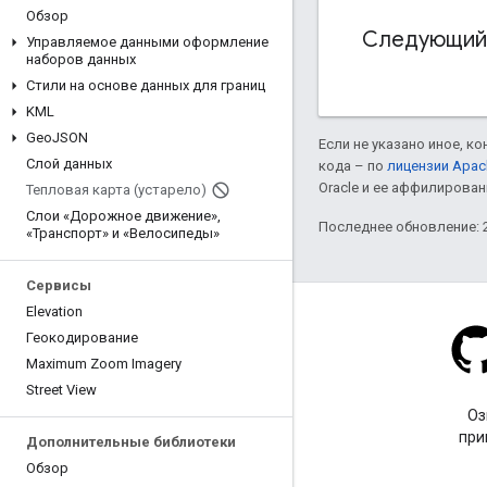
Обзор
Следующий
Управляемое данными оформление
наборов данных
Стили на основе данных для границ
KML
Geo
JSON
Если не указано иное, к
Слой данных
кода – по
лицензии Apac
Oracle и ее аффилирован
Тепловая карта (устарело)
Слои «Дорожное движение»
,
Последнее обновление: 2
«Транспорт» и «Велосипеды»
Сервисы
Elevation
Геокодирование
Maximum Zoom Imagery
Stack Overflow
Street View
Задайте вопрос с тегом
Оз
google-maps.
при
Дополнительные библиотеки
Обзор