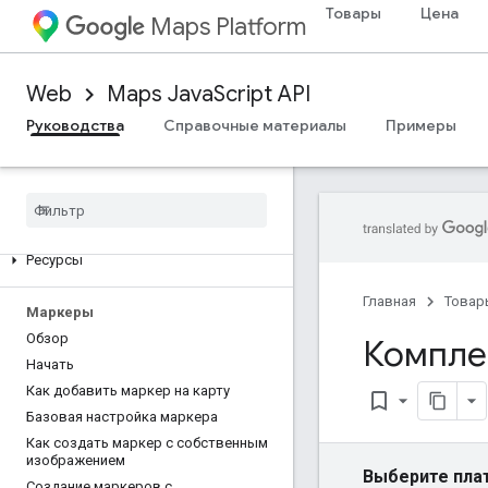
Товары
Цена
Maps Platform
Настройка карт
Работа с 3D-картами
Web
Maps JavaScript API
Обзор
Руководства
Справочные материалы
Примеры
Начать
Основные понятия
Базовая 3D-карта
Маркеры
Рисование на карте
Ресурсы
Главная
Товар
Маркеры
Обзор
Компле
Начать
Как добавить маркер на карту
bookmark_border
Базовая настройка маркера
Как создать маркер с собственным
изображением
Выберите пла
Создание маркеров с