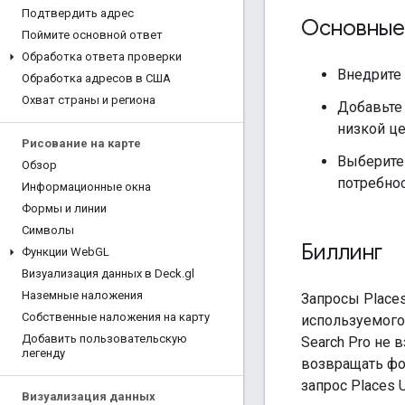
Подтвердить адрес
Основные
Поймите основной ответ
Обработка ответа проверки
Внедрите 
Обработка адресов в США
Охват страны и региона
Добавьте 
низкой це
Рисование на карте
Выберите
Обзор
потребнос
Информационные окна
Формы и линии
Символы
Биллинг
Функции Web
GL
Визуализация данных в Deck
.
gl
Наземные наложения
Запросы Places
Собственные наложения на карту
используемого 
Добавить пользовательскую
Search Pro не в
легенду
возвращать фот
запрос Places UI
Визуализация данных