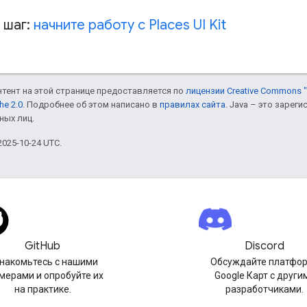
 шаг:
начните работу с Places UI Kit
онтент на этой странице предоставляется по
лицензии Creative Commons "
he 2.0
. Подробнее об этом написано в
правилах сайта
. Java – это заре
ных лиц.
025-10-24 UTC.
GitHub
Discord
накомьтесь с нашими
Обсуждайте платфо
мерами и опробуйте их
Google Карт с други
на практике.
разработчиками.