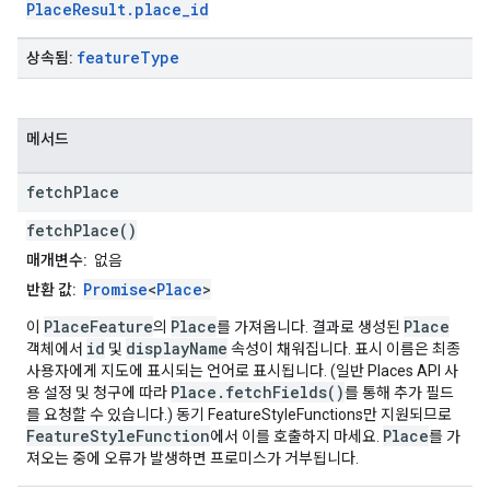
PlaceResult.place_id
feature
Type
상속됨:
메서드
fetch
Place
fetchPlace()
매개변수:
없음
Promise
<
Place
>
반환 값:
PlaceFeature
Place
Place
이
의
를 가져옵니다. 결과로 생성된
id
displayName
객체에서
및
속성이 채워집니다. 표시 이름은 최종
사용자에게 지도에 표시되는 언어로 표시됩니다. (일반 Places API 사
Place.fetchFields()
용 설정 및 청구에 따라
를 통해 추가 필드
를 요청할 수 있습니다.) 동기 FeatureStyleFunctions만 지원되므로
FeatureStyleFunction
Place
에서 이를 호출하지 마세요.
를 가
져오는 중에 오류가 발생하면 프로미스가 거부됩니다.