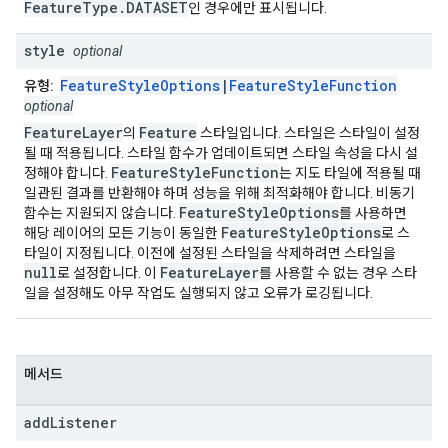
FeatureType.DATASET
인 경우에만 표시됩니다.
style
optional
FeatureStyleOptions
|
FeatureStyleFunction
유형:
optional
FeatureLayer
Feature
의
스타일입니다. 스타일은 스타일이 설정
될 때 적용됩니다. 스타일 함수가 업데이트되면 스타일 속성을 다시 설
FeatureStyleFunction
정해야 합니다.
는 지도 타일에 적용될 때
일관된 결과를 반환해야 하며 성능을 위해 최적화해야 합니다. 비동기
FeatureStyleOptions
함수는 지원되지 않습니다.
를 사용하면
FeatureStyleOptions
해당 레이어의 모든 기능이 동일한
로 스
타일이 지정됩니다. 이전에 설정된 스타일을 삭제하려면 스타일을
null
FeatureLayer
로 설정합니다. 이
를 사용할 수 없는 경우 스타
일을 설정해도 아무 작업도 실행되지 않고 오류가 로깅됩니다.
메서드
add
Listener