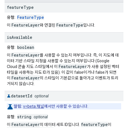
feature
Type
FeatureType
유형:
FeatureLayer
FeatureType
이
와 연결된
입니다.
is
Available
boolean
유형:
FeatureLayer
이
를 사용할 수 있는지 여부입니다. 즉, 이 지도에 데
이터 기반 스타일 지정을 사용할 수 있는지 여부입니다 (Google
FeatureLayer
Cloud 콘솔 지도 스타일에서 이
가 사용 설정된 벡터
타일을 사용하는 지도 ID가 있음). 이 값이 false이거나 false가 되면
FeatureLayer
이
의 스타일이 기본값으로 돌아가고 이벤트가 트리
거되지 않습니다.
dataset
Id
optional
알림:
v=beta 채널
에서만 사용할 수 있습니다.
string
유형:
optional
FeatureLayer
featureType
이
의 데이터 세트 ID입니다.
이