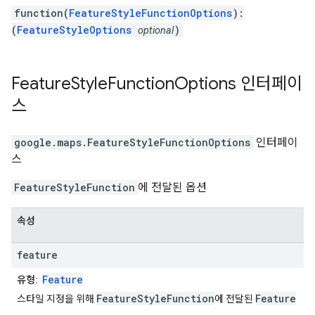
function(
FeatureStyleFunctionOptions
):
(
FeatureStyleOptions
)
optional
Feature
Style
Function
Options
인터페이
스
google.maps
.
FeatureStyleFunctionOptions
인터페이
스
FeatureStyleFunction
에 전달된 옵션
속성
feature
Feature
유형:
FeatureStyleFunction
Feature
스타일 지정을 위해
에 전달된