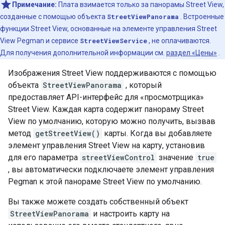
Примечание:
Плата взимается только за панорамы Street View,
созданные с помощью объекта
StreetViewPanorama
. Встроенные
функции Street View, основанные на элементе управления Street
View Pegman и сервисе
StreetViewService
, не оплачиваются.
Для получения дополнительной информации см.
раздел «Цены»
.
Изображения Street View поддерживаются с помощью
объекта
StreetViewPanorama
, который
предоставляет API-интерфейс для «просмотрщика»
Street View. Каждая карта содержит панораму Street
View по умолчанию, которую можно получить, вызвав
метод
getStreetView()
карты. Когда вы добавляете
элемент управления Street View на карту, установив
для его параметра
streetViewControl
значение
true
, вы автоматически подключаете элемент управления
Pegman к этой панораме Street View по умолчанию.
Вы также можете создать собственный объект
StreetViewPanorama
и настроить карту на