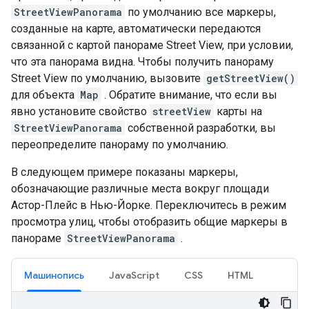
StreetViewPanorama
по умолчанию все маркеры,
созданные на карте, автоматически передаются
связанной с картой панораме Street View, при условии,
что эта панорама видна. Чтобы получить панораму
Street View по умолчанию, вызовите
getStreetView()
для объекта
Map
. Обратите внимание, что если вы
явно установите свойство
streetView
карты на
StreetViewPanorama
собственной разработки, вы
переопределите панораму по умолчанию.
В следующем примере показаны маркеры,
обозначающие различные места вокруг площади
Астор-Плейс в Нью-Йорке. Переключитесь в режим
просмотра улиц, чтобы отобразить общие маркеры в
панораме
StreetViewPanorama
.
Машинопись
JavaScript
CSS
HTML