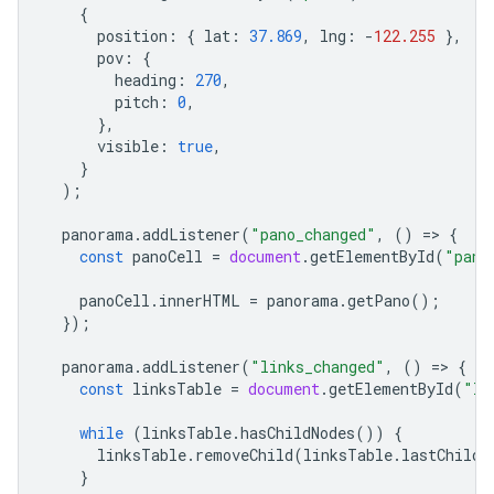
{
position
:
{
lat
:
37.869
,
lng
:
-
122.255
},
pov
:
{
heading
:
270
,
pitch
:
0
,
},
visible
:
true
,
}
);
panorama
.
addListener
(
"pano_changed"
,
()
=
>
{
const
panoCell
=
document
.
getElementById
(
"pano
panoCell
.
innerHTML
=
panorama
.
getPano
();
});
panorama
.
addListener
(
"links_changed"
,
()
=
>
{
const
linksTable
=
document
.
getElementById
(
"li
while
(
linksTable
.
hasChildNodes
())
{
linksTable
.
removeChild
(
linksTable
.
lastChild
}