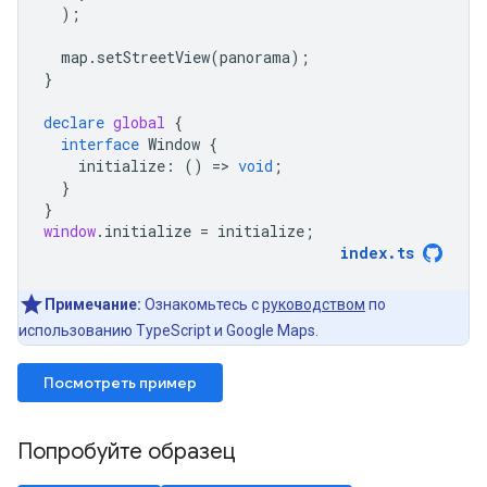
);
map
.
setStreetView
(
panorama
);
}
declare
global
{
interface
Window
{
initialize
:
()
=
>
void
;
}
}
window
.
initialize
=
initialize
;
index
.
ts
Примечание:
Ознакомьтесь с
руководством
по
использованию TypeScript и Google Maps.
Посмотреть пример
Попробуйте образец