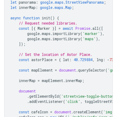
let
panorama
:
google.maps.StreetViewPanorama
;
let
innerMap
:
google.maps.Map
;
async
function
init
()
{
// Request needed libraries.
const
[{
Marker
}]
=
await
Promise
.
all
([
google
.
maps
.
importLibrary
(
'marker'
),
google
.
maps
.
importLibrary
(
'maps'
),
]);
// Set the location of Astor Place.
const
astorPlace
=
{
lat
:
40.729884
,
lng
:
-
73.
const
mapElement
=
document
.
querySelector
(
'gmp
innerMap
=
mapElement
.
innerMap
;
document
.
getElementById
(
'streetview-toggle-button'
.
addEventListener
(
'click'
,
toggleStreetVie
const
cafeIcon
=
document
.
createElement
(
'img'
)