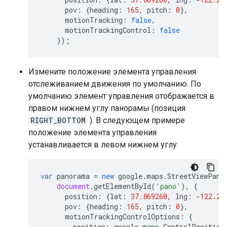
pov
:
{
heading
:
165
,
pitch
:
0
},
motionTracking
:
false
,
motionTrackingControl
:
false
});
Измените положение элемента управления
отслеживанием движения по умолчанию. По
умолчанию элемент управления отображается в
правом нижнем углу панорамы (позиция
RIGHT_BOTTOM
). В следующем примере
положение элемента управления
устанавливается в левом нижнем углу:
var
panorama
=
new
google
.
maps
.
StreetViewPano
document
.
getElementById
(
'pano'
),
{
position
:
{
lat
:
37.869260
,
lng
:
-
122.25
pov
:
{
heading
:
165
,
pitch
:
0
},
motionTrackingControlOptions
:
{
position
:
google
.
maps
.
ControlPosition