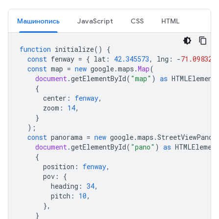
Машинопись
JavaScript
CSS
HTML
function
initialize
()
{
const
fenway
=
{
lat
:
42.345573
,
lng
:
-
71.098326
const
map
=
new
google
.
maps
.
Map
(
document
.
getElementById
(
"map"
)
as
HTMLElement
{
center
:
fenway
,
zoom
:
14
,
}
);
const
panorama
=
new
google
.
maps
.
StreetViewPanor
document
.
getElementById
(
"pano"
)
as
HTMLElemen
{
position
:
fenway
,
pov
:
{
heading
:
34
,
pitch
:
10
,
},
}