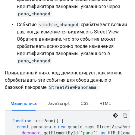
идентификатора панорамы, указанного через
pano_changed
.
Событие
visible_changed
срабатывает всякий
раз, когда изменяется видимость Street View.
Обратите внимание, что это событие может
срабатывать асинхронно после изменения
идентификатора панорамы, указанного в
pano_changed
.
Приведенный ниже код демонстрирует, как можно
обрабатывать эти события для сбора данных о
базовой панораме
StreetViewPanorama
:
Машинопись
JavaScript
CSS
HTML
function
initPano
()
{
const
panorama
=
new
google
.
maps
.
StreetViewPanor
document
.
getElementById
(
"pano"
)
as
HTMLElemen