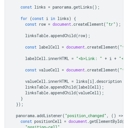
const
links
=
panorama
.
getLinks
();
for
(
const
i
in
links
)
{
const
row
=
document
.
createElement
(
"tr"
);
linksTable
.
appendChild
(
row
);
const
labelCell
=
document
.
createElement
(
"td
labelCell
.
innerHTML
=
"<b>Link: "
+
i
+
"</
const
valueCell
=
document
.
createElement
(
"td
valueCell
.
innerHTML
=
links
[
i
].
description
a
linksTable
.
appendChild
(
labelCell
);
linksTable
.
appendChild
(
valueCell
);
}
});
panorama
.
addListener
(
"position_changed"
,
()
=
>
{
const
positionCell
=
document
.
getElementById
(
"position-cell"