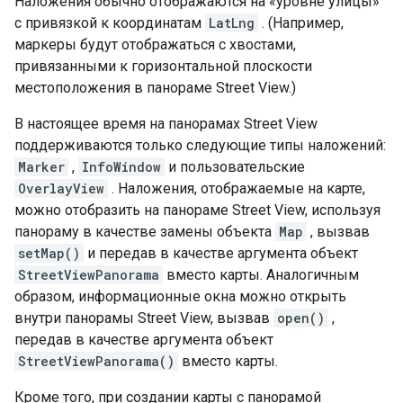
Наложения обычно отображаются на «уровне улицы»
с привязкой к координатам
LatLng
. (Например,
маркеры будут отображаться с хвостами,
привязанными к горизонтальной плоскости
местоположения в панораме Street View.)
В настоящее время на панорамах Street View
поддерживаются только следующие типы наложений:
Marker
,
InfoWindow
и пользовательские
OverlayView
. Наложения, отображаемые на карте,
можно отобразить на панораме Street View, используя
панораму в качестве замены объекта
Map
, вызвав
setMap()
и передав в качестве аргумента объект
StreetViewPanorama
вместо карты. Аналогичным
образом, информационные окна можно открыть
внутри панорамы Street View, вызвав
open()
,
передав в качестве аргумента объект
StreetViewPanorama()
вместо карты.
Кроме того, при создании карты с панорамой