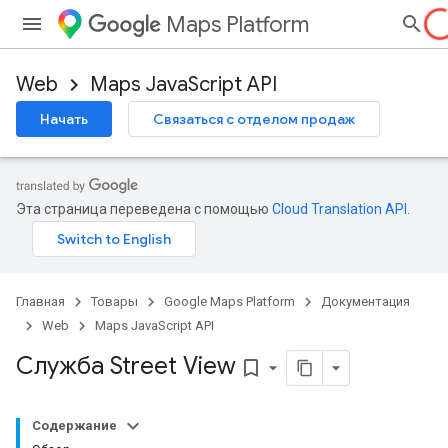
Maps Platform
Web
Maps JavaScript API
Начать
Связаться с отделом продаж
Эта страница переведена с помощью
Cloud Translation API
.
Главная
Товары
Google Maps Platform
Документация
Web
Maps JavaScript API
Служба Street View
bookmark_border
Содержание