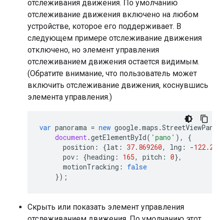
отслеживания движения. По умолчанию
отслеживание движения включено на любом
устройстве, которое его поддерживает. В
следующем примере отслеживание движения
отключено, но элемент управления
отслеживанием движения остается видимым.
(Обратите внимание, что пользователь может
включить отслеживание движения, коснувшись
элемента управления.)
var
panorama
=
new
google
.
maps
.
StreetViewPano
document
.
getElementById
(
'pano'
),
{
position
:
{
lat
:
37.869260
,
lng
:
-
122.25
pov
:
{
heading
:
165
,
pitch
:
0
},
motionTracking
:
false
});
Скрыть или показать элемент управления
отслеживанием движения. По умолчанию этот