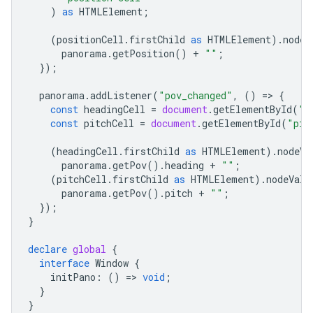
)
as
HTMLElement
;
(
positionCell
.
firstChild
as
HTMLElement
).
nodeV
panorama
.
getPosition
()
+
""
;
});
panorama
.
addListener
(
"pov_changed"
,
()
=
>
{
const
headingCell
=
document
.
getElementById
(
"h
const
pitchCell
=
document
.
getElementById
(
"pit
(
headingCell
.
firstChild
as
HTMLElement
).
nodeVa
panorama
.
getPov
().
heading
+
""
;
(
pitchCell
.
firstChild
as
HTMLElement
).
nodeValu
panorama
.
getPov
().
pitch
+
""
;
});
}
declare
global
{
interface
Window
{
initPano
:
()
=
>
void
;
}
}