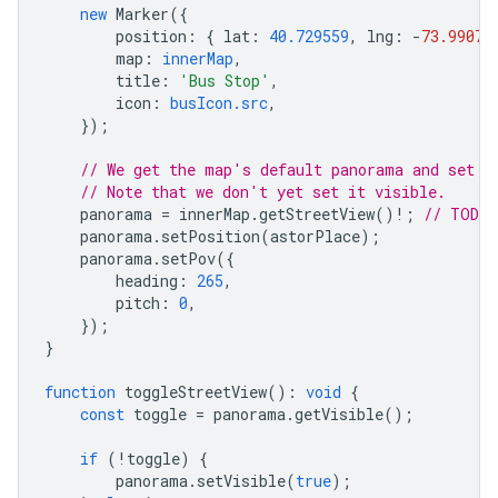
new
Marker
({
position
:
{
lat
:
40.729559
,
lng
:
-
73.99074
map
:
innerMap
,
title
:
'Bus Stop'
,
icon
:
busIcon.src
,
});
// We get the map's default panorama and set u
// Note that we don't yet set it visible.
panorama
=
innerMap
.
getStreetView
()
!
;
// TODO 
panorama
.
setPosition
(
astorPlace
);
panorama
.
setPov
({
heading
:
265
,
pitch
:
0
,
});
}
function
toggleStreetView
()
:
void
{
const
toggle
=
panorama
.
getVisible
();
if
(
!
toggle
)
{
panorama
.
setVisible
(
true
);