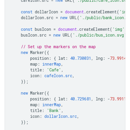
cafeIcon
.
src
=
new
URL
(
'./public/cafe_icon.svg
const
dollarIcon
=
document
.
createElement
(
'img
dollarIcon
.
src
=
new
URL
(
'./public/bank_icon.s
const
busIcon
=
document
.
createElement
(
'img'
);
busIcon
.
src
=
new
URL
(
'./public/bus_icon.svg'
,
// Set up the markers on the map
new
Marker
({
position
:
{
lat
:
40.730031
,
lng
:
-
73.99142
map
:
innerMap
,
title
:
'Cafe'
,
icon
:
cafeIcon.src
,
});
new
Marker
({
position
:
{
lat
:
40.729681
,
lng
:
-
73.99113
map
:
innerMap
,
title
:
'Bank'
,
icon
:
dollarIcon.src
,
});