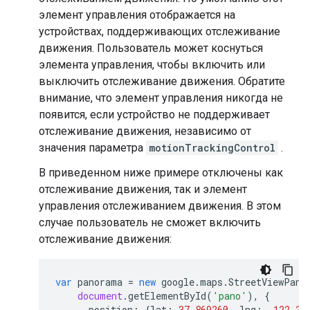
элемент управления отображается на
устройствах, поддерживающих отслеживание
движения. Пользователь может коснуться
элемента управления, чтобы включить или
выключить отслеживание движения. Обратите
внимание, что элемент управления никогда не
появится, если устройство не поддерживает
отслеживание движения, независимо от
значения параметра
motionTrackingControl
.
В приведенном ниже примере отключены как
отслеживание движения, так и элемент
управления отслеживанием движения. В этом
случае пользователь не сможет включить
отслеживание движения:
var
panorama
=
new
google
.
maps
.
StreetViewPano
document
.
getElementById
(
'pano'
),
{
position
:
{
lat
:
37.869260
,
lng
:
-
122.25