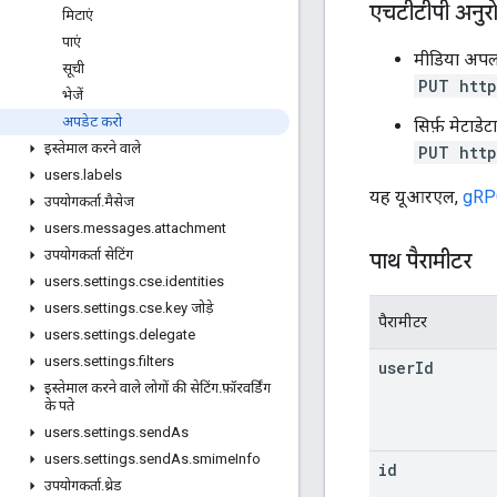
एचटीटीपी अनुर
मिटाएं
पाएं
मीडिया अपल
सूची
PUT http
भेजें
अपडेट करो
सिर्फ़ मेटाड
इस्तेमाल करने वाले
PUT http
users
.
labels
यह यूआरएल,
gRPC
उपयोगकर्ता
.
मैसेज
users
.
messages
.
attachment
उपयोगकर्ता सेटिंग
पाथ पैरामीटर
users
.
settings
.
cse
.
identities
users
.
settings
.
cse
.
key जोड़े
पैरामीटर
users
.
settings
.
delegate
users
.
settings
.
filters
user
Id
इस्तेमाल करने वाले लोगों की सेटिंग
.
फ़ॉरवर्डिंग
के पते
users
.
settings
.
send
As
users
.
settings
.
send
As
.
smime
Info
id
उपयोगकर्ता
.
थ्रेड