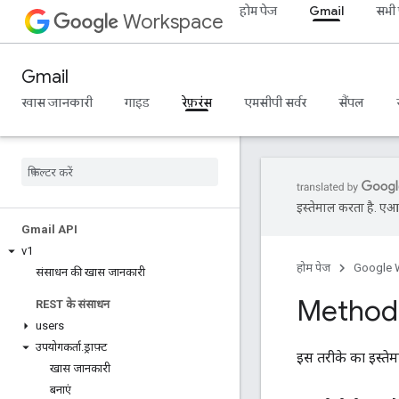
होम पेज
Gmail
सभी प
Workspace
Gmail
खास जानकारी
गाइड
रेफ़रंस
एमसीपी सर्वर
सैंपल
इस्तेमाल करता है. एआई 
Gmail API
v1
होम पेज
Google 
संसाधन की खास जानकारी
Method:
REST के संसाधन
users
उपयोगकर्ता
.
ड्राफ़्ट
इस तरीके का इस्तेमा
खास जानकारी
बनाएं