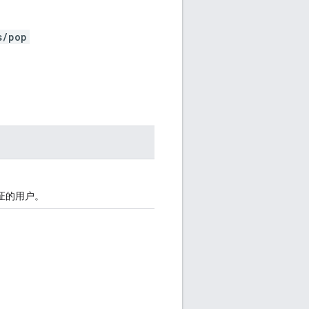
s/pop
证的用户。