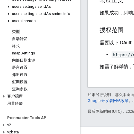
响应正文
users
.
settings
.
send
As
如果成功，则响
users
.
settings
.
send
As
.
smime
Info
users
.
threads
授权范围
类型
自动转发
需要以下 OAut
格式
Imap
Settings
https://
内部日期来源
如需了解详情，
语言设置
弹出设置
假期设置
查询参数
如未另行说明，那么本页
客户端库
Google 开发者网站政策
。
用量限额
最后更新时间 (UTC)：2026-
Postmaster Tools API
v2
v2beta