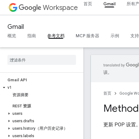
首页
Gmail
所有
Workspace
Gmail
概览
指南
参考文档
MCP 服务器
示例
支持
误。
Gmail API
v1
首页
Google W
资源摘要
Method:
REST 资源
users
users
.
drafts
更新 POP 设
users
.
history（用户历史记录）
users
.
labels