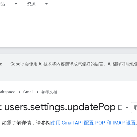
产品
资源
Google 会使用 AI 技术将内容翻译成您偏好的语言。AI 翻译可能包
orkspace
Gmail
参考文档
 users
.
settings
.
update
Pop
bookmark_border
置。如需了解详情，请参阅
使用 Gmail API 配置 POP 和 IMAP 设置