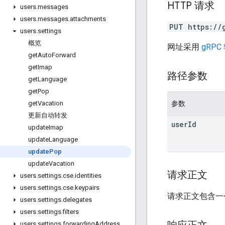
HTTP 请求
users
.
messages
users
.
messages
.
attachments
PUT https://
users
.
settings
概览
网址采用
gRPC
get
Auto
Forward
get
Imap
路径参数
get
Language
get
Pop
参数
get
Vacation
更新自动转发
user
Id
update
Imap
update
Language
update
Pop
update
Vacation
请求正文
users
.
settings
.
cse
.
identities
users
.
settings
.
cse
.
keypairs
请求正文包含
users
.
settings
.
delegates
users
.
settings
.
filters
users
.
settings
.
forwarding
Address