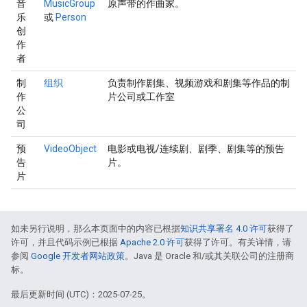
音
MusicGroup
原声带的作曲家。
乐
或
Person
创
作
者
制
组织
负责制作剧集、视频游戏和剧集等作品的制
作
片公司或工作室
公
司
预
VideoObject
电影或电视/连续剧、剧季、剧集等的预告
告
片。
片
如未另行说明，那么本页面中的内容已根据
知识共享署名 4.0 许可
获得了
许可，并且代码示例已根据
Apache 2.0 许可
获得了许可。有关详情，请
参阅
Google 开发者网站政策
。Java 是 Oracle 和/或其关联公司的注册商
标。
最后更新时间 (UTC)：2025-07-25。