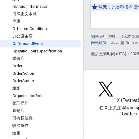
Nutrition
Information
注意
：此类型没有属
海洋正文水域
优惠
Offer
Item
Condition
办公设备店
如未另行说明，那么本页
网站政策
。Java 是 Or
On
Demand
Event
Opening
Hours
Specification
最后更新时间 (UTC)：2025-
眼镜店
Order
Order
Action
Order
Status
组织
Organization
Role
博客
X (Twitter
整理操作
阅读 Google Workspace 开发
在 X 上关注 @worksp
直销店
者博客
(Twitter)
所有权信息
喷涂操作
绘画