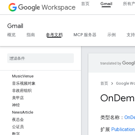
首页
Gmail
所有
音乐专辑制作类型
Workspace
音乐专辑发布类型
乐曲
Gmail
音乐活动
音乐团体
概览
指南
参考文档
MCP 服务器
示例
支持
音乐播放列表
音乐录音
音乐发行
音乐发行格式类型
音乐商店
Music
Venue
音乐视频对象
首页
Google W
非政府组织
On
Dem
美甲店
神经
News
Article
类型名称：
OnD
夜总会
公证员
扩展
Publicatio
数字