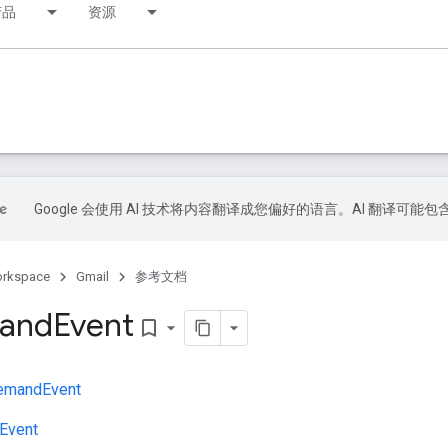
产品
资源
Google 会使用 AI 技术将内容翻译成您偏好的语言。AI 翻译可能
orkspace
Gmail
参考文档
and
Event
bookmark_border
emandEvent
nEvent