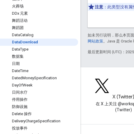
火葬场
注意
：此类型没有属
DDx 元素
舞蹈活动
舞蹈团
Data
Catalog
如未另行说明，那么本页
网站政策
。Java 是 Or
Data
Download
Data
Type
最后更新时间 (UTC)：2025-
数据集
日期
Date
Time
Dated
Money
Specification
Day
Of
Week
日间水疗
博客
X (Twitter
停用操作
阅读 Google Workspace 开发
在 X 上关注 @worksp
防御设施
者博客
(Twitter)
Delete 操作
Delivery
Charge
Specification
投放事件