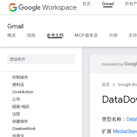
首页
Gmail
所有
Comment
Workspace
评论操作
通信操作
Gmail
计算机店
确认操作
概览
指南
参考文档
MCP 服务器
示例
支持
使用 Action
Contact
Page
联系人
Contact
Point
Option
洲
控制操作
便利店
首页
Google W
Cook
Action
Data
Do
公司
国家
/
地区
法院
类型名称：
Data
创建操作
Creative
Work
扩展
MediaObje
信用卡