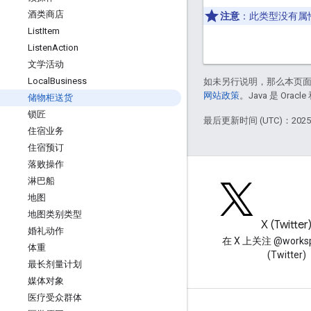
酒类商店
注意
：此类型没有属
List
Item
Listen
Action
文学活动
Local
Business
如未另行说明，那么本页
网站政策
。Java 是 Or
储物柜送货
锁匠
最后更新时间 (UTC)：2025-
住宿业务
住宿预订
落败操作
淋巴船
地图
地图类别类型
博客
X (Twitter
婚礼动作
阅读 Google Workspace 开发
在 X 上关注 @worksp
体重
者博客
(Twitter)
最长剂量计划
媒体对象
医疗受众群体