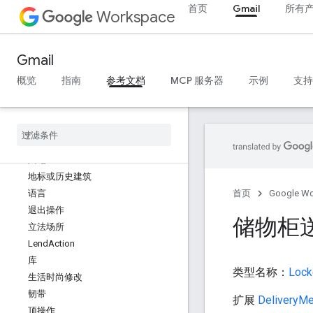
首页
Gmail
所有
账单
Workspace
ItemAvailability
ItemList
Gmail
ItemListOrderType
项页面
概览
指南
参考文档
MCP 服务器
示例
支持
珠宝店
联接操作
连接
湖体水域
陆地
地标或历史建筑
语言
首页
Google W
退出操作
储物柜
立法场所
Lend
Action
库
类型名称：
Lock
生活时尚修改
韧带
扩展
DeliveryM
顶操作