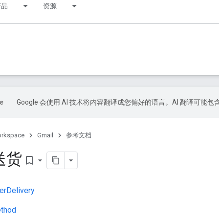
产品
资源
Google 会使用 AI 技术将内容翻译成您偏好的语言。AI 翻译可能
orkspace
Gmail
参考文档
送货
bookmark_border
erDelivery
ethod