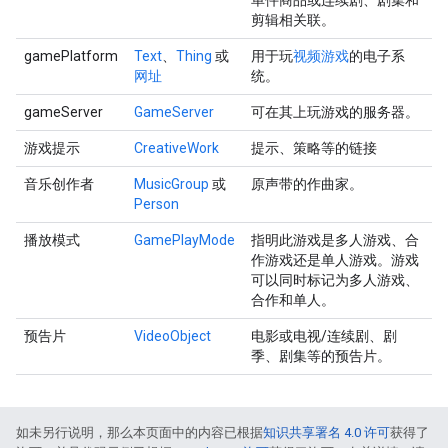
单件商品或连续剧、剧集和
剪辑相关联。
gamePlatform
Text
、
Thing
或
用于玩
视频游戏
的电子系
网址
统。
gameServer
GameServer
可在其上玩游戏的服务器。
游戏提示
CreativeWork
提示、策略等的链接
音乐创作者
MusicGroup
或
原声带的作曲家。
Person
播放模式
GamePlayMode
指明此游戏是多人游戏、合
作游戏还是单人游戏。游戏
可以同时标记为多人游戏、
合作和单人。
预告片
VideoObject
电影或电视/连续剧、剧
季、剧集等的预告片。
如未另行说明，那么本页面中的内容已根据
知识共享署名 4.0 许可
获得了