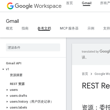
首页
Gmail
所有
Workspace
Gmail
概览
指南
参考文档
MCP 服务器
示例
支持
误。
Gmail API
v1
首页
Google W
资源摘要
REST Re
REST 资源
users
users
.
drafts
users
.
history（用户历史记录）
资源：委
users
.
labels