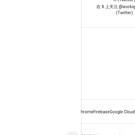
阅读 Google Workspace 开发
在 X 上关注 @worksp
者博客
(Twitter)
面向开发者的 Google Workspace
平台概览
开发者产品
版本说明
开发者支持
服务条款
Android
Chrome
Firebase
Google Cloud