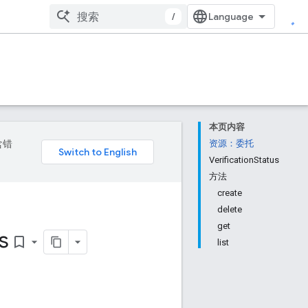
/
本页内容
含错
资源：委托
VerificationStatus
方法
create
delete
get
s
bookmark_border
list