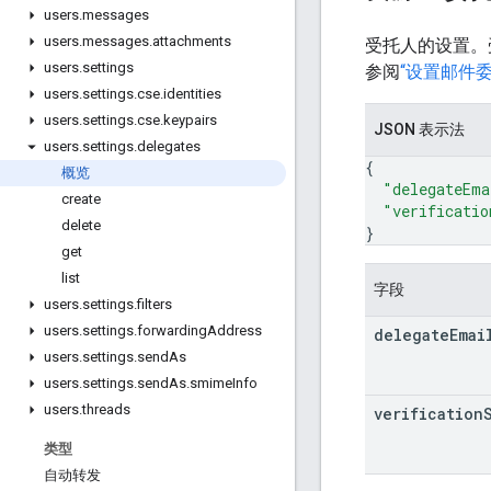
users
.
messages
users
.
messages
.
attachments
受托人的设置。
users
.
settings
参阅
“设置邮件委
users
.
settings
.
cse
.
identities
users
.
settings
.
cse
.
keypairs
JSON 表示法
users
.
settings
.
delegates
{
概览
"delegateEma
create
"verificatio
delete
}
get
list
字段
users
.
settings
.
filters
users
.
settings
.
forwarding
Address
delegate
Emai
users
.
settings
.
send
As
users
.
settings
.
send
As
.
smime
Info
users
.
threads
verification
类型
自动转发