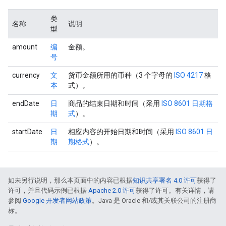
类
名称
说明
型
amount
编
金额。
号
currency
文
货币金额所用的币种（3 个字母的
ISO 4217
格
本
式）。
endDate
日
商品的结束日期和时间（采用
ISO 8601 日期格
期
式
）。
startDate
日
相应内容的开始日期和时间（采用
ISO 8601 日
期
期格式
）。
如未另行说明，那么本页面中的内容已根据
知识共享署名 4.0 许可
获得了
许可，并且代码示例已根据
Apache 2.0 许可
获得了许可。有关详情，请
参阅
Google 开发者网站政策
。Java 是 Oracle 和/或其关联公司的注册商
标。