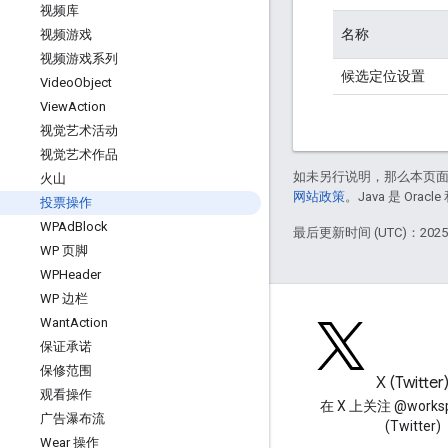
视频库
名称
视频游戏
视频游戏系列
候选定位设置
Video
Object
View
Action
视觉艺术活动
视觉艺术作品
如未另行说明，那么本页
火山
网站政策
。Java 是 Or
投票操作
WPAd
Block
最后更新时间 (UTC)：2025-
WP 页脚
WPHeader
WP 边栏
Want
Action
保证承诺
保修范围
博客
X (Twitter
观看操作
阅读 Google Workspace 开发
在 X 上关注 @worksp
广告瀑布流
者博客
(Twitter)
Wear 操作