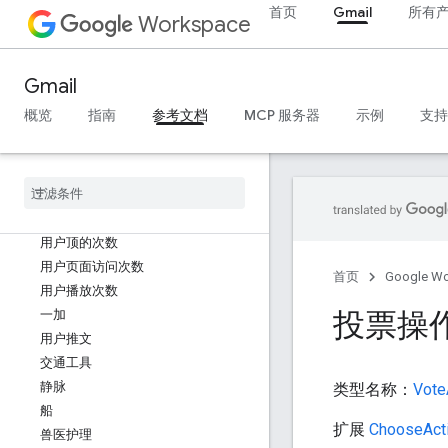
网址
首页
Gmail
所有
Workspace
取消注册操作
UnitPriceSpecification
更新操作
Gmail
使用操作
概览
指南
参考文档
MCP 服务器
示例
支持
UserBlock
用户签到
User
Comments
用户下载
User
Interaction
用户顶的次数
用户页面访问次数
首页
Google W
用户播放次数
投票操
一加
用户推文
交通工具
静脉
类型名称：
Vote
船
扩展
ChooseAct
兽医护理