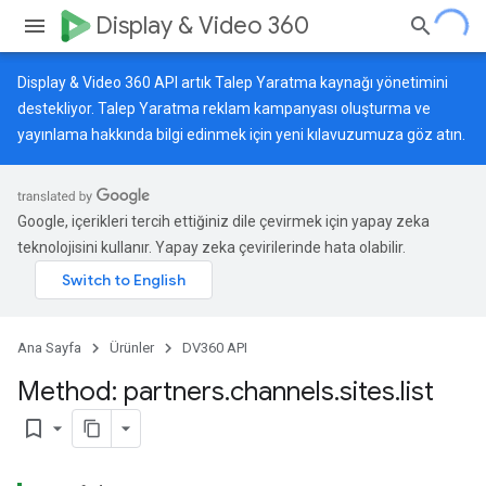
Display & Video 360
Display & Video 360 API artık Talep Yaratma kaynağı yönetimini
destekliyor. Talep Yaratma reklam kampanyası oluşturma ve
yayınlama hakkında bilgi edinmek için
yeni kılavuzumuza
göz atın.
Google, içerikleri tercih ettiğiniz dile çevirmek için yapay zeka
teknolojisini kullanır. Yapay zeka çevirilerinde hata olabilir.
Ana Sayfa
Ürünler
DV360 API
Method: partners
.
channels
.
sites
.
list
bookmark_border