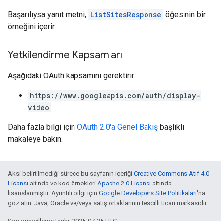
Başarılıysa yanıt metni,
ListSitesResponse
öğesinin bir
örneğini içerir.
Yetkilendirme Kapsamları
Aşağıdaki OAuth kapsamını gerektirir:
https://www.googleapis.com/auth/display-
video
Daha fazla bilgi için
OAuth 2.0'a Genel Bakış
başlıklı
makaleye bakın.
Aksi belirtilmediği sürece bu sayfanın içeriği
Creative Commons Atıf 4.0
Lisansı
altında ve kod örnekleri
Apache 2.0 Lisansı
altında
lisanslanmıştır. Ayrıntılı bilgi için
Google Developers Site Politikaları
'na
göz atın. Java, Oracle ve/veya satış ortaklarının tescilli ticari markasıdır.
Son güncelleme tarihi: 2025-07-25 UTC.