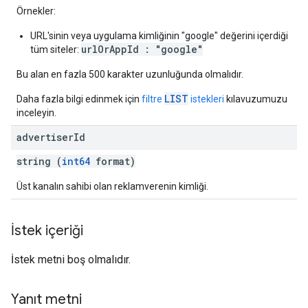
Örnekler:
URL'sinin veya uygulama kimliğinin "google" değerini içerdiği
urlOrAppId : "google"
tüm siteler:
Bu alan en fazla 500 karakter uzunluğunda olmalıdır.
LIST
Daha fazla bilgi edinmek için
filtre
istekleri
kılavuzumuzu
inceleyin.
advertiser
Id
string (
int64
format)
Üst kanalın sahibi olan reklamverenin kimliği.
İstek içeriği
İstek metni boş olmalıdır.
Yanıt metni