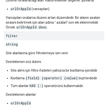
Listenin sıralanacağı alan. Kabul edilebilir değerler şunlardır:
urlOrAppId
(varsayılan)
Varsayılan sıralama düzeni artan düzendedir. Bir alanın azalan
sırasını belirtmek için alan adına " azalan" son eki eklenmelidir.
urlOrAppId desc
Örnek:
.
filter
string
Site alanlarına göre filtrelemeye izin verir.
Desteklenen söz dizimi:
Site alımı için filtre ifadeleri yalnızca bir kısıtlama içerebilir.
{field} {operator} {value}
Kısıtlama
biçimindedir.
HAS (:)
Tüm alanlar
operatörünü kullanmalıdır.
Desteklenen alanlar:
urlOrAppId