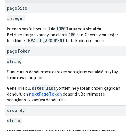
page
Size
integer
1
10000
İstenen sayfa boyutu.
ile
arasında olmalıdır.
100
Belirtilmemişse varsayılan olarak
olur. Geçersiz bir değer
INVALID_ARGUMENT
belirtilirse
hata kodunu döndürür.
page
Token
string
Sunucunun döndürmesi gereken sonuçların yer aldığı sayfayı
tanımlayan bir jeton.
sites.list
Genellikle bu,
yöntemine yapılan önceki çağrıdan
nextPageToken
döndürülen
değeridir. Belirtilmezse
sonuçların ilk sayfası döndürülür.
order
By
string