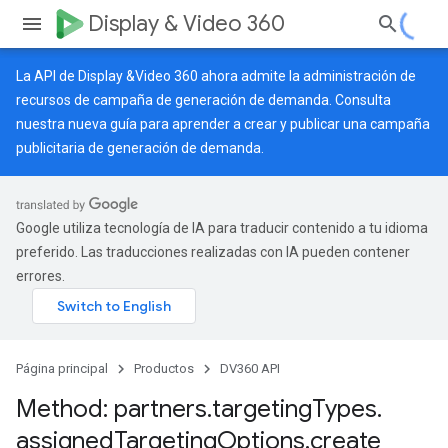
Display & Video 360
La API de Display &Video 360 ahora admite la administración de
recursos de campaña de generación de demanda. Consulta
nuestra
nueva guía
para aprender a crear y publicar una campaña
publicitaria de generación de demanda.
Google utiliza tecnología de IA para traducir contenido a tu idioma
preferido. Las traducciones realizadas con IA pueden contener
errores.
Página principal
Productos
DV360 API
Method: partners
.
targeting
Types
.
assigned
Targeting
Options
.
create