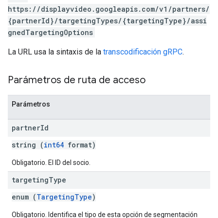
https://displayvideo.googleapis.com/v1/partners/
{partnerId}/targetingTypes/{targetingType}/assi
gnedTargetingOptions
La URL usa la sintaxis de la
transcodificación gRPC
.
Parámetros de ruta de acceso
Parámetros
partner
Id
string (
int64
format)
Obligatorio. El ID del socio.
targeting
Type
enum (
TargetingType
)
Obligatorio. Identifica el tipo de esta opción de segmentación