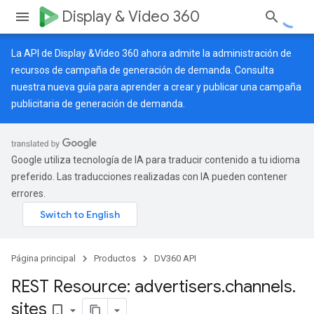
Display & Video 360
La API de Display &Video 360 ahora admite la administración de
recursos de campaña de generación de demanda. Consulta
nuestra
nueva guía
para aprender a crear y publicar una campaña
publicitaria de generación de demanda.
Google utiliza tecnología de IA para traducir contenido a tu idioma
preferido. Las traducciones realizadas con IA pueden contener
errores.
Página principal
Productos
DV360 API
REST Resource: advertisers
.
channels
.
sites
bookmark_border