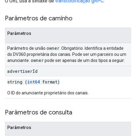
O URL usa a sintaxe de
transcodificação gRPC
.
Parâmetros de caminho
Parâmetros
owner
Parâmetro de união
. Obrigatório. Identifica a entidade
do DV360 proprietária dos canais. Pode ser um parceiro ou um
owner
anunciante.
pode ser apenas de um dos tipos a seguir:
advertiser
Id
string (
int64
format)
O ID do anunciante proprietário dos canais.
Parâmetros de consulta
Parâmetros