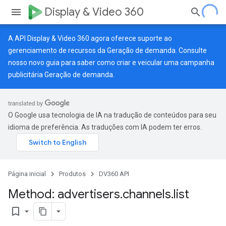
Display & Video 360
A API Display & Video 360 agora oferece suporte ao
gerenciamento de recursos da Geração de demanda. Consulte
nosso
novo guia
para saber como criar e veicular uma campanha
publicitária Geração de demanda.
O Google usa tecnologia de IA na tradução de conteúdos para seu
idioma de preferência. As traduções com IA podem ter erros.
Página inicial
Produtos
DV360 API
Method: advertisers
.
channels
.
list
bookmark_border