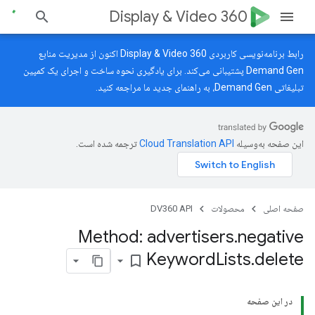
Display & Video 360
رابط برنامه‌نویسی کاربردی Display & Video 360 اکنون از مدیریت منابع
Demand Gen پشتیبانی می‌کند. برای یادگیری نحوه ساخت و اجرای یک کمپین
تبلیغاتی Demand Gen، به
راهنمای جدید
ما مراجعه کنید.
این صفحه به‌وسیله
ترجمه شده است.
صفحه اصلی
محصولات
DV360 API
Method: advertisers
.
negative
Keyword
Lists
.
delete
bookmark_border
در این صفحه