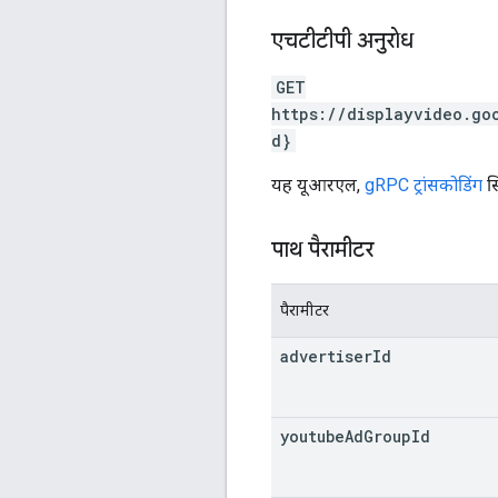
एचटीटीपी अनुरोध
GET
https://displayvideo.go
d}
यह यूआरएल,
gRPC ट्रांसकोडिंग
सि
पाथ पैरामीटर
पैरामीटर
advertiser
Id
youtube
Ad
Group
Id