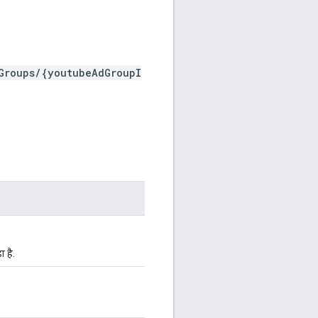
Groups/{youtubeAdGroupI
ा है.