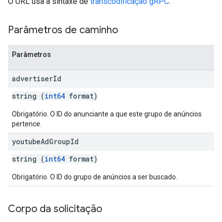
O URL usa a sintaxe de
transcodificação gRPC
.
Parâmetros de caminho
Parâmetros
advertiser
Id
string (
int64
format)
Obrigatório. O ID do anunciante a que este grupo de anúncios
pertence.
youtube
Ad
Group
Id
string (
int64
format)
Obrigatório. O ID do grupo de anúncios a ser buscado.
Corpo da solicitação