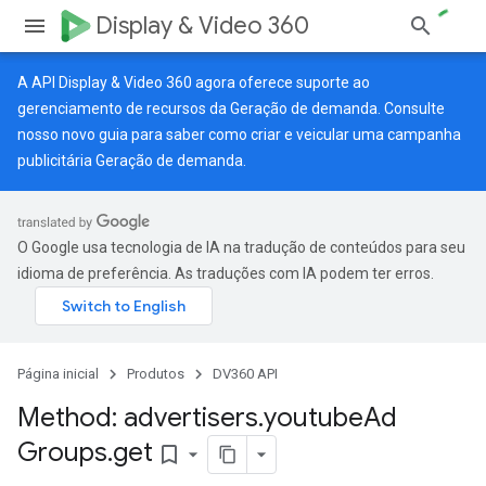
Display & Video 360
A API Display & Video 360 agora oferece suporte ao
gerenciamento de recursos da Geração de demanda. Consulte
nosso
novo guia
para saber como criar e veicular uma campanha
publicitária Geração de demanda.
O Google usa tecnologia de IA na tradução de conteúdos para seu
idioma de preferência. As traduções com IA podem ter erros.
Página inicial
Produtos
DV360 API
Method: advertisers
.
youtube
Ad
Groups
.
get
bookmark_border