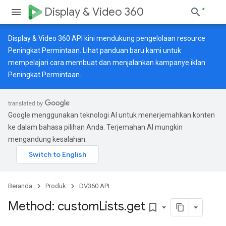
Display & Video 360
Display & Video 360 API kini mendukung pengelolaan resource
Peningkat Permintaan. Lihat
panduan baru
kami untuk
mempelajari cara membuat dan menjalankan kampanye iklan
Peningkat Permintaan.
Google menggunakan teknologi AI untuk menerjemahkan konten
ke dalam bahasa pilihan Anda. Terjemahan AI mungkin
mengandung kesalahan.
Beranda
Produk
DV360 API
Method: custom
Lists
.
get
bookmark_border