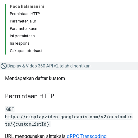
Pada halaman ini
Permintaan HTTP
Parameter jalur
Parameter kueri
Isi permintaan
Isi respons
Cakupan otorisasi
Display & Video 360 API v2 telah dihentikan.
Mendapatkan daftar kustom.
Permintaan HTTP
GET
https://displayvideo.googleapis.com/v2/customLis
ts/{customListId}
URL menggunakan sintaksis
gRPC Transcoding
.