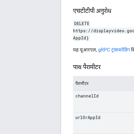
एचटीटीपी अनुरोध
DELETE
https://displayvideo.go
AppId}
यह यूआरएल,
gRPC ट्रांसकोडिंग
सि
पाथ पैरामीटर
पैरामीटर
channel
Id
url
Or
App
Id