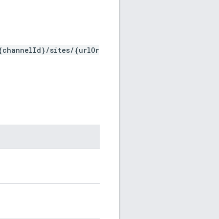
{channelId}/sites/{urlOr