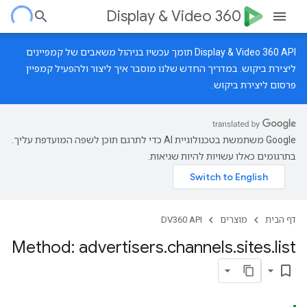
Display & Video 360
‫Display & Video 360 API תומך עכשיו בניהול משאבים של קמפיינים
ליצירת ביקוש.
במדריך החדש
שלנו מוסבר איך ליצור ולהפעיל קמפיין
פרסום ליצירת ביקוש.
‫Google משתמשת בטכנולוגיית AI כדי לתרגם תוכן לשפה המועדפת עליך.
בתרגומים כאלו עשויות להיות שגיאות.
דף הבית
מוצרים
DV360 API
Method: advertisers
.
channels
.
sites
.
list
bookmark_border