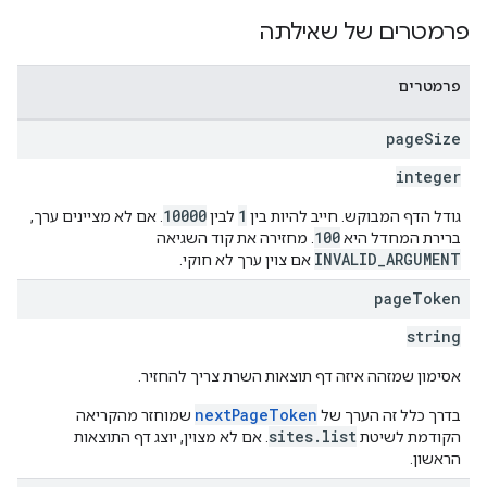
פרמטרים של שאילתה
פרמטרים
page
Size
integer
10000
1
גודל הדף המבוקש. חייב להיות בין
לבין
. אם לא מציינים ערך,
100
ברירת המחדל היא
. מחזירה את קוד השגיאה
INVALID_ARGUMENT
אם צוין ערך לא חוקי.
page
Token
string
אסימון שמזהה איזה דף תוצאות השרת צריך להחזיר.
nextPageToken
בדרך כלל זה הערך של
שמוחזר מהקריאה
sites.list
הקודמת לשיטת
. אם לא מצוין, יוצג דף התוצאות
הראשון.