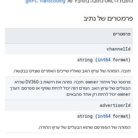
כתובת ה-URL כתובה בתחביר של
gRPC Transcoding
.
פרמטרים של נתיב
פרמטרים
channel
Id
string (
int64
format)
חובה. המזהה של ערוץ האב שאליו שייכים האתרים שצוינו בבקשה.
owner
פרמטר של איחוד
. חובה. מזהה את הישות ב-DV360 שהיא
הבעלים של ערוץ האב. הגורם הזה יכול להיות שותף או מפרסם. הערך
owner
יכול להיות רק אחד מהבאים:
advertiser
Id
string (
int64
format)
המזהה של המפרסם שהוא הבעלים של ערוץ ההורה.