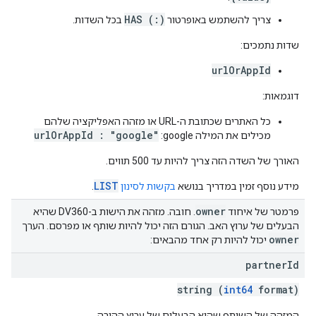
HAS (:)
צריך להשתמש באופרטור
בכל השדות.
שדות נתמכים:
urlOrAppId
דוגמאות:
כל האתרים שכתובת ה-URL או מזהה האפליקציה שלהם
urlOrAppId : "google"
מכילים את המילה google:
האורך של השדה הזה צריך להיות עד 500 תווים.
LIST
מידע נוסף זמין במדריך בנושא
בקשות לסינון
.
owner
פרמטר של איחוד
. חובה. מזהה את הישות ב-DV360 שהיא
הבעלים של ערוץ האב. הגורם הזה יכול להיות שותף או מפרסם. הערך
owner
יכול להיות רק אחד מהבאים:
partner
Id
string (
int64
format)
המזהה של השותף שהוא הבעלים של ערוץ ההורה.