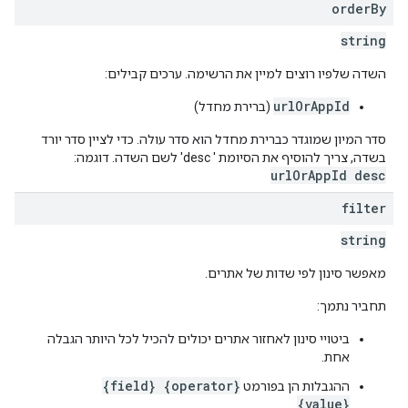
order
By
string
השדה שלפיו רוצים למיין את הרשימה. ערכים קבילים:
urlOrAppId
(ברירת מחדל)
סדר המיון שמוגדר כברירת מחדל הוא סדר עולה. כדי לציין סדר יורד
בשדה, צריך להוסיף את הסיומת ' desc' לשם השדה. דוגמה:
urlOrAppId desc
filter
string
מאפשר סינון לפי שדות של אתרים.
תחביר נתמך:
ביטויי סינון לאחזור אתרים יכולים להכיל לכל היותר הגבלה
אחת.
{field} {operator}
ההגבלות הן בפורמט
{value}
.