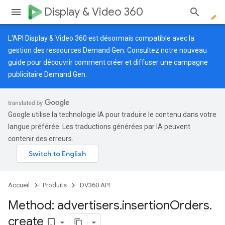
Display & Video 360
L'API Display & Video 360 est désormais compatible avec la
gestion des ressources Demand Gen. Consultez notre
nouveau
guide
pour découvrir comment créer et diffuser une campagne
publicitaire Demand Gen.
Google utilise la technologie IA pour traduire le contenu dans votre
langue préférée. Les traductions générées par IA peuvent
contenir des erreurs.
Accueil
Produits
DV360 API
Method: advertisers
.
insertion
Orders
.
create
bookmark_border