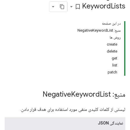
adverters.adGroups.yout
Keyword
Lists
bookmark_border
در این صفحه
منبع: NegativeKeywordList
روش ها
create
delete
get
advertisers.lineItem
list
adverters.lineItems.you
patch
ad
منبع: Negative
List
Keyword
لیستی از کلمات کلیدی منفی مورد استفاده برای هدف قرار دادن.
نمایندگی JSON