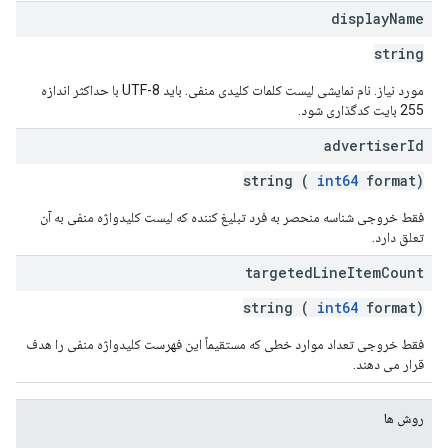
display
Name
string
partners
مورد نیاز. نام نمایشی لیست کلمات کلیدی منفی. باید UTF-8 با حداکثر اندازه
255 بایت کدگذاری شود.
advertiser
Id
string (
int64
format)
فقط خروجی شناسه منحصر به فرد تبلیغ کننده که لیست کلیدواژه منفی به آن
تعلق دارد.
targeted
Line
Item
Count
string (
int64
format)
فقط خروجی تعداد موارد خطی که مستقیماً این فهرست کلیدواژه منفی را هدف
قرار می دهند.
روش ها