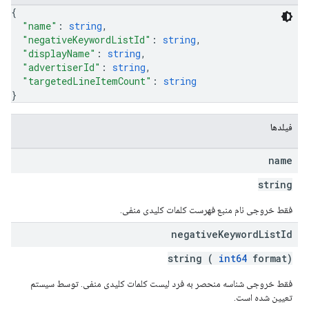
{
"name"
: 
string
,
advertiser
"negativeKeywordListId"
: 
string
,
"displayName"
: 
string
,
advertisers
"advertiserId"
: 
string
,
"targetedLineItemCount"
: 
string
}
فیلدها
name
string
فقط خروجی نام منبع فهرست کلمات کلیدی منفی.
negative
Keyword
List
Id
string (
int64
format)
inventor
فقط خروجی شناسه منحصر به فرد لیست کلمات کلیدی منفی. توسط سیستم
تعیین شده است.