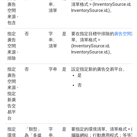
廣告
串、
清單格式 = (InventorySource.id;
空間
清單
InventorySource.id;)。
來源 -
包含
指定
否
字
是
要在指定目標中排除的
廣告空間
清
廣告
串、
單。清單格式 =
空間
清單
(InventorySource.id;
來源 -
InventorySource.id;)。
排除
指定
否
字串
是
設定指定新的廣告交易平台。
廣告
是
空間
否
來源 -
指定
新廣
告交
易平
台
指定
「類型」
字
是
要指定的環境清單。清單格式 = (電
環境
為「多媒
串、
腦版網站；行動應用程式；等等)。