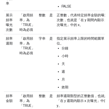
率
FALSE
展示
「啟用頻
整數
是
正整數，代表特定頻率金額的曝光
頻率
率」為
次數，也就是「在 y 期間內顯示 x
曝光
「TRUE」
次曝光」中的 x。
次數
時為必填
頻率
「啟用頻
字串
是
指定展示頻率上限的時間範圍單
週期
率」為
位。
「TRUE」
分鐘
時為必填
小時
天
週
月
效期
頻率
「啟用頻
整數
是
頻率週期類型的正整數值，也就是
金額
率」為
「在 y 週期內顯示 x 次曝光」中的
「TRUE」
y。