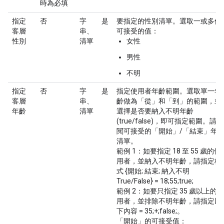
時為必填
指定
否
字
是
要指定的性別清單。選取一或多個
客層
串、
可接受的值：
性別
清單
女性
男性
不明
指定
否
字
是
指定使用者年齡範圍。選取單一年
客層
串、
齡做為「從」和「到」的範圍，並
年齡
清單
選擇是否要納入不明年齡
(true/false)，即可指定範圍。請參
閱可接受的「開始」/「結束」年
清單。
範例 1：如要指定 18 至 55 歲的使
用者，並納入不明年齡，請指定格
式 {開始; 結束; 納入不明
True/False} = 18;55;true;
範例 2：如要只指定 35 歲以上的使
用者，並排除不明年齡，請指定以
下內容 = 35;+;false;。
「開始」的可接受值：