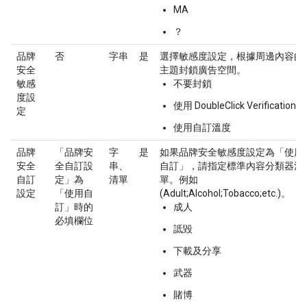
MA
？
品牌
否
字串
是
選擇敏感度設定，根據周邊內容的
安全
主題封鎖廣告空間。
敏感
不要封鎖
度設
使用 DoubleClick Verification
定
使用自訂溫度
品牌
「品牌安
字
是
如果品牌安全敏感度設定為「使用
安全
全自訂設
串、
自訂」，請指定標準內容分類器清
自訂
定」為
清單
單。例如
設定
「使用自
(Adult;Alcohol;Tobacco;etc.)。
訂」時的
成人
必填欄位
詆毀
下載及分享
武器
賭博