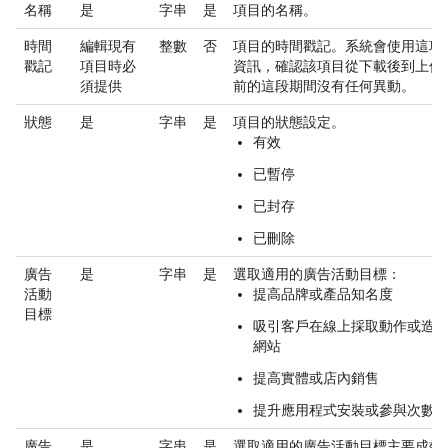
名稱
是
字串
是
項目的名稱。
時間
編輯現有
整數
否
項目的時間戳記。系統會使用這項
戳記
項目時必
資訊，確認該項目從下載後到上傳
須提供
前的這段期間沒有任何異動。
狀態
是
字串
是
項目的狀態設定。
有效
已暫停
已封存
已刪除
廣告
是
字串
是
選取適用的廣告活動目標：
活動
提高品牌或產品知名度
目標
吸引客戶在線上採取動作或造
網站
提高實體或店內銷售
提升應用程式安裝或參與次數
廣告
是
字串
是
選取適用的廣告活動目標主要成效