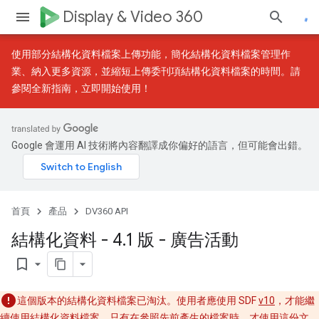
Display & Video 360
使用
部分結構化資料檔案上傳
功能，簡化結構化資料檔案管理作
業、納入更多資源，並縮短上傳委刊項結構化資料檔案的時間。請
參閱
全新指南
，立即開始使用！
Google 會運用 AI 技術將內容翻譯成你偏好的語言，但可能會出錯。
首頁
產品
DV360 API
結構化資料 - 4
.
1 版 - 廣告活動
bookmark_border
這個版本的結構化資料檔案已淘汰。使用者應使用 SDF
v10
，才能繼
續使用結構化資料檔案。只有在參照先前產生的檔案時，才使用這份文