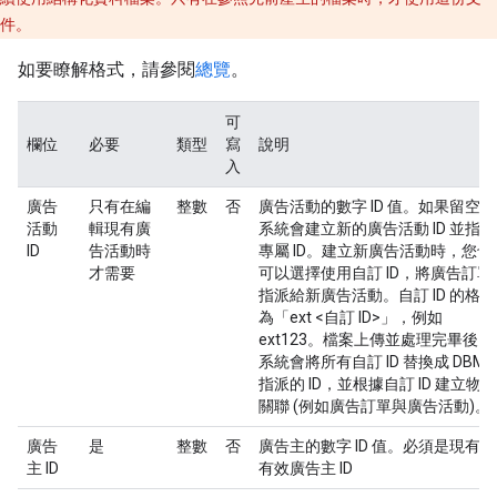
件。
如要瞭解格式，請參閱
總覽
。
可
欄位
必要
類型
寫
說明
入
廣告
只有在編
整數
否
廣告活動的數字 ID 值。如果留空，
活動
輯現有廣
系統會建立新的廣告活動 ID 並指派
ID
告活動時
專屬 ID。建立新廣告活動時，您也
才需要
可以選擇使用自訂 ID，將廣告訂單
指派給新廣告活動。自訂 ID 的格式
為「ext <自訂 ID>」，例如
ext123。檔案上傳並處理完畢後，
系統會將所有自訂 ID 替換成 DBM
指派的 ID，並根據自訂 ID 建立物件
關聯 (例如廣告訂單與廣告活動)。
廣告
是
整數
否
廣告主的數字 ID 值。必須是現有的
主 ID
有效廣告主 ID