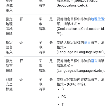
地理
串、
清單格式 = (GeoLocation.id;
區域 -
清單
GeoLocation.id;etc.)。
納入
指定
否
字
是
要從指定目標中排除的
地理位置
清
地理
串、
單。清單格式 =
區域 -
清單
(GeoLocation.id;GeoLocation.id;
排除
等)。
指定
否
字
是
要納入指定目標的
語言
清單。清單
語言 -
串、
格式 =
納入
清單
(Language.id;Language.id;etc.)。
指定
否
字
是
要從指定目標中排除的
語言
清單。
語言 -
串、
清單格式 =
排除
清單
(Language.id;Language.id;etc.)。
品牌
否
字
是
要指定的數位內容標籤清單。清單
安全
串、
格式 = (G;PG; 等等)。
標籤
清單
G
PG
T