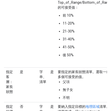
Top_of_Range/Bottom_of_Rang
的可接受值：
前 10%
11-20%
21-30%
31-40%
41-50%
後 50%
指定
是
字
是
要指定的家長狀態清單。選取一或
客
串、
多個可接受的值。
層：
清單
父項
家長
無子女
狀態
不明
指定
否
字
是
要納入指定目標的
地理區域
清單。