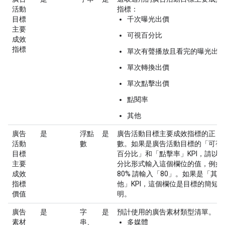
活動
指標：
目標
千次曝光出價
主要
可視百分比
成效
指標
單次有聲播放且看完的曝光出
單次轉換出價
單次點擊出價
點閱率
其他
廣告
是
浮點
是
廣告活動目標主要成效指標的正
活動
數
數。如果是廣告活動目標的「可視
目標
百分比」和「點擊率」KPI，請以
主要
分比形式輸入這個欄位的值，例如
成效
80% 請輸入「80」。如果是「其
指標
他」KPI，這個欄位是目標的簡短
價值
明。
廣告
是
字
是
預計使用的廣告素材類型清單。
素材
串、
多媒體