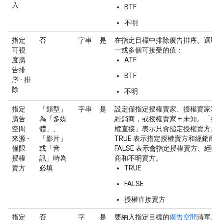
入
BTF
不明
指定
否
字串
是
在指定目標中排除廣告排序。選取
可視
一或多個可接受的值：
度廣
ATF
告排
BTF
序 - 排
除
不明
指定
「類型」
字串
是
設定僅指定授權賣家、授權賣家和
廣告
為「多媒
經銷商，或授權賣家 + 未知。「授
空間
體」、
權直接」表示只會指定授權賣方。
來源 -
「影片」
TRUE 表示指定授權賣方和經銷商
僅限
或「音
FALSE 表示會指定授權賣方、經銷
授權
訊」時為
商和不明賣方。
賣方
必填
TRUE
FALSE
授權直接賣方
指定
否
字
是
要納入指定目標的
廣告空間
清單。