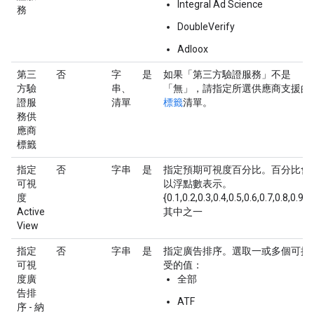
Integral Ad Science
務
DoubleVerify
Adloox
第三
否
字
是
如果「第三方驗證服務」不是
方驗
串、
「無」，請指定所選供應商支援的
證服
清單
標籤
清單。
務供
應商
標籤
指定
否
字串
是
指定預期可視度百分比。百分比會
可視
以浮點數表示。
度
{0.1,0.2,0.3,0.4,0.5,0.6,0.7,0.8,0.9}
Active
其中之一
View
指定
否
字串
是
指定廣告排序。選取一或多個可接
可視
受的值：
度廣
全部
告排
ATF
序 - 納