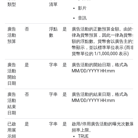
類型
清單
影片
音訊
廣告
否
浮點
是
廣告活動的正數預算金額。由於一
活動
數
律為貨幣預算，因此一律為貨幣金
預算
額的浮點數。貨幣會以廣告主的貨
幣顯示，並以標準單位表示 (而非
貨幣單位的 1/1,000,000 表示)
廣告
是
字串
是
廣告活動的開始日期，格式為
活動
MM/DD/YYYY HH:mm
開始
日期
廣告
否
字串
是
廣告活動的結束日期，格式為
活動
MM/DD/YYYY HH:mm
結束
日期
已啟
是
字串
是
啟用/停用廣告活動的曝光次數展
用展
頻率上限。
示頻
TRUE