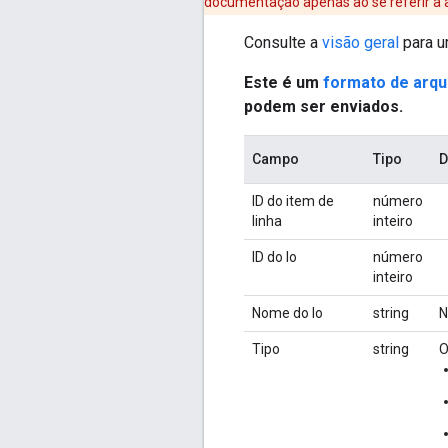
documentação apenas ao se referir a 
Consulte a
visão geral
para u
Este é um
formato de arqu
podem ser enviados.
Campo
Tipo
D
ID do item de
número
linha
inteiro
ID do Io
número
inteiro
Nome do Io
string
N
Tipo
string
O