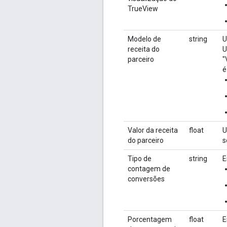
TrueView
Modelo de
string
U
receita do
U
parceiro
"
é
Valor da receita
float
U
do parceiro
s
Tipo de
string
E
contagem de
conversões
Porcentagem
float
E