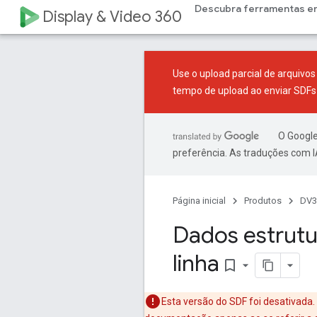
Descubra ferramentas e
Display & Video 360
Use o
upload parcial de arquivo
tempo de upload ao enviar SDFs 
O Google
preferência. As traduções com I
Página inicial
Produtos
DV3
Dados estrutu
linha
bookmark_border
Esta versão do SDF foi desativada.