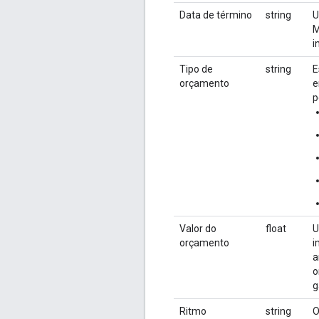
Data de término
string
U
M
i
Tipo de
string
E
orçamento
e
p
Valor do
float
U
orçamento
i
a
o
g
Ritmo
string
O