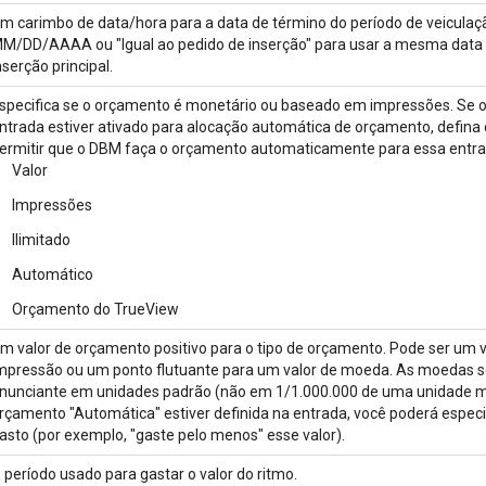
m carimbo de data/hora para a data de término do período de veicula
M/DD/AAAA ou "Igual ao pedido de inserção" para usar a mesma data 
nserção principal.
specifica se o orçamento é monetário ou baseado em impressões. Se o
ntrada estiver ativado para alocação automática de orçamento, defina
ermitir que o DBM faça o orçamento automaticamente para essa entra
Valor
Impressões
Ilimitado
Automático
Orçamento do TrueView
m valor de orçamento positivo para o tipo de orçamento. Pode ser um va
mpressão ou um ponto flutuante para um valor de moeda. As moedas 
nunciante em unidades padrão (não em 1/1.000.000 de uma unidade mo
rçamento "Automática" estiver definida na entrada, você poderá especi
asto (por exemplo, "gaste pelo menos" esse valor).
 período usado para gastar o valor do ritmo.