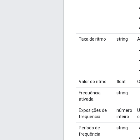
Taxa de ritmo
string
A
Valor do ritmo
float
O
Frequência
string
ativada
Exposições de
número
U
frequência
inteiro
o
Período de
string
frequência