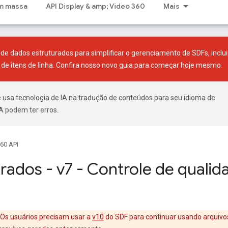
m massa
API Display & amp; Video 360
Mais
s de dados estruturados
para simplificar o gerenciamento de SDFs, inclui
de itens de linha. Confira nosso
novo guia
para começar hoje mesmo.
 usa tecnologia de IA na tradução de conteúdos para seu idioma de
A podem ter erros.
60 API
rados - v7 - Controle de qualid
 Os usuários precisam usar a
v10
do SDF para continuar usando arquivo