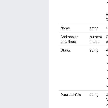
A
O
Nome
string
O
Carimbo de
número
O
data/hora
inteiro
e
Status
string
A
Data de início
string
U
M
p