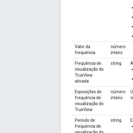
Valor da
número
frequência
inteiro
Frequência de
string
A
visualização do
TrueView
ativada
Exposições de
número
U
frequência de
inteiro
v
visualização do
TrueView
Período de
string
E
frequência de
visualização do