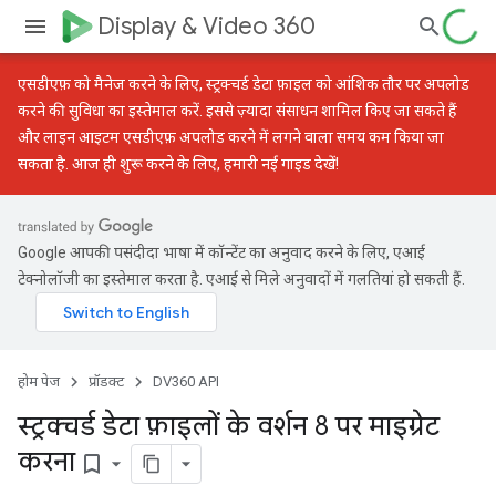
Display & Video 360
एसडीएफ़ को मैनेज करने के लिए,
स्ट्रक्चर्ड डेटा फ़ाइल को आंशिक तौर पर अपलोड
करने की सुविधा
का इस्तेमाल करें. इससे ज़्यादा संसाधन शामिल किए जा सकते हैं
और लाइन आइटम एसडीएफ़ अपलोड करने में लगने वाला समय कम किया जा
सकता है. आज ही शुरू करने के लिए, हमारी
नई गाइड
देखें!
Google आपकी पसंदीदा भाषा में कॉन्टेंट का अनुवाद करने के लिए, एआई
टेक्नोलॉजी का इस्तेमाल करता है. एआई से मिले अनुवादों में गलतियां हो सकती हैं.
होम पेज
प्रॉडक्ट
DV360 API
स्ट्रक्चर्ड डेटा फ़ाइलों के वर्शन 8 पर माइग्रेट
करना
bookmark_border