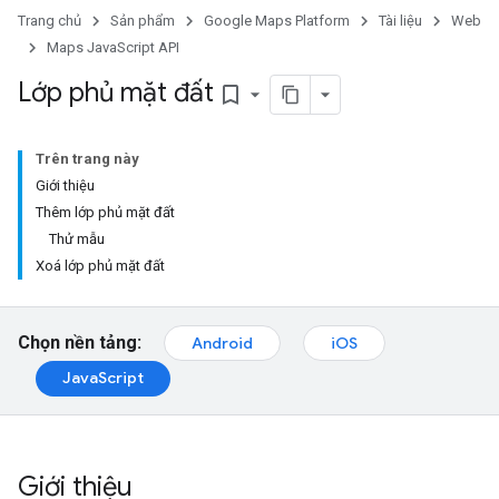
Trang chủ
Sản phẩm
Google Maps Platform
Tài liệu
Web
Maps JavaScript API
Lớp phủ mặt đất
bookmark_border
Trên trang này
Giới thiệu
Thêm lớp phủ mặt đất
Thử mẫu
Xoá lớp phủ mặt đất
Chọn nền tảng:
Android
iOS
JavaScript
Giới thiệu