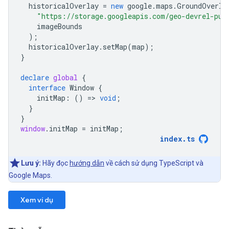
historicalOverlay
=
new
google
.
maps
.
GroundOverla
"https://storage.googleapis.com/geo-devrel-pub
imageBounds
);
historicalOverlay
.
setMap
(
map
);
}
declare
global
{
interface
Window
{
initMap
:
()
=
>
void
;
}
}
window
.
initMap
=
initMap
;
index
.
ts
Lưu ý:
Hãy đọc
hướng dẫn
về cách sử dụng TypeScript và
Google Maps.
Xem ví dụ