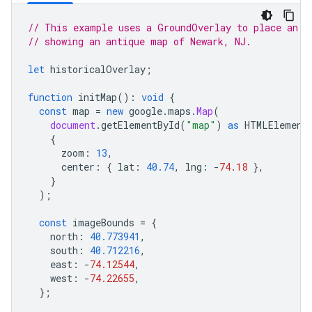
// This example uses a GroundOverlay to place an i
// showing an antique map of Newark, NJ.
let
historicalOverlay
;
function
initMap
()
:
void
{
const
map
=
new
google
.
maps
.
Map
(
document
.
getElementById
(
"map"
)
as
HTMLElement
{
zoom
:
13
,
center
:
{
lat
:
40.74
,
lng
:
-
74.18
},
}
);
const
imageBounds
=
{
north
:
40.773941
,
south
:
40.712216
,
east
:
-
74.12544
,
west
:
-
74.22655
,
};