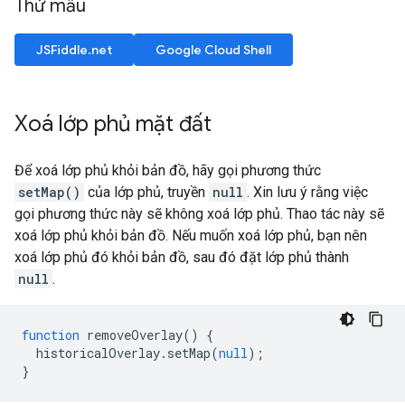
Thử mẫu
JSFiddle.net
Google Cloud Shell
Xoá lớp phủ mặt đất
Để xoá lớp phủ khỏi bản đồ, hãy gọi phương thức
setMap()
của lớp phủ, truyền
null
. Xin lưu ý rằng việc
gọi phương thức này sẽ không xoá lớp phủ. Thao tác này sẽ
xoá lớp phủ khỏi bản đồ. Nếu muốn xoá lớp phủ, bạn nên
xoá lớp phủ đó khỏi bản đồ, sau đó đặt lớp phủ thành
null
.
function
removeOverlay
()
{
historicalOverlay
.
setMap
(
null
);
}