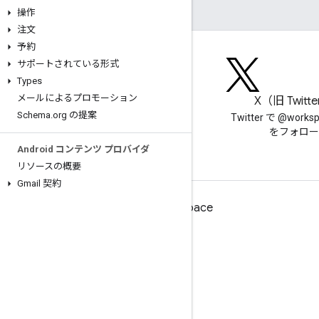
操作
注文
予約
サポートされている形式
Types
メールによるプロモーション
ブログ
X（旧 Twitt
Schema
.
org の提案
Google Workspace Developers
Twitter で @works
ブログを読む
をフォロー
Android コンテンツ プロバイダ
リソースの概要
Gmail 契約
デベロッパー向け Google Workspace
プラットフォームの概要
デベロッパー プロダクト
リリースノート
デベロッパー サポート