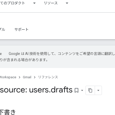
べてのプロダクト
リソース
プル
サポート
Google は AI 技術を使用して、コンテンツをご希望の言語に翻訳
は誤りが含まれる場合があります。
Workspace
Gmail
リファレンス
source: users
.
drafts
bookmark_border
 下書き