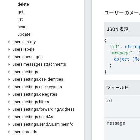
delete
get
ユーザーのメー
list
send
JSON 表現
update
{
users
.
history
"id"
: 
string
users
.
labels
"message"
: 
users
.
messages
object (
Me
users
.
messages
.
attachments
}
}
users
.
settings
users
.
settings
.
cse
.
identities
users
.
settings
.
cse
.
keypairs
フィールド
users
.
settings
.
delegates
id
users
.
settings
.
filters
users
.
settings
.
forwarding
Address
users
.
settings
.
send
As
message
users
.
settings
.
send
As
.
smime
Info
users
.
threads