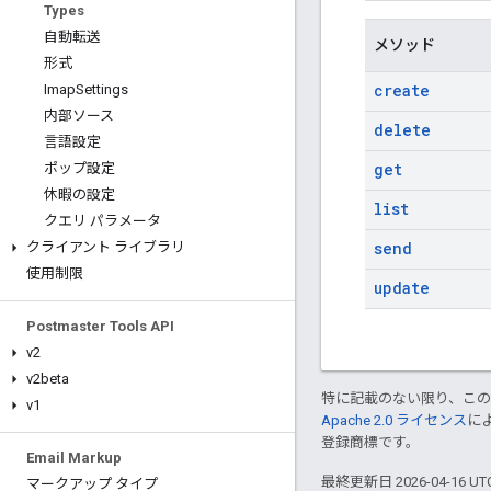
Types
自動転送
メソッド
形式
create
Imap
Settings
内部ソース
delete
言語設定
get
ポップ設定
休暇の設定
list
クエリ パラメータ
send
クライアント ライブラリ
使用制限
update
Postmaster Tools API
v2
v2beta
特に記載のない限り、こ
v1
Apache 2.0 ライセンス
に
登録商標です。
Email Markup
最終更新日 2026-04-16 U
マークアップ タイプ