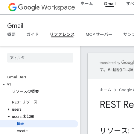
ホーム
Gmail
す
Workspace
Gmail
概要
ガイド
リファレンス
MCP サーバー
サン
す。AI 翻訳に
Gmail API
v1
ホーム
Google 
リソースの概要
REST Re
REST リソース
users
users
.
未公開
概要
リソース:
create