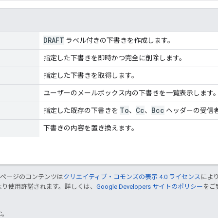
DRAFT
ラベル付きの下書きを作成します。
指定した下書きを即時かつ完全に削除します。
指定した下書きを取得します。
ユーザーのメールボックス内の下書きを一覧表示します
To
Cc
Bcc
指定した既存の下書きを
、
、
ヘッダーの受信
下書きの内容を置き換えます。
のページのコンテンツは
クリエイティブ・コモンズの表示 4.0 ライセンス
によ
より使用許諾されます。詳しくは、
Google Developers サイトのポリシー
をご覧
TC。