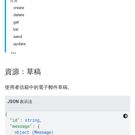
方法
create
delete
get
list
send
update
資源：草稿
使用者信箱中的電子郵件草稿。
JSON 表示法
{
"id"
: 
string
,
"message"
: 
{
object (
Message
)