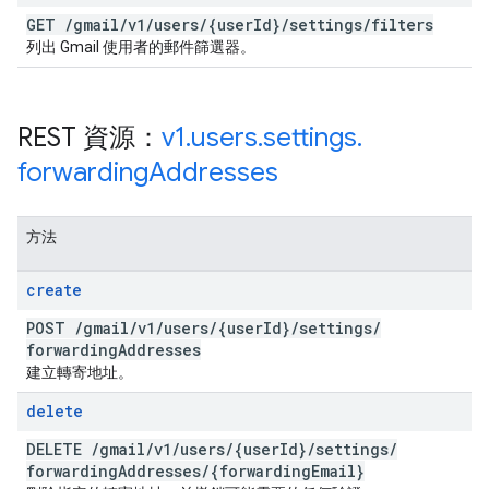
GET
/
gmail
/
v1
/
users
/
{user
Id}
/
settings
/
filters
列出 Gmail 使用者的郵件篩選器。
REST 資源：
v1
.
users
.
settings
.
forwarding
Addresses
方法
create
POST
/
gmail
/
v1
/
users
/
{user
Id}
/
settings
/
forwarding
Addresses
建立轉寄地址。
delete
DELETE
/
gmail
/
v1
/
users
/
{user
Id}
/
settings
/
forwarding
Addresses
/
{forwarding
Email}