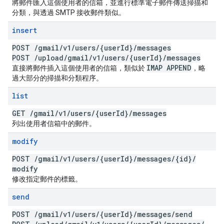
將郵件匯入這個使用者的信箱，並進行標準電子郵件傳送掃描和
分類，與透過 SMTP 接收郵件類似。
insert
POST
/
gmail
/
v1
/
users
/
{user
Id}
/
messages
POST
/
upload
/
gmail
/
v1
/
users
/
{user
Id}
/
messages
IMAP APPEND
直接將郵件插入這個使用者的信箱，類似於
，略
過大部分的掃描和分類程序。
list
GET
/
gmail
/
v1
/
users
/
{user
Id}
/
messages
列出使用者信箱中的郵件。
modify
POST
/
gmail
/
v1
/
users
/
{user
Id}
/
messages
/
{id}
/
modify
修改指定郵件的標籤。
send
POST
/
gmail
/
v1
/
users
/
{user
Id}
/
messages
/
send