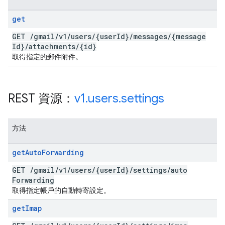
get
GET
/
gmail
/
v1
/
users
/
{user
Id}
/
messages
/
{message
Id}
/
attachments
/
{id}
取得指定的郵件附件。
REST 資源：
v1
.
users
.
settings
方法
get
Auto
Forwarding
GET
/
gmail
/
v1
/
users
/
{user
Id}
/
settings
/
auto
Forwarding
取得指定帳戶的自動轉寄設定。
get
Imap