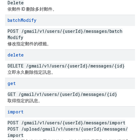
Delete
依郵件 ID 刪除多封郵件。
batch
Modify
POST
/
gmail
/
v1
/
users
/
{user
Id}
/
messages
/
batch
Modify
修改指定郵件的標籤。
delete
DELETE
/
gmail
/
v1
/
users
/
{user
Id}
/
messages
/
{id}
立即永久刪除指定訊息。
get
GET
/
gmail
/
v1
/
users
/
{user
Id}
/
messages
/
{id}
取得指定的訊息。
import
POST
/
gmail
/
v1
/
users
/
{user
Id}
/
messages
/
import
POST
/
upload
/
gmail
/
v1
/
users
/
{user
Id}
/
messages
/
import