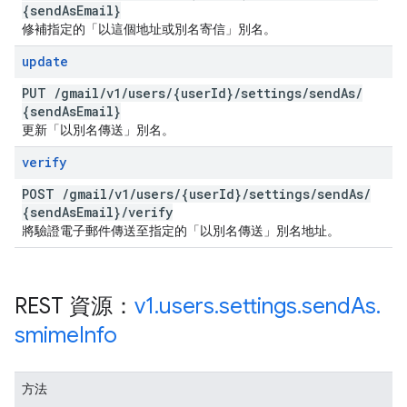
{send
As
Email}
修補指定的「以這個地址或別名寄信」別名。
update
PUT
/
gmail
/
v1
/
users
/
{user
Id}
/
settings
/
send
As
/
{send
As
Email}
更新「以別名傳送」別名。
verify
POST
/
gmail
/
v1
/
users
/
{user
Id}
/
settings
/
send
As
/
{send
As
Email}
/
verify
將驗證電子郵件傳送至指定的「以別名傳送」別名地址。
REST 資源：
v1
.
users
.
settings
.
send
As
.
smime
Info
方法