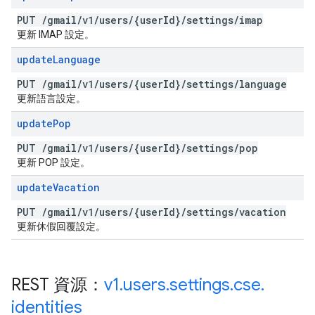
PUT
/
gmail
/
v1
/
users
/
{user
Id}
/
settings
/
imap
更新 IMAP 設定。
update
Language
PUT
/
gmail
/
v1
/
users
/
{user
Id}
/
settings
/
language
更新語言設定。
update
Pop
PUT
/
gmail
/
v1
/
users
/
{user
Id}
/
settings
/
pop
更新 POP 設定。
update
Vacation
PUT
/
gmail
/
v1
/
users
/
{user
Id}
/
settings
/
vacation
更新休假回覆設定。
REST 資源：
v1
.
users
.
settings
.
cse
.
identities