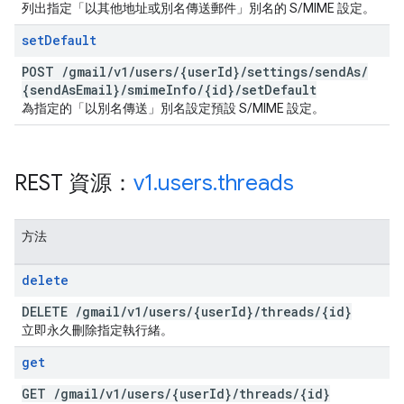
列出指定「以其他地址或別名傳送郵件」別名的 S/MIME 設定。
set
Default
POST
/
gmail
/
v1
/
users
/
{user
Id}
/
settings
/
send
As
/
{send
As
Email}
/
smime
Info
/
{id}
/
set
Default
為指定的「以別名傳送」別名設定預設 S/MIME 設定。
REST 資源：
v1
.
users
.
threads
方法
delete
DELETE
/
gmail
/
v1
/
users
/
{user
Id}
/
threads
/
{id}
立即永久刪除指定執行緒。
get
GET
/
gmail
/
v1
/
users
/
{user
Id}
/
threads
/
{id}