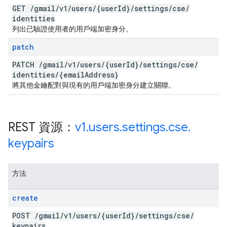
GET
/
gmail
/
v1
/
users
/
{user
Id}
/
settings
/
cse
/
identities
列出已驗證使用者的用戶端加密身分。
patch
PATCH
/
gmail
/
v1
/
users
/
{user
Id}
/
settings
/
cse
/
identities
/
{email
Address}
將其他金鑰配對與現有的用戶端加密身分建立關聯。
REST 資源：
v1
.
users
.
settings
.
cse
.
keypairs
方法
create
POST
/
gmail
/
v1
/
users
/
{user
Id}
/
settings
/
cse
/
keypairs