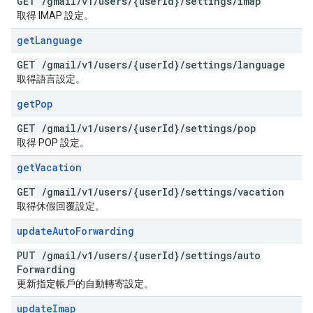
GET
/
gmail
/
v1
/
users
/
{user
Id}
/
settings
/
imap
取得 IMAP 設定。
get
Language
GET
/
gmail
/
v1
/
users
/
{user
Id}
/
settings
/
language
取得語言設定。
get
Pop
GET
/
gmail
/
v1
/
users
/
{user
Id}
/
settings
/
pop
取得 POP 設定。
get
Vacation
GET
/
gmail
/
v1
/
users
/
{user
Id}
/
settings
/
vacation
取得休假回覆設定。
update
Auto
Forwarding
PUT
/
gmail
/
v1
/
users
/
{user
Id}
/
settings
/
auto
Forwarding
更新指定帳戶的自動轉寄設定。
update
Imap