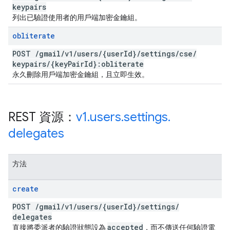
keypairs
列出已驗證使用者的用戶端加密金鑰組。
obliterate
POST
/
gmail
/
v1
/
users
/
{user
Id}
/
settings
/
cse
/
keypairs
/
{key
Pair
Id}:obliterate
永久刪除用戶端加密金鑰組，且立即生效。
REST 資源：
v1
.
users
.
settings
.
delegates
方法
create
POST
/
gmail
/
v1
/
users
/
{user
Id}
/
settings
/
delegates
accepted
直接將委派者的驗證狀態設為
，而不傳送任何驗證電