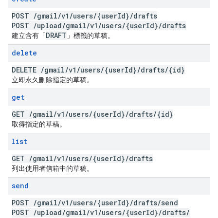
POST
/
gmail
/
v1
/
users
/
{user
Id}
/
drafts
POST
/
upload
/
gmail
/
v1
/
users
/
{user
Id}
/
drafts
DRAFT
建立含有「
」標籤的草稿。
delete
DELETE
/
gmail
/
v1
/
users
/
{user
Id}
/
drafts
/
{id}
立即永久刪除指定的草稿。
get
GET
/
gmail
/
v1
/
users
/
{user
Id}
/
drafts
/
{id}
取得指定的草稿。
list
GET
/
gmail
/
v1
/
users
/
{user
Id}
/
drafts
列出使用者信箱中的草稿。
send
POST
/
gmail
/
v1
/
users
/
{user
Id}
/
drafts
/
send
POST
/
upload
/
gmail
/
v1
/
users
/
{user
Id}
/
drafts
/