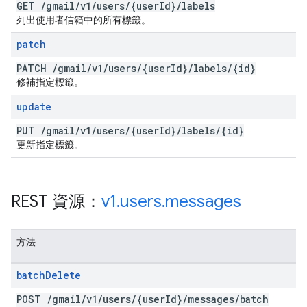
GET
/
gmail
/
v1
/
users
/
{user
Id}
/
labels
列出使用者信箱中的所有標籤。
patch
PATCH
/
gmail
/
v1
/
users
/
{user
Id}
/
labels
/
{id}
修補指定標籤。
update
PUT
/
gmail
/
v1
/
users
/
{user
Id}
/
labels
/
{id}
更新指定標籤。
REST 資源：
v1
.
users
.
messages
方法
batch
Delete
POST
/
gmail
/
v1
/
users
/
{user
Id}
/
messages
/
batch