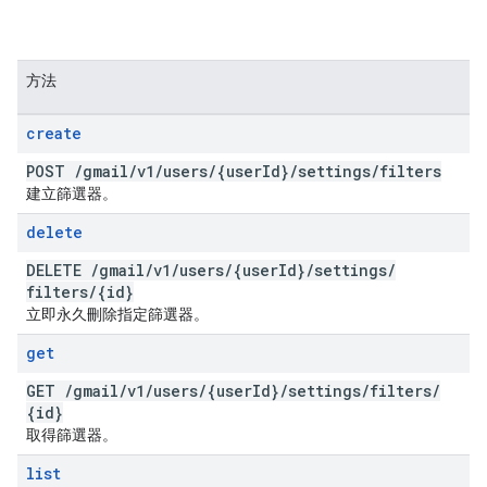
方法
create
POST
/
gmail
/
v1
/
users
/
{user
Id}
/
settings
/
filters
建立篩選器。
delete
DELETE
/
gmail
/
v1
/
users
/
{user
Id}
/
settings
/
filters
/
{id}
立即永久刪除指定篩選器。
get
GET
/
gmail
/
v1
/
users
/
{user
Id}
/
settings
/
filters
/
{id}
取得篩選器。
list