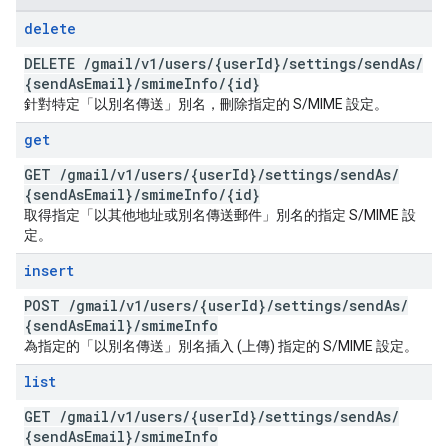
delete
DELETE
/
gmail
/
v1
/
users
/
{user
Id}
/
settings
/
send
As
/
{send
As
Email}
/
smime
Info
/
{id}
針對特定「以別名傳送」別名，刪除指定的 S/MIME 設定。
get
GET
/
gmail
/
v1
/
users
/
{user
Id}
/
settings
/
send
As
/
{send
As
Email}
/
smime
Info
/
{id}
取得指定「以其他地址或別名傳送郵件」別名的指定 S/MIME 設
定。
insert
POST
/
gmail
/
v1
/
users
/
{user
Id}
/
settings
/
send
As
/
{send
As
Email}
/
smime
Info
為指定的「以別名傳送」別名插入 (上傳) 指定的 S/MIME 設定。
list
GET
/
gmail
/
v1
/
users
/
{user
Id}
/
settings
/
send
As
/
{send
As
Email}
/
smime
Info