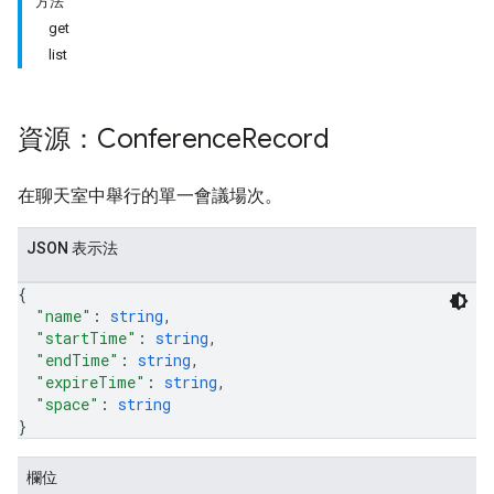
方法
get
list
資源：Conference
Record
在聊天室中舉行的單一會議場次。
antSessions
JSON 表示法
{
"name"
: 
string
,
"startTime"
: 
string
,
"endTime"
: 
string
,
"expireTime"
: 
string
,
"space"
: 
string
}
欄位