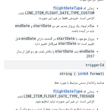
flightDateType
زمانی که
LINE_ITEM_FLIGHT_DATE_TYPE_CUSTOM
باشد،
الزامی است. خروجی فقط در غیر این صورت.
endDate
startDate
هنگام ایجاد یک پرواز جدید، هر دو
و
باید در آینده باشند.
endDate
startDate
پرواز موجود با
در گذشته دارای
قابل
startDate
تغییر است اما
غیرقابل تغییر دارد.
startDate
endDate
باید
یا بالاتر باشد، هر دو قبل از سال
2037.
trigger
Id
string (
int64
format)
شناسه راه‌انداز دستی مرتبط با مورد خط.
flightDateType
زمانی که
LINE_ITEM_FLIGHT_DATE_TYPE_TRIGGER
باشد
الزامی است. در غیر این صورت نباید تنظیم شود.
در صورت تنظیم، تاریخ پرواز مورد خط از ترتیب درج والد آن به