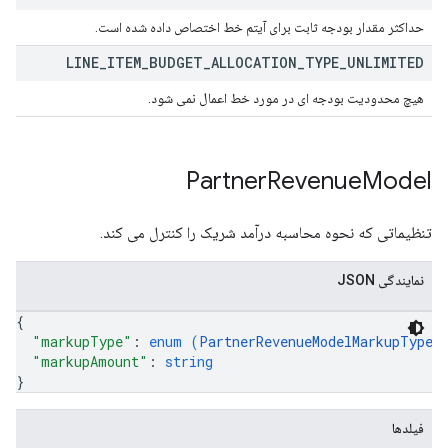
حداکثر مقدار بودجه ثابت برای آیتم خط اختصاص داده شده است.
LINE
_
ITEM
_
BUDGET
_
ALLOCATION
_
TYPE
_
UNLIMITED
هیچ محدودیت بودجه ای در مورد خط اعمال نمی شود.
Partner
Revenue
Model
تنظیماتی که نحوه محاسبه درآمد شریک را کنترل می کند.
نمایندگی JSON
{
"markupType"
: 
enum (
PartnerRevenueModelMarkupType
)
"markupAmount"
: 
string
}
فیلدها