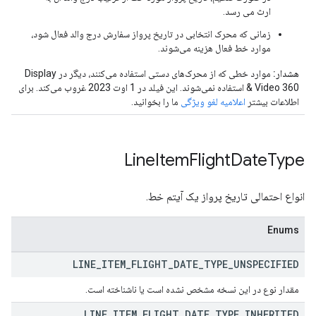
ارث می رسد.
زمانی که محرک انتخابی در تاریخ پرواز سفارش درج والد فعال شود،
موارد خط فعال هزینه می‌شوند.
هشدار:
موارد خطی که از محرک‌های دستی استفاده می‌کنند، دیگر در Display
& Video 360 استفاده نمی‌شوند. این فیلد در 1 اوت 2023 غروب می‌کند. برای
اطلاعات بیشتر
اعلامیه لغو ویژگی
ما را بخوانید.
Line
Item
Flight
Date
Type
انواع احتمالی تاریخ پرواز یک آیتم خط.
Enums
LINE
_
ITEM
_
FLIGHT
_
DATE
_
TYPE
_
UNSPECIFIED
مقدار نوع در این نسخه مشخص نشده است یا ناشناخته است.
LINE
_
ITEM
_
FLIGHT
_
DATE
_
TYPE
_
INHERITED