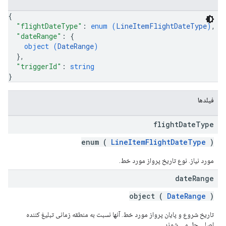
{
"flightDateType"
: 
enum (
LineItemFlightDateType
)
,
"dateRange"
: 
{
object (
DateRange
)
}
,
"triggerId"
: 
string
}
فیلدها
flight
Date
Type
enum (
LineItemFlightDateType
)
مورد نیاز. نوع تاریخ پرواز مورد خط.
date
Range
object (
DateRange
)
تاریخ شروع و پایان پرواز مورد خط. آنها نسبت به منطقه زمانی تبلیغ کننده
اصلی حل می شوند.