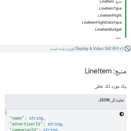
منبع: LineItem
LineItemType
LineItemFlight
LineItemFlightDateType
LineItemBudget
Display & Video 360 API v1 غروب شده است.
منبع: Line
Item
یک مورد تک خطی
نمایندگی JSON
{
"name"
: 
string
,
"advertiserId"
: 
string
,
"campaignId"
: 
string
,