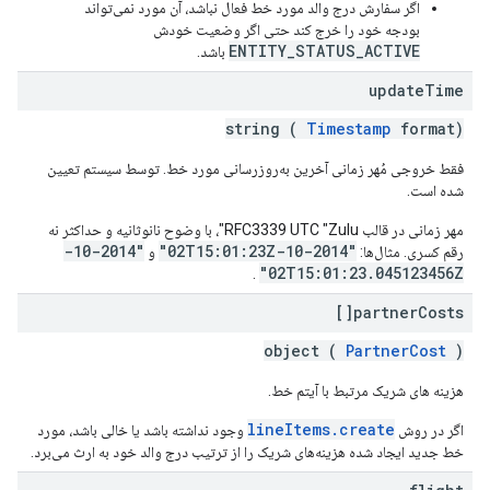
اگر سفارش درج والد مورد خط فعال نباشد، آن مورد نمی‌تواند
بودجه خود را خرج کند حتی اگر وضعیت خودش
ENTITY_STATUS_ACTIVE
باشد.
update
Time
string (
Timestamp
format)
فقط خروجی مُهر زمانی آخرین به‌روزرسانی مورد خط. توسط سیستم تعیین
شده است.
مهر زمانی در قالب RFC3339 UTC "Zulu"، با وضوح نانوثانیه و حداکثر نه
"2014-10-
"2014-10-02T15:01:23Z"
رقم کسری. مثال‌ها:
و
02T15:01:23.045123456Z"
.
partner
Costs[]
object (
PartnerCost
)
هزینه های شریک مرتبط با آیتم خط.
lineItems.create
اگر در روش
وجود نداشته باشد یا خالی باشد، مورد
خط جدید ایجاد شده هزینه‌های شریک را از ترتیب درج والد خود به ارث می‌برد.