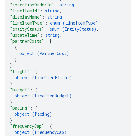
"insertionOrderId"
: 
string
,
"lineItemId"
: 
string
,
"displayName"
: 
string
,
"lineItemType"
: 
enum (
LineItemType
)
,
"entityStatus"
: 
enum (
EntityStatus
)
,
"updateTime"
: 
string
,
"partnerCosts"
: 
[
{
object (
PartnerCost
)
}
]
,
"flight"
: 
{
object (
LineItemFlight
)
}
,
"budget"
: 
{
object (
LineItemBudget
)
}
,
"pacing"
: 
{
object (
Pacing
)
}
,
"frequencyCap"
: 
{
object (
FrequencyCap
)