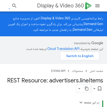
Display & Video 360
رابط برنامه‌نویسی کاربردی Display & Video 360 اکنون از مدیریت منابع
Demand Gen پشتیبانی می‌کند. برای یادگیری نحوه ساخت و اجرای یک کمپین
تبلیغاتی Demand Gen، به
راهنمای جدید
ما مراجعه کنید.
این صفحه به‌وسیله
ترجمه شده است.
صفحه اصلی
محصولات
DV360 API
REST Resource: advertisers
.
line
Items
bookmark_border
در این صفحه