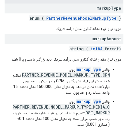
markup
Type
enum (
PartnerRevenueModelMarkupType
)
مورد نیاز. نوع نشانه گذاری مدل درآمد شریک.
markup
Amount
string (
int64
format)
مورد نیاز. مقدار نشانه گذاری مدل درآمد شریک. باید بزرگتر یا مساوی 0 باشد.
markupType
وقتی
روی
PARTNER_REVENUE_MODEL_MARKUP_TYPE_CPM
تنظیم
شده است، این فیلد نشان‌گذاری CPM را در میکرو واحد پول
تبلیغ‌کننده نشان می‌دهد. به عنوان مثال، 1500000 نشان دهنده 1.5
واحد استاندارد واحد پول است.
markupType
وقتی
روی
PARTNER_REVENUE_MODEL_MARKUP_TYPE_MEDIA_C
OST_MARKUP
تنظیم شده است، این فیلد نشان‌دهنده درصد هزینه
رسانه بر حسب میلی است. به عنوان مثال، 100 نشان دهنده 0.1٪
(اعشاری 0.001) است.