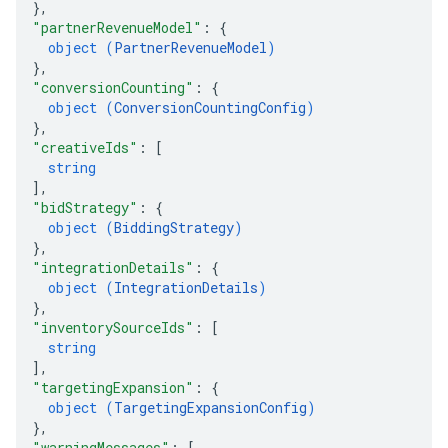
}
,
"partnerRevenueModel"
: 
{
object (
PartnerRevenueModel
)
}
,
"conversionCounting"
: 
{
object (
ConversionCountingConfig
)
}
,
"creativeIds"
: 
[
string
]
,
"bidStrategy"
: 
{
object (
BiddingStrategy
)
}
,
"integrationDetails"
: 
{
object (
IntegrationDetails
)
}
,
"inventorySourceIds"
: 
[
string
]
,
"targetingExpansion"
: 
{
object (
TargetingExpansionConfig
)
}
,
"warningMessages"
: 
[