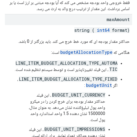
فقط خروجی واحد بودجه مشخص می کند که آیا بودجه مبتنی بر ارز است یا بر
اساس برداشت. این مقدار از ترتیب درج والد به ارث می رسد.
max
Amount
string (
int64
format)
حداکثر مقدار بودجه ای که مورد خط خرج می کند. باید بزرگتر از 0 باشد.
budgetAllocationType
هنگامی که
است:
LINE_ITEM_BUDGET_ALLOCATION_TYPE_AUTOMA
TIC
، این فیلد تغییرناپذیر است و توسط سیستم تنظیم شده است.
LINE_ITEM_BUDGET_ALLOCATION_TYPE_FIXED
،
budgetUnit
اگر
:
BUDGET_UNIT_CURRENCY
، این فیلد
حداکثر مقدار بودجه برای خرج کردن را در میکرو
واحد پول تبلیغ‌کننده نشان می‌دهد. به عنوان مثال،
1500000 نشان دهنده 1.5 واحد استاندارد واحد
پول است.
BUDGET_UNIT_IMPRESSIONS
، این فیلد
نشان دهنده حداکثر تعداد نمایش برای ارائه است.