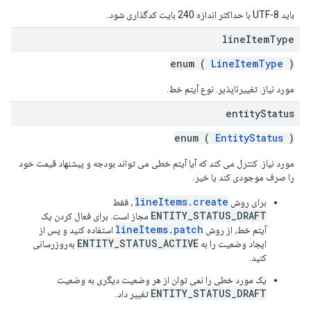
باید UTF-8 با حداکثر اندازه 240 بایت کدگذاری شود.
line
Item
Type
enum (
LineItemType
)
مورد نیاز. تغییرناپذیر. نوع آیتم خط.
entity
Status
enum (
EntityStatus
)
مورد نیاز. کنترل می کند که آیا آیتم خطی می تواند بودجه و پیشنهاد قیمت خود
را صرف موجودی کند یا خیر.
lineItems.create
برای روش
، فقط
ENTITY_STATUS_DRAFT
مجاز است. برای فعال کردن یک
lineItems.patch
آیتم خط، از روش
استفاده کنید و پس از
ENTITY_STATUS_ACTIVE
ایجاد وضعیت را به
به‌روزرسانی
کنید.
یک مورد خطی را نمی توان از هر وضعیت دیگری به وضعیت
ENTITY_STATUS_DRAFT
تغییر داد.