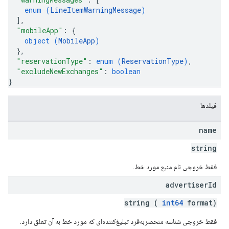
enum (
LineItemWarningMessage
)
]
,
"mobileApp"
: 
{
object (
MobileApp
)
}
,
"reservationType"
: 
enum (
ReservationType
)
,
"excludeNewExchanges"
: 
boolean
}
فیلدها
name
string
فقط خروجی نام منبع مورد خط.
advertiser
Id
string (
int64
format)
فقط خروجی شناسه منحصربه‌فرد تبلیغ‌کننده‌ای که مورد خط به آن تعلق دارد.