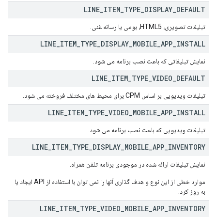
LINE
_
ITEM
_
TYPE
_
DISPLAY
_
DEFAULT
تبلیغات تصویری، HTML5، بومی یا رسانه غنی.
LINE
_
ITEM
_
TYPE
_
DISPLAY
_
MOBILE
_
APP
_
INSTALL
نمایش تبلیغاتی که باعث نصب برنامه می شود.
LINE
_
ITEM
_
TYPE
_
VIDEO
_
DEFAULT
تبلیغات ویدیویی بر اساس CPM برای محیط های مختلف فروخته می شود.
LINE
_
ITEM
_
TYPE
_
VIDEO
_
MOBILE
_
APP
_
INSTALL
تبلیغات ویدیویی که باعث نصب برنامه می شود.
LINE
_
ITEM
_
TYPE
_
DISPLAY
_
MOBILE
_
APP
_
INVENTORY
نمایش تبلیغات ارائه شده در موجودی برنامه تلفن همراه.
موارد خطی از این نوع و هدف گذاری آنها را نمی توان با استفاده از API ایجاد یا
به روز کرد.
LINE
_
ITEM
_
TYPE
_
VIDEO
_
MOBILE
_
APP
_
INVENTORY