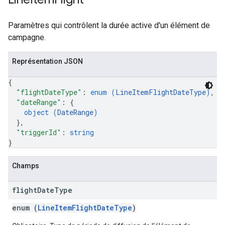
Paramètres qui contrôlent la durée active d'un élément de
campagne.
Représentation JSON
{
"flightDateType"
: 
enum (
LineItemFlightDateType
)
,
"dateRange"
: 
{
object (
DateRange
)
}
,
"triggerId"
: 
string
}
Champs
flight
Date
Type
enum (
LineItemFlightDateType
)