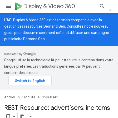
Display & Video 360
L'API Display & Video 360 est désormais compatible avec la
gestion des ressources Demand Gen. Consultez notre
nouveau
guide
pour découvrir comment créer et diffuser une campagne
publicitaire Demand Gen.
Google utilise la technologie IA pour traduire le contenu dans votre
langue préférée. Les traductions générées par IA peuvent
contenir des erreurs.
Accueil
Produits
DV360 API
REST Resource: advertisers
.
line
Items
bookmark_border