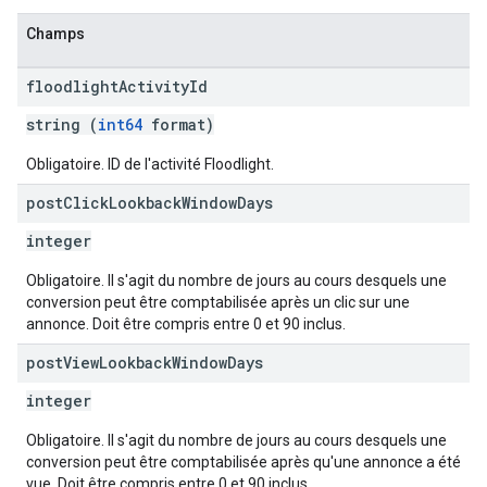
Champs
floodlight
Activity
Id
string (
int64
format)
Obligatoire. ID de l'activité Floodlight.
post
Click
Lookback
Window
Days
integer
Obligatoire. Il s'agit du nombre de jours au cours desquels une
conversion peut être comptabilisée après un clic sur une
annonce. Doit être compris entre 0 et 90 inclus.
post
View
Lookback
Window
Days
integer
Obligatoire. Il s'agit du nombre de jours au cours desquels une
conversion peut être comptabilisée après qu'une annonce a été
vue. Doit être compris entre 0 et 90 inclus.