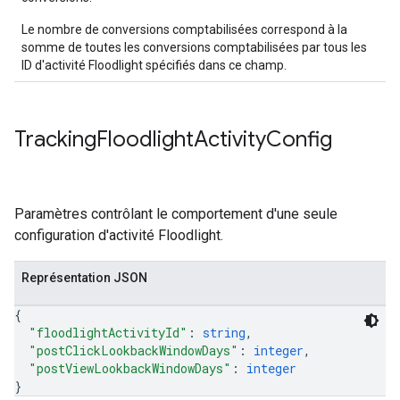
Le nombre de conversions comptabilisées correspond à la
somme de toutes les conversions comptabilisées par tous les
ID d'activité Floodlight spécifiés dans ce champ.
Tracking
Floodlight
Activity
Config
Paramètres contrôlant le comportement d'une seule
configuration d'activité Floodlight.
Représentation JSON
{
"floodlightActivityId"
: 
string
,
"postClickLookbackWindowDays"
: 
integer
,
"postViewLookbackWindowDays"
: 
integer
}