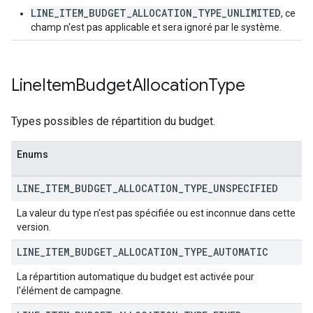
LINE_ITEM_BUDGET_ALLOCATION_TYPE_UNLIMITED
, ce
champ n'est pas applicable et sera ignoré par le système.
Line
Item
Budget
Allocation
Type
Types possibles de répartition du budget.
Enums
LINE
_
ITEM
_
BUDGET
_
ALLOCATION
_
TYPE
_
UNSPECIFIED
La valeur du type n'est pas spécifiée ou est inconnue dans cette
version.
LINE
_
ITEM
_
BUDGET
_
ALLOCATION
_
TYPE
_
AUTOMATIC
La répartition automatique du budget est activée pour
l'élément de campagne.