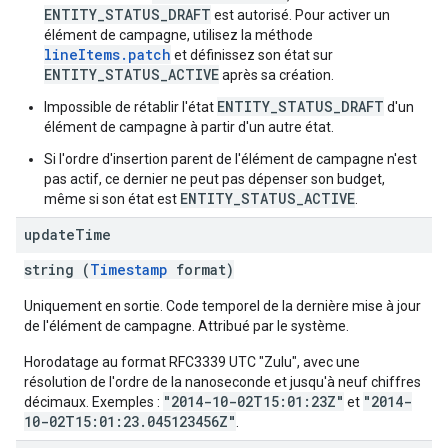
ENTITY_STATUS_DRAFT
est autorisé. Pour activer un
élément de campagne, utilisez la méthode
lineItems.patch
et définissez son état sur
ENTITY_STATUS_ACTIVE
après sa création.
ENTITY_STATUS_DRAFT
Impossible de rétablir l'état
d'un
élément de campagne à partir d'un autre état.
Si l'ordre d'insertion parent de l'élément de campagne n'est
pas actif, ce dernier ne peut pas dépenser son budget,
ENTITY_STATUS_ACTIVE
même si son état est
.
update
Time
string (
Timestamp
format)
Uniquement en sortie. Code temporel de la dernière mise à jour
de l'élément de campagne. Attribué par le système.
Horodatage au format RFC3339 UTC "Zulu", avec une
résolution de l'ordre de la nanoseconde et jusqu'à neuf chiffres
"2014-10-02T15:01:23Z"
"2014-
décimaux. Exemples :
et
10-02T15:01:23.045123456Z"
.