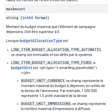
valeur est héritée de l'ordre d'insertion parent.
max
Amount
string (
int64
format)
Montant du budget maximal que l'élément de campagne
dépensera. Doit être supérieur à 0.
budgetAllocationType
Lorsque
est:
LINE_ITEM_BUDGET_ALLOCATION_TYPE_AUTOMATIC
,
ce champ est immuable et est défini par le système.
LINE_ITEM_BUDGET_ALLOCATION_TYPE_FIXED
, si
budgetUnit
est: <ph type="x-smartling-placeholder">
</ph>
BUDGET_UNIT_CURRENCY
, ce champ représente le
montant maximal du budget à dépenser, en unités de
la devise de l'annonceur. Par exemple, 1 500 000
représente 1,5 unité standard de la devise.
BUDGET_UNIT_IMPRESSIONS
, ce champ représente
le nombre maximal d'impressions à diffuser.