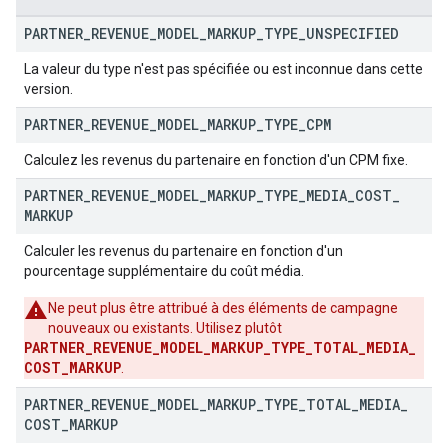
PARTNER
_
REVENUE
_
MODEL
_
MARKUP
_
TYPE
_
UNSPECIFIED
La valeur du type n'est pas spécifiée ou est inconnue dans cette
version.
PARTNER
_
REVENUE
_
MODEL
_
MARKUP
_
TYPE
_
CPM
Calculez les revenus du partenaire en fonction d'un CPM fixe.
PARTNER
_
REVENUE
_
MODEL
_
MARKUP
_
TYPE
_
MEDIA
_
COST
_
MARKUP
Calculer les revenus du partenaire en fonction d'un
pourcentage supplémentaire du coût média.
Ne peut plus être attribué à des éléments de campagne
nouveaux ou existants. Utilisez plutôt
PARTNER_REVENUE_MODEL_MARKUP_TYPE_TOTAL_MEDIA_
COST_MARKUP
.
PARTNER
_
REVENUE
_
MODEL
_
MARKUP
_
TYPE
_
TOTAL
_
MEDIA
_
COST
_
MARKUP