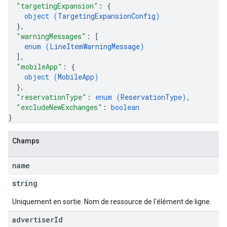
"targetingExpansion"
: 
{
object (
TargetingExpansionConfig
)
}
,
"warningMessages"
: 
[
enum (
LineItemWarningMessage
)
]
,
"mobileApp"
: 
{
object (
MobileApp
)
}
,
"reservationType"
: 
enum (
ReservationType
)
,
"excludeNewExchanges"
: 
boolean
}
Champs
name
string
Uniquement en sortie. Nom de ressource de l'élément de ligne.
advertiser
Id