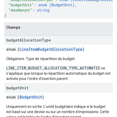
"budgetUnit"
: 
enum (
BudgetUnit
)
,
"maxAmount"
: 
string
}
Champs
budget
Allocation
Type
enum (
LineItemBudgetAllocationType
)
Obligatoire. Type de répartition du budget.
LINE_ITEM_BUDGET_ALLOCATION_TYPE_AUTOMATIC
ne
s'applique que lorsque la répartition automatique du budget est
activée pour l'ordre d'insertion parent.
budget
Unit
enum (
BudgetUnit
)
Uniquement en sortie. L'unité budgétaire indique si le budget
est basé sur une devise ou sur un nombre d'impressions. Cette