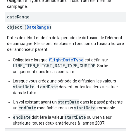
Obligatoire. Type de période de diffusion de l'élément de
campagne.
date
Range
object (
DateRange
)
Dates de début et de fin de la période de diffusion de l'élément
de campagne. Elles sont résolues en fonction du fuseau horaire
de l'annonceur parent.
flightDateType
Obligatoire lorsque
est défini sur
LINE_ITEM_FLIGHT_DATE_TYPE_CUSTOM
. Sortie
uniquement dans le cas contraire.
Lorsque vous créez une période de diffusion, les valeurs
startDate
endDate
et
doivent toutes les deux se situer
dans le futur.
startDate
Un vol existant ayant un
dans le passé présente
endDate
startDate
un
modifiable, mais un
immuable.
endDate
startDate
doit être la valeur
ou une valeur
ultérieure, toutes deux antérieures à l'année 2037.