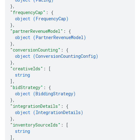
}
,
"frequencyCap"
: 
{
object (
FrequencyCap
)
}
,
"partnerRevenueModel"
: 
{
object (
PartnerRevenueModel
)
}
,
"conversionCounting"
: 
{
object (
ConversionCountingConfig
)
}
,
"creativeIds"
: 
[
string
]
,
"bidStrategy"
: 
{
object (
BiddingStrategy
)
}
,
"integrationDetails"
: 
{
object (
IntegrationDetails
)
}
,
"inventorySourceIds"
: 
[
string
]
,