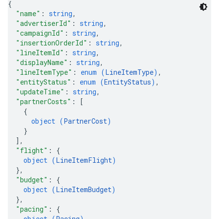
{
"name"
: 
string
,
"advertiserId"
: 
string
,
"campaignId"
: 
string
,
"insertionOrderId"
: 
string
,
"lineItemId"
: 
string
,
"displayName"
: 
string
,
"lineItemType"
: 
enum (
LineItemType
)
,
"entityStatus"
: 
enum (
EntityStatus
)
,
"updateTime"
: 
string
,
"partnerCosts"
: 
[
{
object (
PartnerCost
)
}
]
,
"flight"
: 
{
object (
LineItemFlight
)
}
,
"budget"
: 
{
object (
LineItemBudget
)
}
,
"pacing"
: 
{
object (
Pacing
)