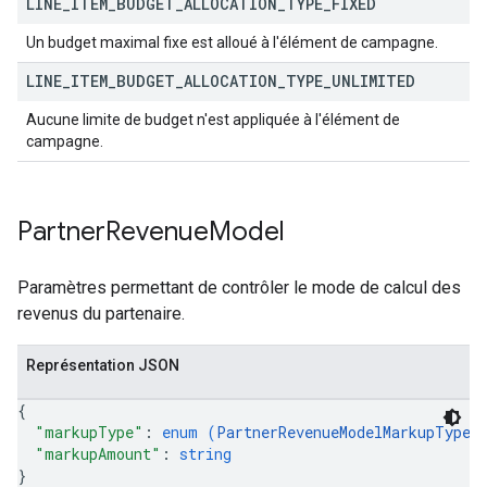
LINE
_
ITEM
_
BUDGET
_
ALLOCATION
_
TYPE
_
FIXED
Un budget maximal fixe est alloué à l'élément de campagne.
LINE
_
ITEM
_
BUDGET
_
ALLOCATION
_
TYPE
_
UNLIMITED
Aucune limite de budget n'est appliquée à l'élément de
campagne.
Partner
Revenue
Model
Paramètres permettant de contrôler le mode de calcul des
revenus du partenaire.
Représentation JSON
{
"markupType"
: 
enum (
PartnerRevenueModelMarkupType
)
"markupAmount"
: 
string
}