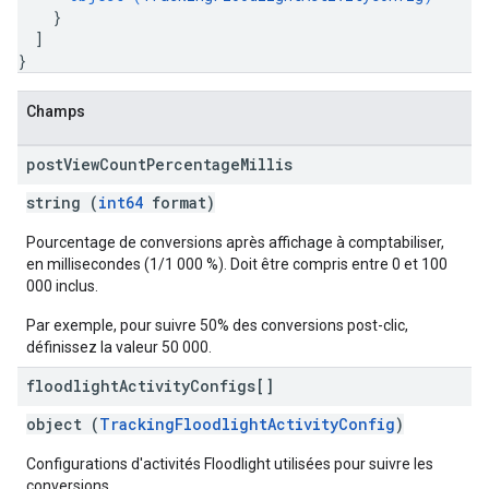
}
]
}
Champs
post
View
Count
Percentage
Millis
string (
int64
format)
Pourcentage de conversions après affichage à comptabiliser,
en millisecondes (1/1 000 %). Doit être compris entre 0 et 100
000 inclus.
Par exemple, pour suivre 50% des conversions post-clic,
définissez la valeur 50 000.
floodlight
Activity
Configs[]
object (
TrackingFloodlightActivityConfig
)
Configurations d'activités Floodlight utilisées pour suivre les
conversions.