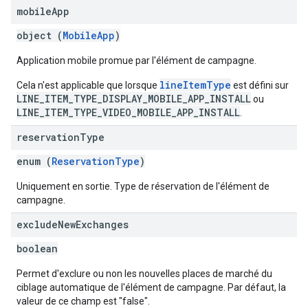
mobile
App
object (
MobileApp
)
Application mobile promue par l'élément de campagne.
lineItemType
Cela n'est applicable que lorsque
est défini sur
LINE_ITEM_TYPE_DISPLAY_MOBILE_APP_INSTALL
ou
LINE_ITEM_TYPE_VIDEO_MOBILE_APP_INSTALL
.
reservation
Type
enum (
ReservationType
)
Uniquement en sortie. Type de réservation de l'élément de
campagne.
exclude
New
Exchanges
boolean
Permet d'exclure ou non les nouvelles places de marché du
ciblage automatique de l'élément de campagne. Par défaut, la
valeur de ce champ est "false".