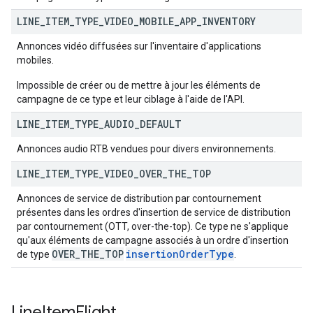
LINE
_
ITEM
_
TYPE
_
VIDEO
_
MOBILE
_
APP
_
INVENTORY
Annonces vidéo diffusées sur l'inventaire d'applications
mobiles.
Impossible de créer ou de mettre à jour les éléments de
campagne de ce type et leur ciblage à l'aide de l'API.
LINE
_
ITEM
_
TYPE
_
AUDIO
_
DEFAULT
Annonces audio RTB vendues pour divers environnements.
LINE
_
ITEM
_
TYPE
_
VIDEO
_
OVER
_
THE
_
TOP
Annonces de service de distribution par contournement
présentes dans les ordres d'insertion de service de distribution
par contournement (OTT, over-the-top). Ce type ne s'applique
qu'aux éléments de campagne associés à un ordre d'insertion
OVER
_
THE
_
TOP
insertion
Order
Type
de type
.
Line
Item
Flight