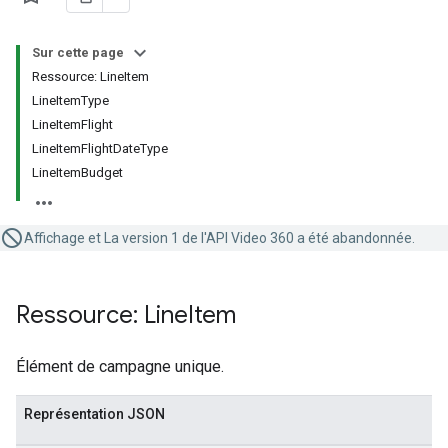
Sur cette page
Ressource: LineItem
LineItemType
LineItemFlight
LineItemFlightDateType
LineItemBudget
Affichage et La version 1 de l'API Video 360 a été abandonnée.
Ressource: Line
Item
Élément de campagne unique.
Représentation JSON