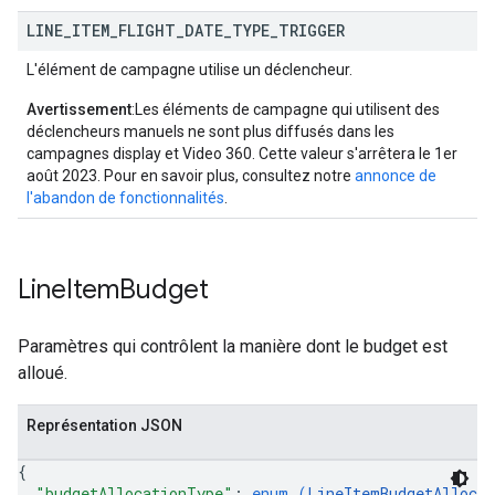
LINE
_
ITEM
_
FLIGHT
_
DATE
_
TYPE
_
TRIGGER
L'élément de campagne utilise un déclencheur.
Avertissement
:Les éléments de campagne qui utilisent des
déclencheurs manuels ne sont plus diffusés dans les
campagnes display et Video 360. Cette valeur s'arrêtera le 1er
août 2023. Pour en savoir plus, consultez notre
annonce de
l'abandon de fonctionnalités
.
Line
Item
Budget
Paramètres qui contrôlent la manière dont le budget est
alloué.
Représentation JSON
{
"budgetAllocationType"
: 
enum (
LineItemBudgetAlloca