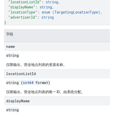
"locationListId"
: 
string
,
"displayName"
: 
string
,
"locationType"
: 
enum (
TargetingLocationType
)
,
"advertiserId"
: 
string
}
字段
name
string
仅限输出。营业地点列表的资源名称。
location
List
Id
string (
int64
format)
仅限输出。营业地点列表的唯一 ID。由系统分配。
display
Name
string