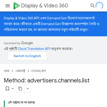
Display & Video 360
Display & Video 360 API এখন Demand Gen রিসোর্স ম্যানেজমেন্ট
সমর্থন করে। কীভাবে একটি Demand Gen বিজ্ঞাপন ক্যাম্পেইন তৈরি ও
পরিচালনা করতে হয়, তা জানতে আমাদের
নতুন গাইডটি
দেখুন।
এই পৃষ্ঠাটি
Cloud Translation API
অনুবাদ করেছে।
হোম
প্রোডাক্ট
DV360 API
Method: advertisers
.
channels
.
list
bookmark_border
এই পৃষ্ঠায় যা যা আছে